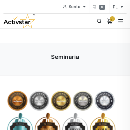
Konto
PL
0
0
Seminaria