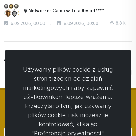
🥇 Networker Camp w Tilia Resort****
8.8 k
6.09.2026, 00:00
9.09.2026, 00:00
ARCHIWUM
Używamy plików cookie z usług
2
2026
stron trzecich do działań
marketingowych i aby zapewnić
użytkownikom lepsze wrażenia.
Przeczytaj o tym, jak używamy
plików cookie i jak możesz je
© Copyright 2014 - 2026
Activstar
kontrolować, klikając
"Preferencje prywatności".
Zaloguj się