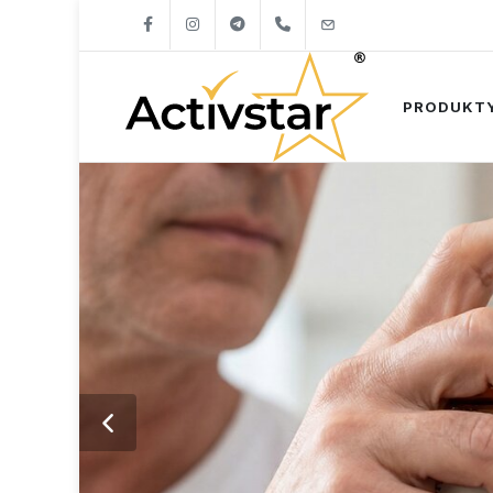
+421904262747
info@activstar.eu
PRODUKT