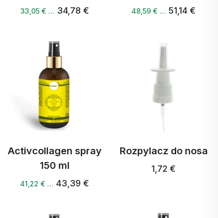
34,78 €
51,14 €
33,05 € …
48,59 € …
Activcollagen spray
Rozpylacz do nosa
150 ml
1,72 €
43,39 €
41,22 € …