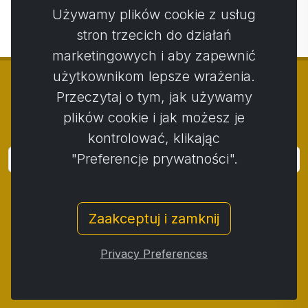
Używamy plików cookie z usług
stron trzecich do działań
marketingowych i aby zapewnić
użytkownikom lepsze wrażenia.
Przeczytaj o tym, jak używamy
plików cookie i jak możesz je
© Copyright 2014 - 2026
Activstar
kontrolować, klikając
"Preferencje prywatności".
Zaloguj się
Subskrybuj wiadomości i wydarzenia
Zaakceptuj i zamknij
Kontakt
/
Zasady i warunki
/
Polityka prywatności
/
Procedura składania skarg
/
Protokół reklamacji
/
Privacy Preferences
Odstąpienie od umowy
/
Cookies