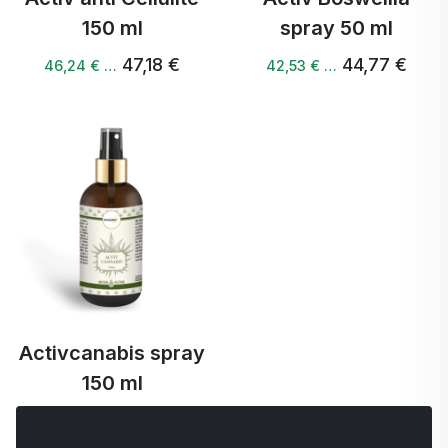
150 ml
spray 50 ml
47,18 €
44,77 €
46,24 € …
42,53 € …
Activcanabis spray
150 ml
43,91 €
41,72 € …