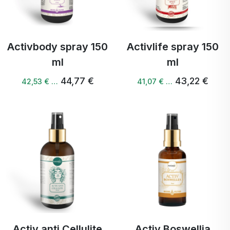
Activbody spray 150
Activlife spray 150
ml
ml
44,77 €
43,22 €
42,53 € …
41,07 € …
Activ anti Cellulite
Activ Boswellia