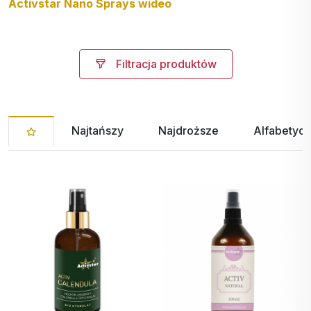
Activstar Nano Sprays wideo
Filtracja produktów
Najtańszy
Najdroższe
Alfabetycz