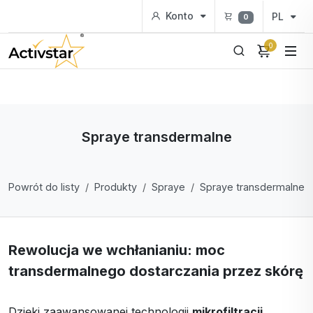
Konto
PL
0
0
Spraye transdermalne
Powrót do listy
Produkty
Spraye
Spraye transdermalne
Rewolucja we wchłanianiu: moc
transdermalnego dostarczania przez skórę
Dzięki zaawansowanej technologii
mikrofiltracji