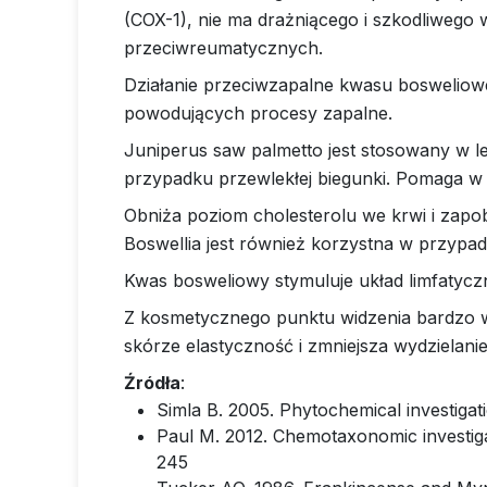
(COX-1), nie ma drażniącego i szkodliwego
przeciwreumatycznych.
Działanie przeciwzapalne kwasu boswelio
powodujących procesy zapalne.
Juniperus saw palmetto jest stosowany w le
przypadku przewlekłej biegunki. Pomaga w 
Obniża poziom cholesterolu we krwi i zapob
Boswellia jest również korzystna w przyp
Kwas bosweliowy stymuluje układ limfatyczny,
Z kosmetycznego punktu widzenia bardzo w
skórze elastyczność i zmniejsza wydzielani
Źródła
:
Simla B. 2005. Phytochemical investiga
Paul M. 2012. Chemotaxonomic investigat
245