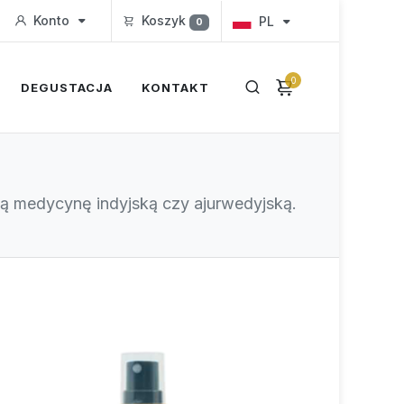
Konto
Koszyk
PL
0
0
DEGUSTACJA
KONTAKT
ną medycynę indyjską czy ajurwedyjską.