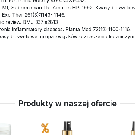
rrh. Economic Botany 40(4):425-433.
do MI, Subramanian LR, Ammon HP. 1992. Kwasy bosweliow
 Exp Ther 261(3):1143- 1146.
tic review. BMJ 337:a2813
onic inflammatory diseases. Planta Med 72(12):1100-1116.
asy bosweliowe: grupa związków o znaczeniu leczniczym.
Produkty w naszej ofercie