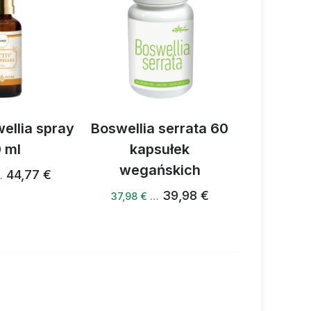
ellia spray
Boswellia serrata 60
Activbod
 ml
kapsułek
wegańskich
44,77 €
…
42,53 €
39,98 €
37,98 € …