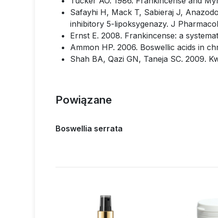
Tucker AO. 1986. Frankincense and My
Safayhi H, Mack T, Sabieraj J, Anazo
inhibitory 5-lipoksygenazy. J Pharmacol
Ernst E. 2008. Frankincense: a systema
Ammon HP. 2006. Boswellic acids in chr
Shah BA, Qazi GN, Taneja SC. 2009. Kw
Powiązane
Boswellia serrata