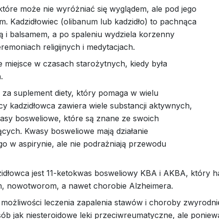
 które może nie wyróżniać się wyglądem, ale pod jego
m. Kadzidłowiec (olibanum lub kadzidło) to pachnąca
ą i balsamem, a po spaleniu wydziela korzenny
emoniach religijnych i medytacjach.
e miejsce w czasach starożytnych, kiedy była
.
 za suplement diety, który pomaga w wielu
cy kadzidłowca zawiera wiele substancji aktywnych,
wasy bosweliowe, które są znane ze swoich
ących. Kwasy bosweliowe mają działanie
 w aspirynie, ale nie podrażniają przewodu
idłowca jest 11-ketokwas bosweliowy KBA i AKBA, który 
, nowotworom, a nawet chorobie Alzheimera.
 możliwości leczenia zapalenia stawów i choroby zwyrod
sób jak niesteroidowe leki przeciwreumatyczne, ale poniew