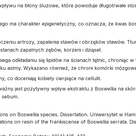
 wpływu na błony śluzowe, które powoduje długotrwałe st
wego ma charakter epigenetyczny, co oznacza, że kwas b
czeniu artrozy, zapalenia stawów i obrzęków stawów. Tłumi
stanach zapalnych zębów, korzeni i dziąseł.
iega odkładaniu się lipidów na ścianach tętnic, chroniąc
adku astmy. Wykazano również, że chroni komórki mózgowe
 co doceniają kobiety cierpiące na cellulit.
ażny jest pozytywny wpływ ekstraktu z Boswellia na skó
e sebum.
tions on Boswellia species. Dissertation. Uniwersytet w Ha
ions on resin of the frankiscense of Boswellia serrata. Dis