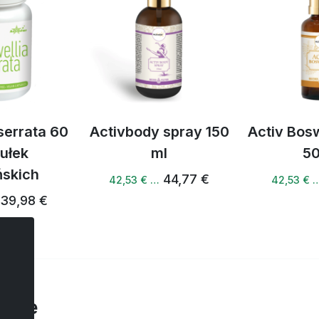
serrata 60
Activbody spray 150
Activ Bosw
ułek
ml
50
skich
44,77 €
42,53 € …
42,53 € 
39,98 €
arze