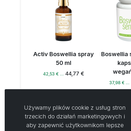
spray 150
Activ Boswellia spray
Boswellia 
l
50 ml
kaps
wegań
44,77 €
44,77 €
42,53 € …
37,98 € …
Używamy plików cookie z usług stron
trzecich do działań marketingowych i
aby zapewnić użytkownikom lepsze
Koment
0