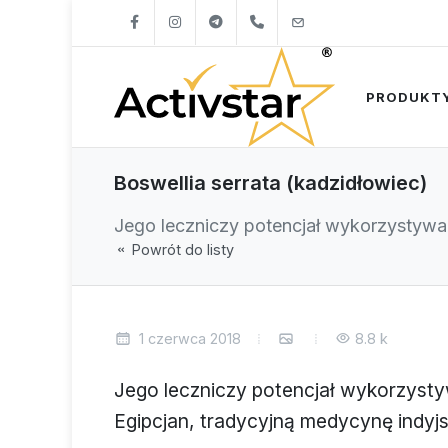
+421904262747
info@activstar.eu
PRODUKT
Boswellia serrata (kadzidłowiec)
Jego leczniczy potencjał wykorzystywan
Powrót do listy
1 czerwca 2018
8.8 k
Jego leczniczy potencjał wykorzysty
Egipcjan, tradycyjną medycynę indyj