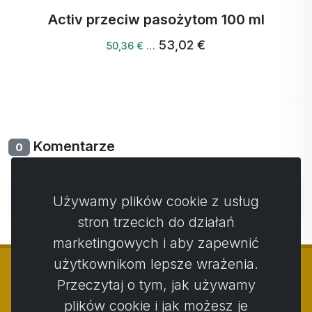
Activ przeciw pasożytom 100 ml
53,02 €
50,36 € …
Komentarze
0
Nie ma jeszcze komentarzy. Bądź pierwszy ze swoim
Używamy plików cookie z usług
komentarzem.
stron trzecich do działań
marketingowych i aby zapewnić
użytkownikom lepsze wrażenia.
Przeczytaj o tym, jak używamy
plików cookie i jak możesz je