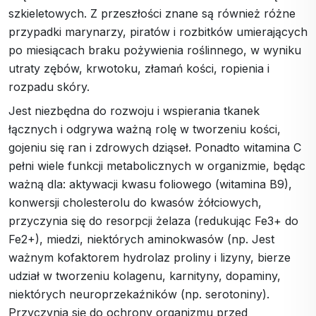
szkieletowych. Z przeszłości znane są również różne
przypadki marynarzy, piratów i rozbitków umierających
po miesiącach braku pożywienia roślinnego, w wyniku
utraty zębów, krwotoku, złamań kości, ropienia i
rozpadu skóry.
Jest niezbędna do rozwoju i wspierania tkanek
łącznych i odgrywa ważną rolę w tworzeniu kości,
gojeniu się ran i zdrowych dziąseł. Ponadto witamina C
pełni wiele funkcji metabolicznych w organizmie, będąc
ważną dla: aktywacji kwasu foliowego (witamina B9),
konwersji cholesterolu do kwasów żółciowych,
przyczynia się do resorpcji żelaza (redukując Fe3+ do
Fe2+), miedzi, niektórych aminokwasów (np. Jest
ważnym kofaktorem hydrolaz proliny i lizyny, bierze
udział w tworzeniu kolagenu, karnityny, dopaminy,
niektórych neuroprzekaźników (np. serotoniny).
Przyczynia się do ochrony organizmu przed