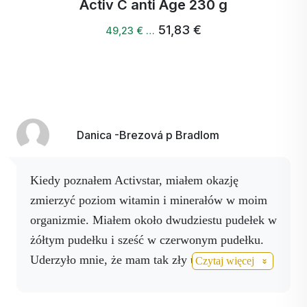
ctiv C anti Age 230 g
Act
51,83 €
49,23 € …
Danica -Brezová p Bradlom
Kiedy poznałem Activstar, miałem okazję
zmierzyć poziom witamin i minerałów w moim
organizmie. Miałem około dwudziestu pudełek w
żółtym pudełku i sześć w czerwonym pudełku.
Uderzyło mnie, że mam tak zły układ sercowo-
Czytaj więcej
naczyniowy, chociaż moje serce waliło, ale nie
zwracałem na to uwagi, kiedy kupiłem mój
KA,