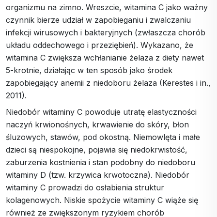
organizmu na zimno. Wreszcie, witamina C jako ważny
czynnik bierze udział w zapobieganiu i zwalczaniu
infekcji wirusowych i bakteryjnych (zwłaszcza chorób
układu oddechowego i przeziębień). Wykazano, że
witamina C zwiększa wchłanianie żelaza z diety nawet
5-krotnie, działając w ten sposób jako środek
zapobiegający anemii z niedoboru żelaza (Kerestes i in.,
2011).
Niedobór witaminy C powoduje utratę elastyczności
naczyń krwionośnych, krwawienie do skóry, błon
śluzowych, stawów, pod okostną. Niemowlęta i małe
dzieci są niespokojne, pojawia się niedokrwistość,
zaburzenia kostnienia i stan podobny do niedoboru
witaminy D (tzw. krzywica krwotoczna). Niedobór
witaminy C prowadzi do osłabienia struktur
kolagenowych. Niskie spożycie witaminy C wiąże się
również ze zwiększonym ryzykiem chorób