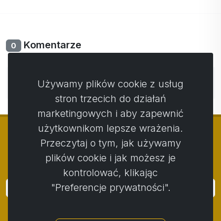
ponownie przeprowadziłem analizę i
postanowiłem dostosować ją do naszych
produktów Activ cell, resweratrolu, później
Komentarze
0
Activ No drink i sprayu, Activ C anti age piję
codziennie.
Moje ciśnienie, kołatanie serca,
Nie ma jeszcze komentarzy. Bądź pierwszy ze swoim
zawroty głowy, złe samopoczucie zostały
Używamy plików cookie z usług
komentarzem.
skorygowane. Biorę produkty od 2019 do teraz
stron trzecich do działań
2022 i kontynuuję
Moje wyniki na KA
marketingowych i aby zapewnić
pierwszy pomiar i ostatni pomiar.
użytkownikom lepsze wrażenia.
Przeczytaj o tym, jak używamy
plików cookie i jak możesz je
© Copyright 2014 - 2026
Activstar
kontrolować, klikając
"Preferencje prywatności".
Zaloguj się
Subskrybuj wiadomości i wydarzenia