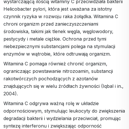
wystarczającą ilością witaminy C przeciwdziała bakterii
Helicobacter pylori, która jest uważana za istotny
czynnik ryzyka w rozwoju raka żołądka. Witamina C
chroni organizm przed zanieczyszczeniami
środowiska, takimi jak tlenek węgla, węglowodory,
pestycydy i metale ciężkie. Ochrona przed tymi
niebezpiecznymi substancjami polega na stymulacji
enzymów w wątrobie, które odtruwają organizm.
Witamina C pomaga również chronić organizm,
ograniczając powstawanie nitrozoamin, substancji
rakotwórczych pochodzących z azotanów
znajdujących się w wielu źródłach żywności (Iqbal i in.,
2004).
Witamina C odgrywa ważną rolę w układzie
odpornościowym, stymulując leukocyty do zwiększenia
degradacji bakterii i wydzielania przeciwciał, promując
syntezę interferonu i zwiększając odporność