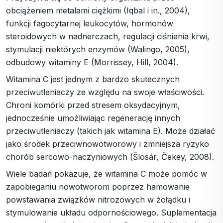
obciążeniem metalami ciężkimi (Iqbal i in., 2004),
funkcji fagocytarnej leukocytów, hormonów
steroidowych w nadnerczach, regulacji ciśnienia krwi,
stymulacji niektórych enzymów (Walingo, 2005),
odbudowy witaminy E (Morrissey, Hill, 2004).
Witamina C jest jednym z bardzo skutecznych
przeciwutleniaczy ze względu na swoje właściwości.
Chroni komórki przed stresem oksydacyjnym,
jednocześnie umożliwiając regenerację innych
przeciwutleniaczy (takich jak witamina E). Może działać
jako środek przeciwnowotworowy i zmniejsza ryzyko
chorób sercowo-naczyniowych (Šlosár, Čekey, 2008).
Wiele badań pokazuje, że witamina C może pomóc w
zapobieganiu nowotworom poprzez hamowanie
powstawania związków nitrozowych w żołądku i
stymulowanie układu odpornościowego. Suplementacja