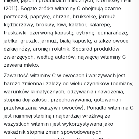
mięsie, jajach i produktach mlecznych, Morrissey i Hill
(2011). Bogate źródła witaminy C obejmują czarne
porzeczki, paprykę, chrzan, brukselkę, jarmuż
kędzierzawy, brokuły, kiwi, kalafior, kalarepę,
truskawki, czerwoną kapustę, cytrynę, pomarańczę,
jabłka, gruszki, jarmuż, białą kapustę, a także owoce
dzikiej róży, aronię i rokitnik. Spośród produktów
zwierzęcych, według autorów, najwięcej witaminy C
zawiera mleko.
Zawartość witaminy C w owocach i warzywach jest
bardzo zmienna i zależy od wielu czynników (odmiany,
warunków klimatycznych, odżywiania i nawożenia,
stopnia dojrzałości, przechowywania, gotowania i
przetwarzania warzyw i owoców). Ponadto witamina C
jest najmniej stabilną i najbardziej wrażliwą ze
wszystkich witamin i jest wykorzystywana jako
wskaźnik stopnia zmian spowodowanych