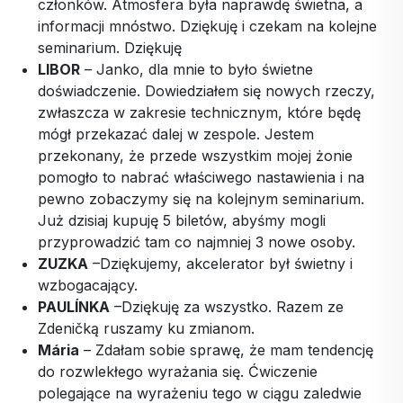
członków.
Atmosfera była naprawdę świetna, a
informacji mnóstwo. Dziękuję i czekam na kolejne
seminarium. Dziękuję
LIBOR
– Janko, dla mnie to było świetne
doświadczenie. Dowiedziałem się nowych rzeczy,
zwłaszcza w zakresie technicznym, które będę
mógł przekazać dalej w zespole. Jestem
przekonany, że przede wszystkim mojej żonie
pomogło to nabrać właściwego nastawienia i na
pewno zobaczymy się na kolejnym seminarium.
Już dzisiaj kupuję 5 biletów, abyśmy mogli
przyprowadzić tam co najmniej 3 nowe osoby.
ZUZKA
–
Dziękujemy, akcelerator był świetny i
wzbogacający.
PAULÍNKA
–
Dziękuję za wszystko. Razem ze
Zdeničką ruszamy ku zmianom.
Mária
– Zdałam sobie sprawę, że mam tendencję
do rozwlekłego wyrażania się. Ćwiczenie
polegające na wyrażeniu tego w ciągu zaledwie