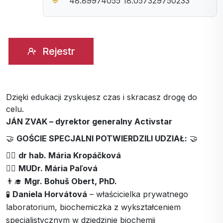
48.89974055 18.057329750233
Rejestr
Dzięki edukacji zyskujesz czas i skracasz drogę do
celu.
JÁN ZVAK – dyrektor generalny Activstar
🤝
GOŚCIE SPECJALNI POTWIERDZILI UDZIAŁ:
🤝
👩‍⚕️
dr hab. Mária Kropáčková
👩‍⚕️
MUDr. Mária Paľová
👨‍🎓
Mgr. Bohuš Obert, PhD.
🧪
Daniela Horvátová
– właścicielka prywatnego
laboratorium, biochemiczka z wykształceniem
specjalistycznym w dziedzinie biochemii