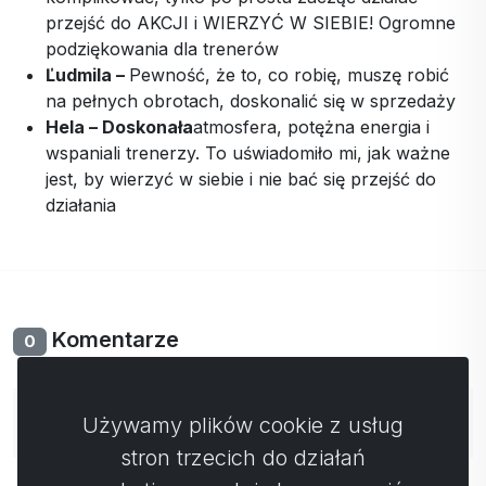
przejść do AKCJI i WIERZYĆ W SIEBIE! Ogromne
podziękowania dla trenerów
Ľudmila –
Pewność, że to, co robię, muszę robić
na pełnych obrotach, doskonalić się w sprzedaży
Hela – Doskonała
atmosfera, potężna energia i
wspaniali trenerzy. To uświadomiło mi, jak ważne
jest, by wierzyć w siebie i nie bać się przejść do
działania
Komentarze
0
Nie ma jeszcze komentarzy. Bądź pierwszy ze swoim
Używamy plików cookie z usług
komentarzem.
stron trzecich do działań