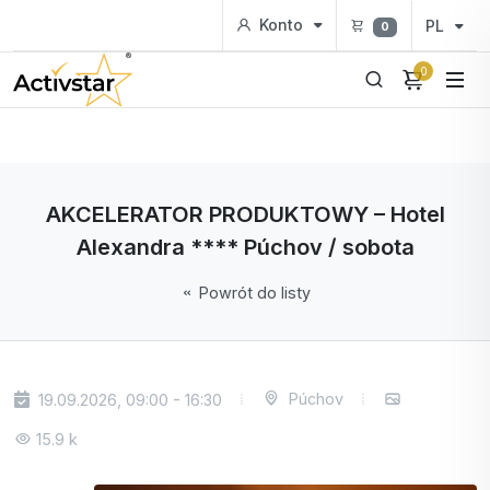
Konto
PL
0
0
AKCELERATOR PRODUKTOWY – Hotel
Alexandra **** Púchov / sobota
Powrót do listy
Púchov
19.09.2026, 09:00 - 16:30
15.9 k