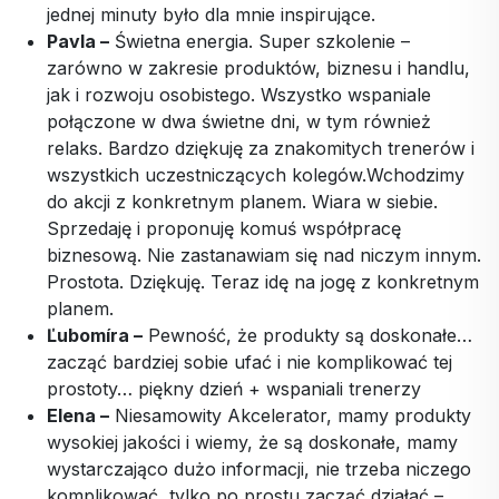
jednej minuty było dla mnie inspirujące.
Pavla –
Świetna energia. Super szkolenie –
zarówno w zakresie produktów, biznesu i handlu,
jak i rozwoju osobistego. Wszystko wspaniale
połączone w dwa świetne dni, w tym również
relaks. Bardzo dziękuję za znakomitych trenerów i
wszystkich uczestniczących kolegów.Wchodzimy
do akcji z konkretnym planem. Wiara w siebie.
Sprzedaję i proponuję komuś współpracę
biznesową. Nie zastanawiam się nad niczym innym.
Prostota. Dziękuję. Teraz idę na jogę z konkretnym
planem.
Ľubomíra –
Pewność, że produkty są doskonałe…
zacząć bardziej sobie ufać i nie komplikować tej
prostoty… piękny dzień + wspaniali trenerzy
Elena –
Niesamowity Akcelerator, mamy produkty
wysokiej jakości i wiemy, że są doskonałe, mamy
wystarczająco dużo informacji, nie trzeba niczego
komplikować, tylko po prostu zacząć działać –