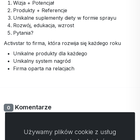
Wizja + Potencjał
Produkty + Referencje
Unikalne suplementy diety w formie sprayu
Rozwój, edukacja, wzrost
Pytania?
Activstar to firma, która rozwija się każdego roku
Unikalne produkty dla każdego
Unikalny system nagród
Firma oparta na relacjach
Komentarze
0
Nie ma jeszcze komentarzy. Bądź pierwszy ze swoim
Używamy plików cookie z usług
komentarzem.