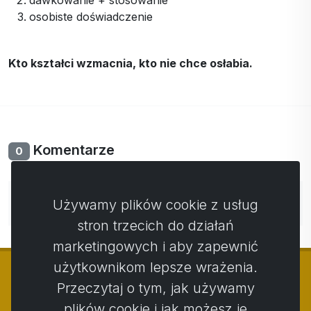
dawkowanie + stosowanie
osobiste doświadczenie
Kto kształci wzmacnia, kto nie chce osłabia.
Komentarze
0
Nie ma jeszcze komentarzy. Bądź pierwszy ze swoim
Używamy plików cookie z usług
komentarzem.
stron trzecich do działań
marketingowych i aby zapewnić
użytkownikom lepsze wrażenia.
Przeczytaj o tym, jak używamy
plików cookie i jak możesz je