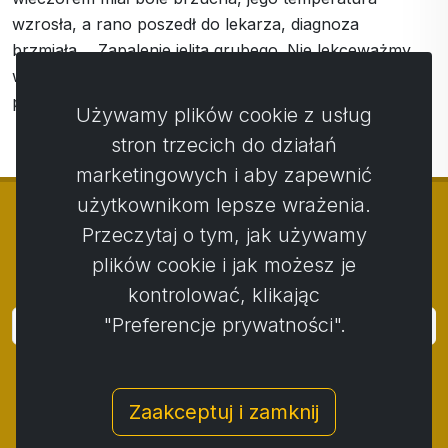
wzrosła, a rano poszedł do lekarza, diagnoza
brzmiała.... Zapalenie jelita grubego. Nie lekceważmy
więc naszego stanu zdrowia, zamiast tego zajmijmy się
profilaktyką.
Używamy plików cookie z usług
stron trzecich do działań
marketingowych i aby zapewnić
użytkownikom lepsze wrażenia.
Przeczytaj o tym, jak używamy
plików cookie i jak możesz je
© Copyright 2014 - 2026
Activstar
kontrolować, klikając
"Preferencje prywatności".
Zaloguj się
Subskrybuj wiadomości i wydarzenia
Zaakceptuj i zamknij
Kontakt
/
Zasady i warunki
/
Polityka prywatności
/
Procedura składania skarg
/
Protokół reklamacji
/