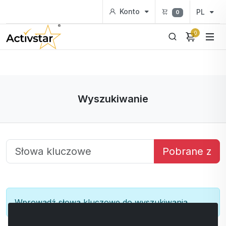
Konto
PL
0
0
Wyszukiwanie
Pobrane z
Wprowadź słowa kluczowe do wyszukiwania