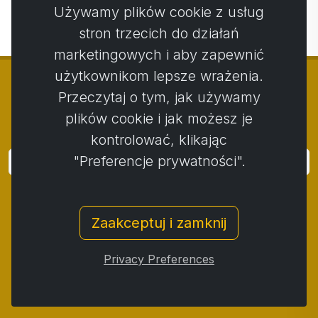
Używamy plików cookie z usług
stron trzecich do działań
marketingowych i aby zapewnić
użytkownikom lepsze wrażenia.
Przeczytaj o tym, jak używamy
plików cookie i jak możesz je
© Copyright 2014 - 2026
Activstar
kontrolować, klikając
"Preferencje prywatności".
Zaloguj się
Subskrybuj wiadomości i wydarzenia
Zaakceptuj i zamknij
Kontakt
/
Zasady i warunki
/
Polityka prywatności
/
Procedura składania skarg
/
Protokół reklamacji
/
Privacy Preferences
Odstąpienie od umowy
/
Cookies