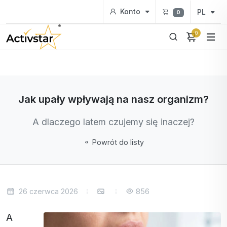
Konto
PL
0
0
Jak upały wpływają na nasz organizm?
A dlaczego latem czujemy się inaczej?
Powrót do listy
26 czerwca 2026
856
A