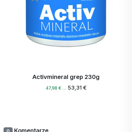
Activ Magnez + B6 + K spray 150 ml
46,49 €
44,17 € …
Komentarze
0