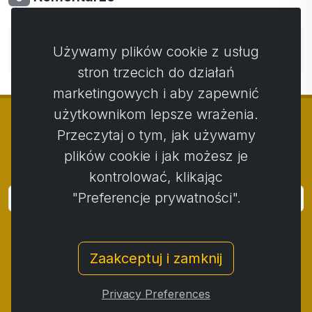
Nie ma jeszcze komentarzy. Bądź pierwszy ze swoim
Używamy plików cookie z usług
komentarzem.
stron trzecich do działań
marketingowych i aby zapewnić
użytkownikom lepsze wrażenia.
Przeczytaj o tym, jak używamy
plików cookie i jak możesz je
© Copyright 2014 - 2026
Activstar
kontrolować, klikając
"Preferencje prywatności".
Zaloguj się
Subskrybuj wiadomości i wydarzenia
Zaakceptuj i zamknij
Kontakt
/
Zasady i warunki
/
Polityka prywatności
/
Procedura składania skarg
/
Protokół reklamacji
/
Privacy Preferences
Odstąpienie od umowy
/
Cookies