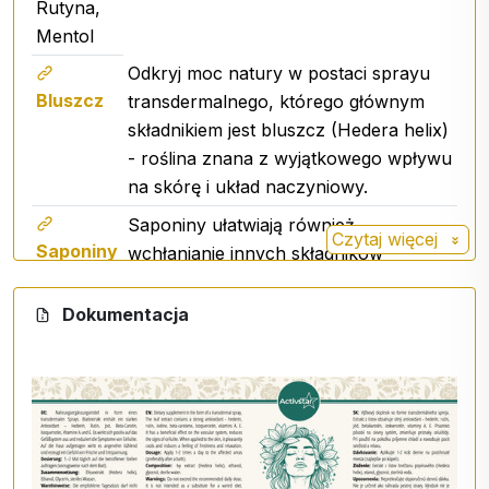
Rutyna,
Mentol
Odkryj moc natury w postaci sprayu
Bluszcz
transdermalnego, którego głównym
składnikiem jest bluszcz (Hedera helix)
- roślina znana z wyjątkowego wpływu
na skórę i układ naczyniowy.
Saponiny ułatwiają również
Czytaj więcej
Saponiny
wchłanianie innych składników
aktywnych i pomagają organizmowi
efektywniej wykorzystywać energię z
Dokumentacja
komórek tłuszczowych. Rezultatem
jest gładsza skóra, lżejsze nogi i
uczucie świeżości przez cały dzień.
Rutyna jest jednym z flawonoidów
Rutyna
naturalnie występujących w roślinach.