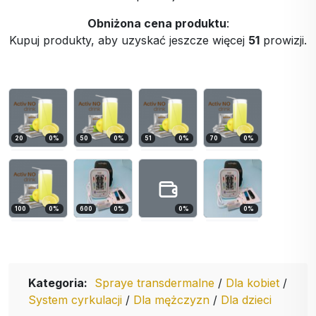
Obniżona cena produktu
:
Kupuj produkty, aby uzyskać jeszcze więcej
51
prowizji.
20
0
%
50
0
%
51
0
%
70
0
%
100
0
%
600
0
%
0
%
0
%
Kategoria:
Spraye transdermalne
/
Dla kobiet
/
System cyrkulacji
/
Dla mężczyzn
/
Dla dzieci