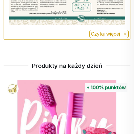
Znana jest ze swojej roli w roślinach,
gdzie bierze udział w ochronie przed
stresem oksydacyjnym.
Mentol
Mentol jest stosowany w wielu
Czytaj więcej
produktach i z wielu powodów.
Produkty na każdy dzień
+
100%
punktów