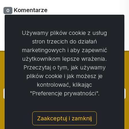
Komentarze
0
Nie ma jeszcze komentarzy. Bądź pierwszy ze swoim
Używamy plików cookie z usług
komentarzem.
stron trzecich do działań
marketingowych i aby zapewnić
użytkownikom lepsze wrażenia.
Przeczytaj o tym, jak używamy
plików cookie i jak możesz je
© Copyright 2014 - 2026
Activstar
kontrolować, klikając
"Preferencje prywatności".
Zaloguj się
Subskrybuj wiadomości i wydarzenia
Zaakceptuj i zamknij
Kontakt
/
Zasady i warunki
/
Polityka prywatności
/
Procedura składania skarg
/
Protokół reklamacji
/