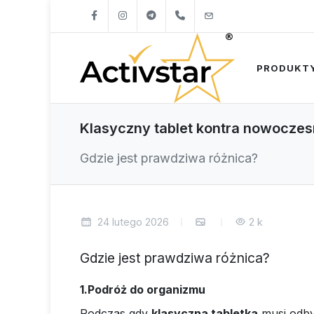
+421904262747
info@activstar.eu
PRODUKT
Klasyczny tablet kontra nowoczes
Gdzie jest prawdziwa różnica?
24 lutego 2026
2 k
Gdzie jest prawdziwa różnica?
1.Podróż do organizmu
Podczas gdy
klasyczna tabletka
musi odby