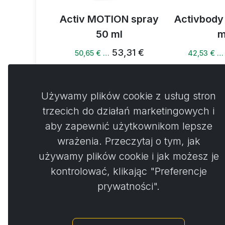
ng spray
Activ MOTION spray
Activbody
wy 50 ml
50 ml
m
3,31 €
53,31 €
50,65 € …
42,53 € …
Używamy plików cookie z usług stron
trzecich do działań marketingowych i
aby zapewnić użytkownikom lepsze
Koment
0
wrażenia. Przeczytaj o tym, jak
używamy plików cookie i jak możesz je
Nie 
kontrolować, klikając "Preferencje
prywatności".