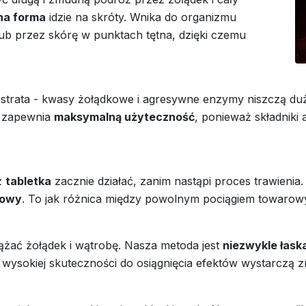
na forma
idzie na skróty. Wnika do organizmu
lub przez skórę w punktach tętna, dzięki czemu
trata - kwasy żołądkowe i agresywne enzymy niszczą duż
a zapewnia
maksymalną użyteczność
, ponieważ składniki
ż
tabletka
zacznie działać, zanim nastąpi proces trawienia. 
towy
. To jak różnica między powolnym pociągiem towaro
ążać żołądek i wątrobę. Nasza metoda jest
niezwykle łas
wysokiej skuteczności do osiągnięcia efektów wystarczą z