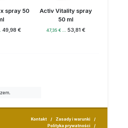
ax spray 50
Activ Vitality spray
Activ W
ml
50 ml
5
49,98 €
53,81 €
…
47,35 € …
47,48 €
rzem.
Kontakt
/
Zasady i warunki
/
Polityka prywatności
/