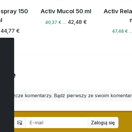
 spray 150
Activ Mucol 50 ml
Activ Rel
l
42,48 €
40,37 € …
44,77 €
47,48 € 
arze
ma jeszcze komentarzy. Bądź pierwszy ze swoim komenta
Zaloguj się