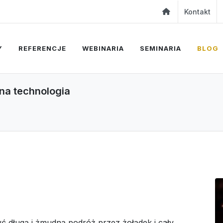
Kontakt
Y
REFERENCJE
WEBINARIA
SEMINARIA
BLOG
na technologia
ć długą i żmudną podróż przez żołądek i cały