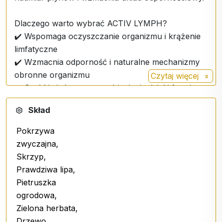
Dlaczego warto wybrać ACTIV LYMPH?
✔️ Wspomaga oczyszczanie organizmu i krążenie
limfatyczne
✔️ Wzmacnia odporność i naturalne mechanizmy
obronne organizmu
Czytaj więcej
✔️ Szybkie i skuteczne wchłanianie dzięki formie
podjęzykowej
Skład
✔️ Łatwy w użyciu - wystarczy rozpylić pod
językiem
Pokrzywa
Nie wszystkie składniki aktywne rozpuszczają się
zwyczajna,
jednakowo - niektóre uwalniają się tylko w wodzie,
Skrzyp,
inne w alkoholu. Dlatego stosuje się podwójną
Prawdziwa lipa,
ekstrakcję - połączenie ekstrakcji wodnej i
Pietruszka
alkoholowej, aby zapewnić maksymalne
ogrodowa,
wykorzystanie dobroczynnych substancji.
Zielona herbata,
Układ limfatyczny jest integralną częścią naszego
Drzewo