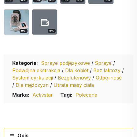
100
0
%
600
0
%
600
0
%
0
%
0
%
0
%
Kategoria:
Spraye podjęzykowe
/
Spraye
/
Podwójna ekstrakcja
/
Dla kobiet
/
Bez laktozy
/
System cyrkulacji
/
Bezglutenowy
/
Odporność
/
Dla mężczyzn
/
Utrata masy ciała
Marka:
Activstar
Tagi:
Polecane
Opis