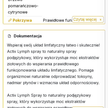
zdrowia. Dba o transfer białych krwinek,
pomarańczowo-
składników odżywczych i hormonów oraz
cytrynowe
odgrywa ważną rolę w detoksykacji organizmu.
Czytaj więcej
Pokrzywa
Prawidłowe funkcjonowanie
Zafunduj sobie naturalną pielęgnację ze sprayem
zwyczajna
prostaty, prawidłowe
Activ Lymph i poczuj się lżej i zdrowiej!
funkcjonowanie układu
Dokumentacja
Dawkowanie
: 330 zastosowań
krążenia, prawidłowe
Wspieraj swój układ limfatyczny łatwo i skutecznie!
funkcjonowanie nerek -
Activ Lymph spray to naturalny spray
wydalanie, odświeżenie
podjęzykowy, który wykorzystuje moc ekstraktów
organizmu, witalność +
ziołowych do wspierania prawidłowego
energia.
funkcjonowania układu limfatycznego. Pomaga
Skrzyp
Skrzyp polny (Equisetum
organizmowi naturalnie odprowadzać toksyny,
arvense) to tradycyjnie
nadmiar płynów i wzmacnia układ odpornościowy.
stosowane zioło z naturalną
zawartością krzemu, który
Activ Lymph Spray to naturalny podjęzykowy
wspomaga funkcjonowanie
spray, który wykorzystuje moc ekstraktów
układu moczowego i
ziołowych do wspierania prawidłowego