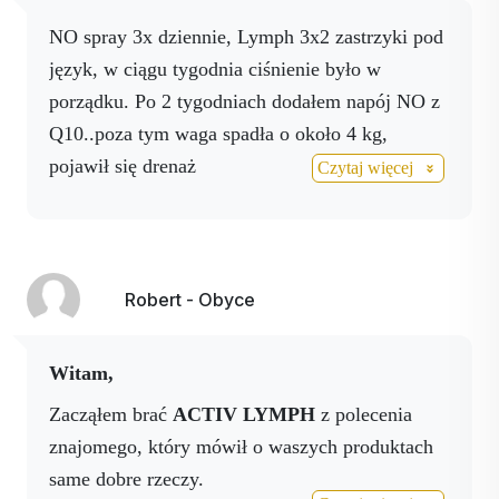
ekstrakcję - połączenie ekstrakcji wodnej i
alkoholowej, aby zapewnić maksymalne
Zielona
Zielona herbata (Camelia
NO spray 3x dziennie, Lymph 3x2 zastrzyki pod
wykorzystanie dobroczynnych substancji.
herbata
sinensis) - przeciwutleniacz
.
język, w ciągu tygodnia ciśnienie było w
Układ limfatyczny jest integralną częścią naszego
Drzewo
porządku. Po 2 tygodniach dodałem napój NO z
Trawa cytrynowa (Citrus
zdrowia. Dba o transfer białych krwinek,
pomarańczowo-
aurantium) to tradycyjnie
Q10..poza tym waga spadła o około 4 kg,
składników odżywczych i hormonów oraz
cytrynowe
stosowane zioło, które
pojawił się drenaż
Czytaj więcej
odgrywa ważną rolę w detoksykacji organizmu.
wspomaga prawidłowe
Zafunduj sobie naturalną pielęgnację ze sprayem
trawienie i jest zawarte w
Activ Lymph i poczuj się lżej i zdrowiej!
produktach mających na celu
Dawkowanie
: 330 zastosowań
równowagę metaboliczną.
Robert - Obyce
Witam,
Zacząłem brać
ACTIV LYMPH
z polecenia
znajomego, który mówił o waszych produktach
same dobre rzeczy.