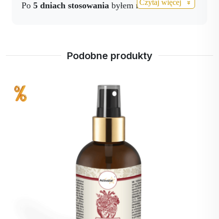
Czytaj więcej
Po
5 dniach stosowania
byłem na
zaplanowanym badaniu profilaktycznym
i
miałem
ciśnienie krwi 120/70
- i to
całkowicie
bez leków
.
Podobne produkty
SUPER!
Mam
53 lata
i
DZIĘKUJĘ
za taki
produkt! 🙏