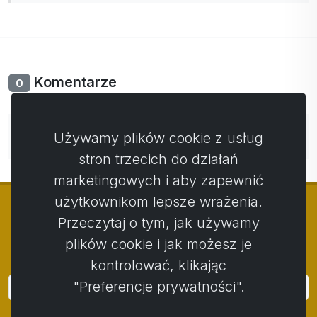
Komentarze
0
Nie ma jeszcze komentarzy. Bądź pierwszy ze swoim
Używamy plików cookie z usług
komentarzem.
stron trzecich do działań
marketingowych i aby zapewnić
użytkownikom lepsze wrażenia.
Przeczytaj o tym, jak używamy
plików cookie i jak możesz je
© Copyright 2014 - 2026
Activstar
kontrolować, klikając
"Preferencje prywatności".
Zaloguj się