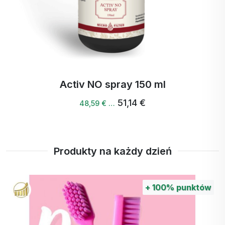
Activ NO+ spray 50 ml
50,31 €
47,80 € …
Produkty na każdy dzień
+
100%
punktów