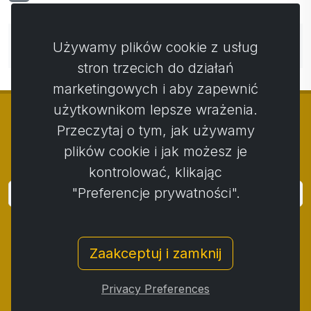
Nie ma jeszcze komentarzy. Bądź pierwszy ze swoim
Używamy plików cookie z usług
komentarzem.
stron trzecich do działań
marketingowych i aby zapewnić
użytkownikom lepsze wrażenia.
Przeczytaj o tym, jak używamy
plików cookie i jak możesz je
© Copyright 2014 - 2026
Activstar
kontrolować, klikając
"Preferencje prywatności".
Zaloguj się
Subskrybuj wiadomości i wydarzenia
Zaakceptuj i zamknij
Kontakt
/
Zasady i warunki
/
Polityka prywatności
/
Procedura składania skarg
/
Protokół reklamacji
/
Privacy Preferences
Odstąpienie od umowy
/
Cookies