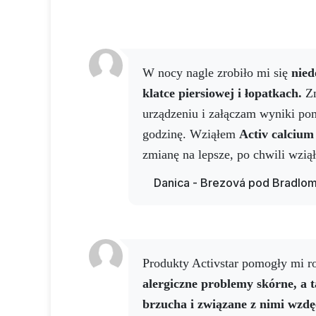
W nocy nagle zrobiło mi się
nied
klatce piersiowej i łopatkach.
Zm
urządzeniu i załączam wyniki pom
godzinę. Wziąłem
Activ calcium
zmianę na lepsze, po chwili wzi
spryskałem klatkę piersiową s
Danica - Brezová pod Bradlo
Wyniki mówią same za siebie, ni
przy sobie, zdecydowanie dzwoni
Produkty Activstar pomogły mi 
alergiczne problemy skórne, a t
brzucha i związane z nimi wzdę