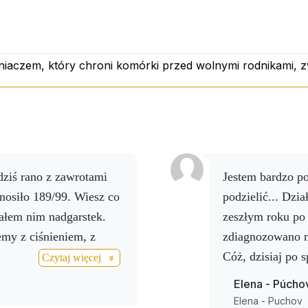
y wspierać normalną dietę - jego skład koncentruje się na
uka łatwego sposobu na uzupełnienie codziennej diety ekstr
niaczem, który chroni komórki przed wolnymi rodnikami, zwi
 B5, B2, B6, B1, B12, kwas foliowy, biotyna) - kompleks 
 zmęczenia, witamina C - silny antyoksydant.
esiące.
Jestem bardzo podekscytowany i zamierzam się tym
nosiło 189/99. Wiesz co
podzielić... Dzi
ałem nim nadgarstek.
zeszłym roku po 
emy z ciśnieniem, z
zdiagnozowano mu
Cóż, dzisiaj po
Czytaj więcej
napoju wyniki po
Elena - Púcho
i jestem zadowo
Elena - Puchov