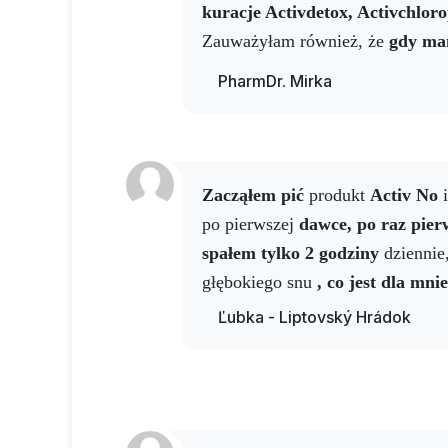
kuracje Activdetox, Activchloro
Zauważyłam również, że
gdy ma
temperaturę, po wypiciu kawy 
PharmDr. Mirka
spada bez konieczności stosowan
NO
mojej przyjaciółki
świetnie d
mózgu
. Dziękuję i zapraszam do
Zacząłem pić
produkt
Activ No
po pierwszej
dawce, po raz pierw
spałem tylko 2 godziny
dziennie,
głębokiego snu
, co jest dla mn
Ľubka - Liptovský Hrádok