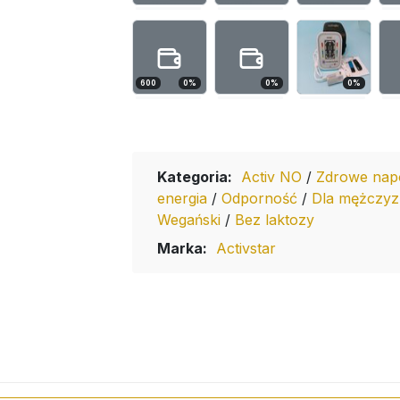
600
0
%
0
%
0
%
Kategoria:
Activ NO
/
Zdrowe nap
energia
/
Odporność
/
Dla mężczy
Wegański
/
Bez laktozy
Marka:
Activstar