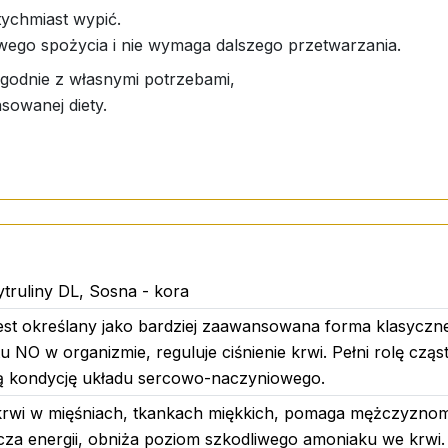
tychmiast wypić.
wego spożycia i nie wymaga dalszego przetwarzania.
godnie z własnymi potrzebami,
nsowanej diety.
nie zastępuje zrównoważonej i zróżnicowanej diety
ani 
ziennej dawki.
m dla małych dzieci.
ej 3 roku życia.
ytruliny DL, Sosna - kora
emperaturze pokojowej.
jest określany jako bardziej zaawansowana forma klasyczne
u NO w organizmie, reguluje ciśnienie krwi. Pełni rolę cząst
brą kondycję układu sercowo-naczyniowego.
krwi w mięśniach, tkankach miękkich, pomaga mężczyznom 
i młodzieży w wieku powyżej 3 lat (o ile nie określono inac
cza energii, obniża poziom szkodliwego amoniaku we krwi.
ozy.