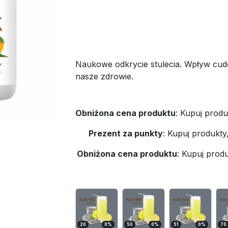
Naukowe odkrycie stulecia. Wpływ cud
nasze zdrowie.
Obniżona cena produktu
:
Kupuj produ
Prezent za punkty
:
Kupuj produkty
Obniżona cena produktu
:
Kupuj produ
20
0
%
50
0
%
51
0
%
70