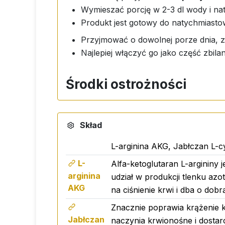
Wymieszać porcję w 2-3 dl wody i na
Produkt jest gotowy do natychmiasto
Przyjmować o dowolnej porze dnia, z
Najlepiej włączyć go jako część zbila
Środki ostrożności
Ten produkt jest suplementem diety i
Nie należy przekraczać zalecanej d
Skład
Przechowywać w miejscu niedostępny
Produkt nieodpowiedni dla osób poniż
L-arginina AKG, Jabłczan L-c
Przechowywać w suchym miejscu w t
L-
Alfa-ketoglutaran L-argininy 
arginina
udział w produkcji tlenku azot
Przydatność
AKG
na ciśnienie krwi i dba o do
Znacznie poprawia krążenie 
Produkt jest odpowiedni dla dorosłych 
Jabłczan
naczynia krwionośne i dostar
Nie zawiera GMO, sacharozy ani lakt