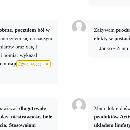
obrze, poczułem ból w
Zażywam
produ
ierzyłem się na naszym
efekty w postaci
iarów oraz datę i
Janko - Žilina
i pomiar wykazał
ąłem
napój Activ NO i
Czytaj więcej
prayem Activ NO.
m
e mając tych produktów
ę po karetkę.
rozwiązać
długotrwałe
Mam dobre dośw
akże niestrawność, bóle
produktów Acti
cia.
Stosowałam
układem limfat