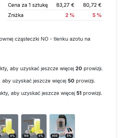
Cena za 1 sztukę
83,27 €
80,72 €
Zniżka
2 %
5 %
ownej cząsteczki NO - tlenku azotu na
kty, aby uzyskać jeszcze więcej
20
prowizji.
, aby uzyskać jeszcze więcej
50
prowizji.
kty, aby uzyskać jeszcze więcej
51
prowizji.
0
%
100
0
%
600
0
%