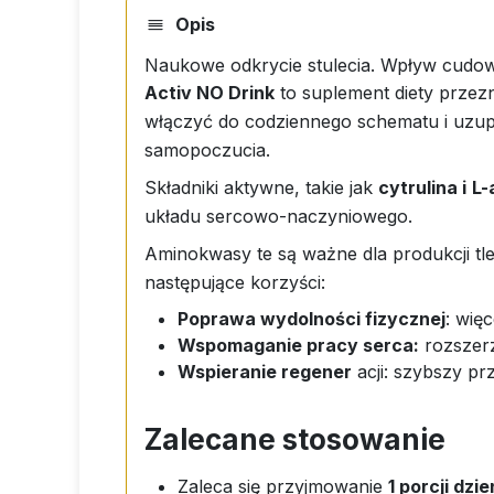
Opis
Naukowe odkrycie stulecia. Wpływ cudown
Activ NO Drink
to suplement diety przez
włączyć do codziennego schematu i uzupe
samopoczucia.
Składniki aktywne, takie jak
cytrulina i
L-
układu sercowo-naczyniowego.
Aminokwasy te są ważne dla produkcji tl
następujące korzyści:
Poprawa wydolności fizycznej
: wię
Wspomaganie pracy serca:
rozszerz
Wspieranie regener
acji: szybszy pr
Zalecane stosowanie
Zaleca się przyjmowanie
1 porcji dzi