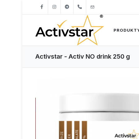
+421904262747
info@activstar.eu
PRODUKT
Activstar - Activ NO drink 250 g