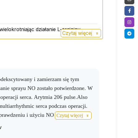
 substancjach naturalnie występujących w
aktami owocowymi i innymi składnikami w
elokrotniając działanie L-argininy.
Czytaj więcej
witamin z grupy B, wspomaga przemianę
ałanie sprayu NO zostało potwierdzone. W
operacji serca. Arytmia 206 pulse.Also
ltiarrhythmic serca podczas operacji.
 sprawdzeniu i użyciu NO sprayu, NO
Czytaj więcej
prawiły się.więc efekt waw i kontynuuję
v
lony