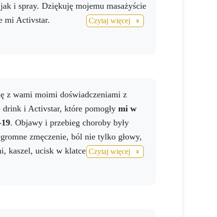
jak i spray. Dziękuję mojemu masażyście
e mi Activstar.
Czytaj więcej
drink i Activstar, które pomogły
mi w
-19
. Objawy i przebieg choroby były
gromne zmęczenie, ból nie tylko głowy,
ni, kaszel, ucisk w klatce piersiowej,
Czytaj więcej
tury -
40 stopni przez 14 dni.
Zacząłem
rodukty Activstar w większych dawkach.
iach poszedłem na prześwietlenie płuc,
iło, że pokonałem COVID 19.