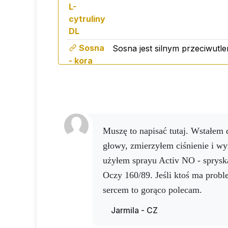
L-
Odpowiedni dla wegan.
cytruliny
Activ NO Drink został zaprojektowany, ab
DL
diecie. Jest idealny dla każdego, kto sz
Sosna
Sosna jest silnym przeciwutle
postaci płynnej.
- kora
Premiks witaminowy
(witamina C, E, B3,
pożywienia w energię i zmniejsza uczucie
Dawkowanie:
około 60 dawek przez 2 mi
Muszę to napisać tutaj. Wstałem dziś rano z zawrotami
głowy, zmierzyłem ciśnienie i wy
użyłem sprayu Activ NO - sprysk
Oczy 160/89. Jeśli ktoś ma probl
sercem to gorąco polecam.
Jarmila - CZ