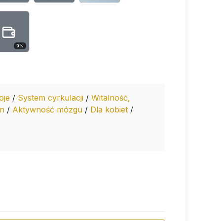
0
%
oje
/
System cyrkulacji
/
Witalność,
zn
/
Aktywność mózgu
/
Dla kobiet
/