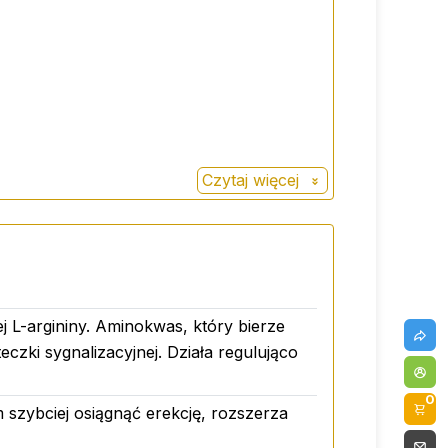
Czytaj więcej
zdrowego stylu życia.
j L-argininy. Aminokwas, który bierze
eczki sygnalizacyjnej. Działa regulująco
0
szybciej osiągnąć erekcję, rozszerza
zej).