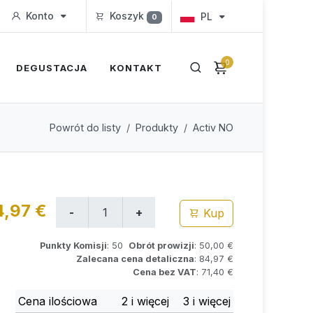
Konto
Koszyk
PL
0
0
DEGUSTACJA
KONTAKT
Powrót do listy
Produkty
Activ NO
4,97 €
Kup
Punkty Komisji
: 50
Obrót prowizji
: 50,00 €
Zalecana cena detaliczna
: 84,97 €
Cena bez VAT
: 71,40 €
Cena ilościowa
2 i więcej
3 i więcej