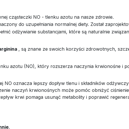
ej cząsteczki NO - tlenku azotu na nasze zdrowie.
naczony do uzupełniania normalnej diety. Został zaprojekt
łnić odżywianie substancjami, które są naturalnie związa
arginina
, są znane ze swoich korzyści zdrowotnych, szcze
enku azotu (NO), który rozszerza naczynia krwionośne i p
cej NO oznacza lepszy dopływ tlenu i składników odżywczy
enie naczyń krwionośnych może pomóc obniżyć ciśnienie 
zepływ krwi pomaga usunąć metabolity i poprawić regenera
ennie
.