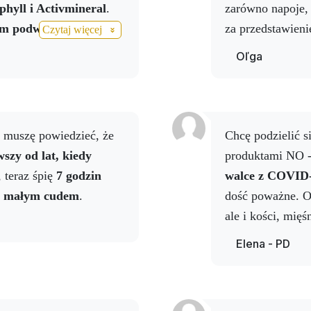
phyll i Activmineral
.
zarówno napoje, 
m podwyższoną
za przedstawieni
Czytaj więcej
Cordycoffee
temperatura
Oľga
ia leków.
Napój Activ
ziała
na jej
zapalenie
 współpracy
i muszę powiedzieć, że
Chcę podzielić się z wami moimi doświadczeniami z
szy od lat, kiedy
produktami NO - 
 teraz śpię
7 godzin
walce z COVID
ie małym cudem
.
dość poważne. O
ale i kości, mięś
wysokie tempera
Elena - PD
więc stosować p
Po trzech tygodn
które potwierdz