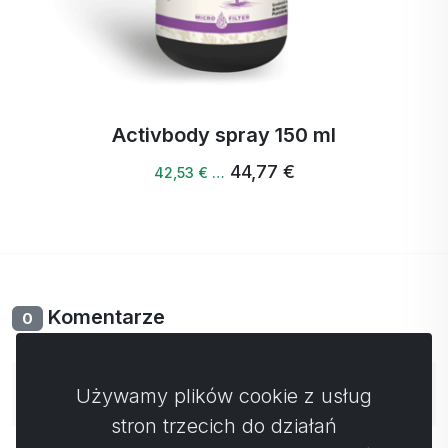
Activbody spray 150 ml
44,77 €
42,53 € …
Komentarze
0
Nie ma jeszcze komentarzy. Bądź pierwszy ze swoim
Używamy plików cookie z usług
komentarzem.
stron trzecich do działań