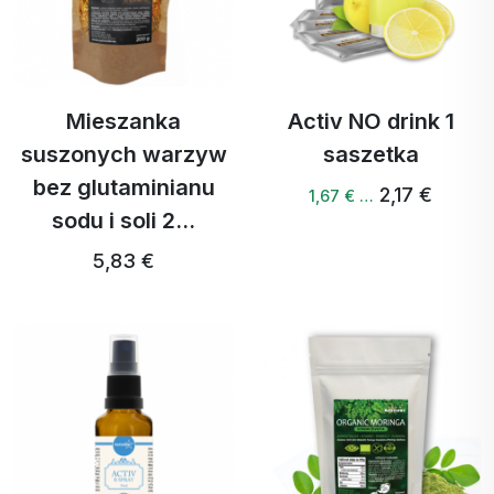
Mieszanka
Activ NO drink 1
suszonych warzyw
saszetka
bez glutaminianu
2,17 €
1,67 € …
sodu i soli 2...
5,83 €