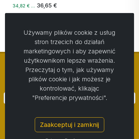
36,65 €
34,82 € …
Następny →
Używamy plików cookie z usług
stron trzecich do działań
marketingowych i aby zapewnić
użytkownikom lepsze wrażenia.
Przeczytaj o tym, jak używamy
plików cookie i jak możesz je
© Copyright 2014 - 2026
Activstar
kontrolować, klikając
"Preferencje prywatności".
Zaloguj się
Subskrybuj wiadomości i wydarzenia
Zaakceptuj i zamknij
Kontakt
/
Zasady i warunki
/
Polityka prywatności
/
Procedura składania skarg
/
Protokół reklamacji
/