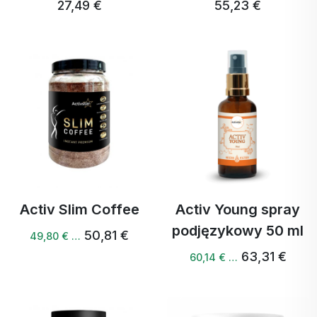
27,49 €
55,23 €
Activ Slim Coffee
Activ Young spray
podjęzykowy 50 ml
50,81 €
49,80 € …
63,31 €
60,14 € …