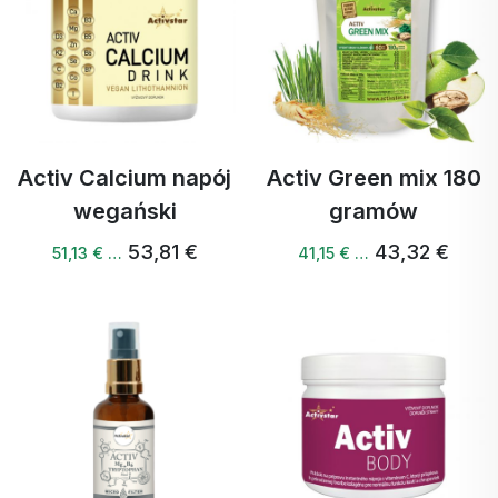
Activ Calcium napój
Activ Green mix 180
wegański
gramów
53,81 €
43,32 €
51,13 € …
41,15 € …