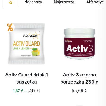
Najtańszy
Najdroższe
Alfabetycz
Activ Guard drink 1
Activ 3 czarna
saszetka
porzeczka 230 g
2,17 €
55,69 €
1,67 € …