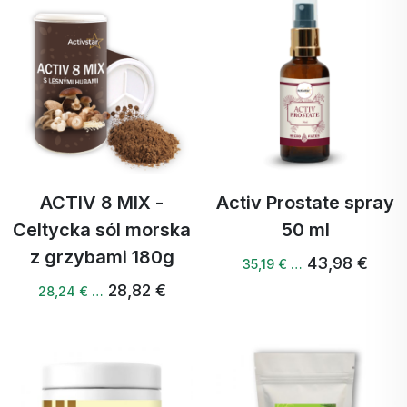
ACTIV 8 MIX -
Activ Prostate spray
Celtycka sól morska
50 ml
z grzybami 180g
43,98 €
35,19 € …
28,82 €
28,24 € …