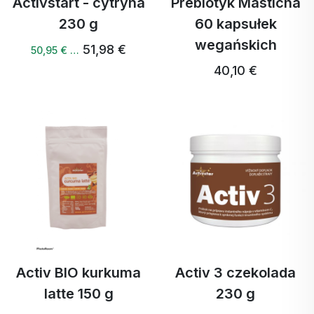
Activstart - cytryna
Prebiotyk Masticha
230 g
60 kapsułek
wegańskich
51,98 €
50,95 € …
40,10 €
Activ BIO kurkuma
Activ 3 czekolada
latte 150 g
230 g