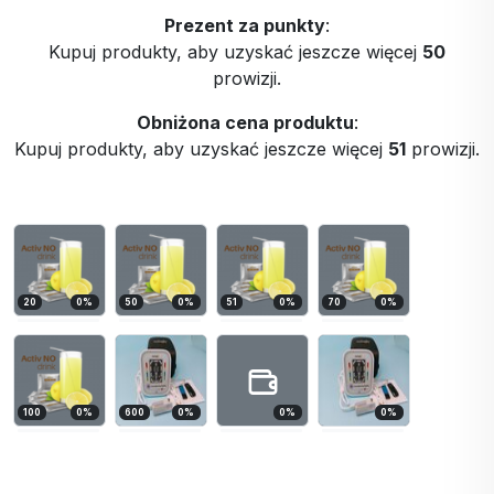
Prezent za punkty
:
Kupuj produkty, aby uzyskać jeszcze więcej
50
prowizji.
Obniżona cena produktu
:
Kupuj produkty, aby uzyskać jeszcze więcej
51
prowizji.
20
0
%
50
0
%
51
0
%
70
0
%
100
0
%
600
0
%
0
%
0
%