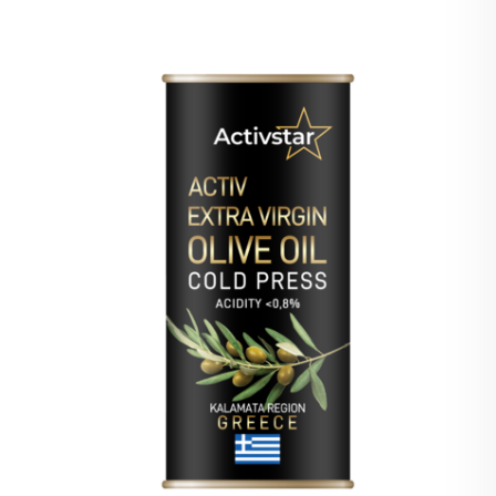
składników.
Co zawiera
Różowa sól himalajska - 50%
Organiczny boczniak ostrygowaty - 20%
Organiczny grzyb shiitake - 20%
BIO hericium (jeżowiec koralowy) - 10%
Dlaczego to pokochasz
3 rodzaje grzybów w jednej mieszance
wyrazisty smak bez potrzeby stosowania
dodatkowych aromatów
nadaje się do codziennego gotowania
łatwe w użyciu zarówno w gorącej, jak i zimnej
kuchni
Organiczne składniki grzybowe