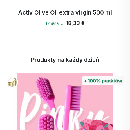
Zastosowanie
Activ Omega + Vegan
56,64 €
Doskonałe do:
54,38 € …
Zupy i buliony
sosów, risotto i makaronów
dań mięsnych i warzywnych
marynat i past do smarowania
Produkty na każdy dzień
roślin strączkowych i dodatków
Opakowanie
+
30%
punktów
150 g