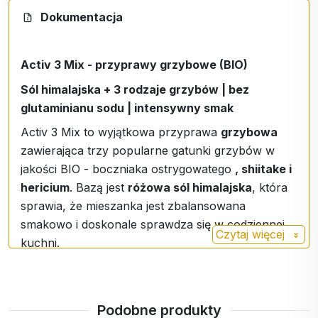
Boczniak
Grzyb zawiera kilka przydatnych
Doskonałe do:
Dokumentacja
ostrygowaty
witamin, aminokwasów i
Zupy i buliony
minerałów, ale najważniejszą
sosów, risotto i makaronów
Activ 3 Mix - przyprawy grzybowe (BIO)
substancją dla organizmu jest beta-
dań mięsnych i warzywnych
glukan.
Sól himalajska + 3 rodzaje grzybów | bez
marynat i past do smarowania
glutaminianu sodu | intensywny smak
Shiitake
Ma właściwości przeciwwirusowe,
roślin strączkowych i dodatków
przeciwbakteryjne i
Activ 3 Mix to wyjątkowa przyprawa
grzybowa
przeciwgrzybicze.
zawierająca trzy popularne gatunki grzybów w
Opakowanie
jakości BIO - boczniaka ostrygowatego
, shiitake i
Hericium
W chińskiej tradycji jest on
150 g
hericium
. Bazą jest
różowa sól himalajska
, która
określany jako grzyb
"mózgu i
sprawia, że mieszanka jest zbalansowana
mądrości",
symbol jasności
smakowo i doskonale sprawdza się w codziennej
umysłu, nauki i koncentracji, dzięki
Czytaj więcej
kuchni.
czemu zajmuje szczególne miejsce
Takie połączenie nadaje potrawom mocniejszy
w lokalnej kulturze.
smak, przyjemny aromat umami i pozwala na
proste doprawianie potraw - bez zbędnych
Podobne produkty