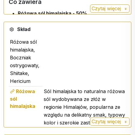
Co zawiera
Czytaj więcej
Różowa sól himalajska - 50%
Organiczny boczniak ostrygowaty - 20%
Organiczny grzyb shiitake - 20%
Skład
BIO hericium (jeżowiec koralowy) - 10%
Różowa sól
himalajska,
Dlaczego to pokochasz
Boczniak
ostrygowaty,
3 rodzaje grzybów w jednej mieszance
Shiitake,
wyrazisty smak bez potrzeby stosowania
Hericium
dodatkowych aromatów
nadaje się do codziennego gotowania
Różowa
Sól himalajska to naturalna różowa
łatwe w użyciu zarówno w gorącej, jak i zimnej
sól
sól wydobywana ze złóż w
kuchni
himalajska
regionie Himalajów, popularna ze
Organiczne składniki grzybowe
względu na delikatny smak, typowy
Czytaj więcej
kolor i szerokie zastosowanie w
Zastosowanie
kuchni na ciepło i na zimno.