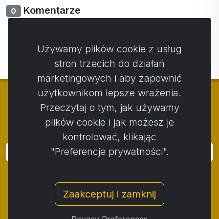
Komentarze
0
Nie ma jeszcze komentarzy. Bądź pierwszy ze swoim
Używamy plików cookie z usług
komentarzem.
stron trzecich do działań
marketingowych i aby zapewnić
użytkownikom lepsze wrażenia.
Przeczytaj o tym, jak używamy
plików cookie i jak możesz je
© Copyright 2014 - 2026
Activstar
kontrolować, klikając
"Preferencje prywatności".
Zaloguj się
Subskrybuj wiadomości i wydarzenia
Zaakceptuj i zamknij
Kontakt
/
Zasady i warunki
/
Polityka prywatności
/
Procedura składania skarg
/
Protokół reklamacji
/
Odstąpienie od umowy
/
Cookies