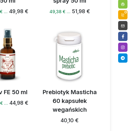
50 ml
spray 50 ml
49,98 €
51,98 €
 € …
49,38 € …
0
v FE 50 ml
Prebiotyk Masticha
60 kapsułek
44,98 €
 € …
wegańskich
40,10 €