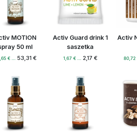
ctiv MOTION
Activ Guard drink 1
Activ 
spray 50 ml
saszetka
53,31 €
2,17 €
,65 € …
1,67 € …
80,72