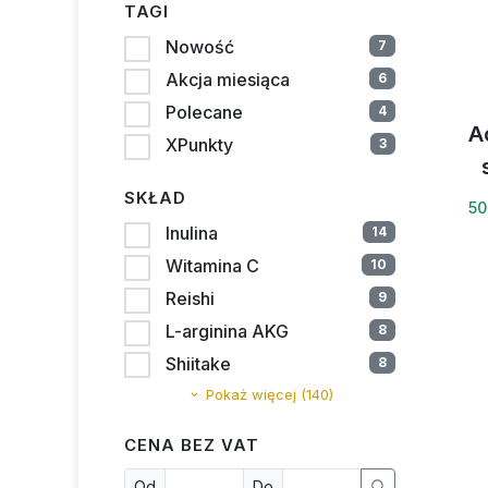
TAGI
Nowość
7
Akcja miesiąca
6
Polecane
4
A
XPunkty
3
SKŁAD
50
Inulina
14
Witamina C
10
Reishi
9
L-arginina AKG
8
Shiitake
8
Pokaż więcej (140)
CENA BEZ VAT
Od
Do