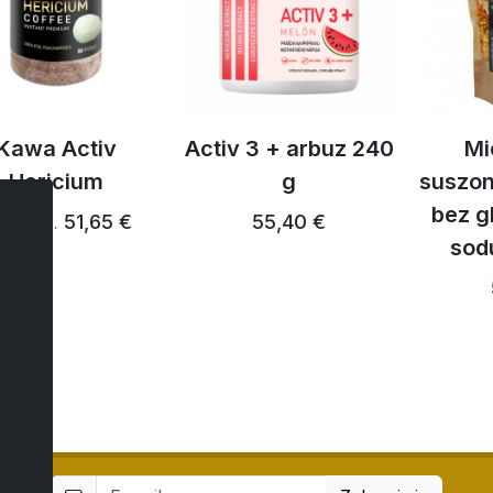
Kawa Activ
Activ 3 + arbuz 240
Mi
Hericium
g
suszo
bez g
51,65 €
55,40 €
,06 € …
sodu