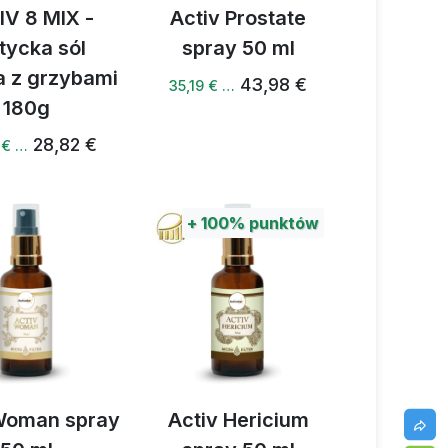
IV 8 MIX -
Activ Prostate
tycka sól
spray 50 ml
 z grzybami
43,98 €
35,19 € …
180g
28,82 €
 € …
+
100%
punktów
Woman spray
Activ Hericium