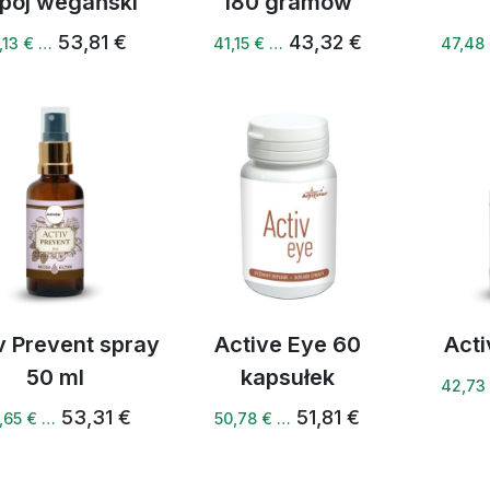
pój wegański
180 gramów
53,81 €
43,32 €
,13 € …
41,15 € …
47,48
v Prevent spray
Active Eye 60
Acti
50 ml
kapsułek
42,73
53,31 €
51,81 €
,65 € …
50,78 € …