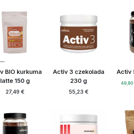
iv BIO kurkuma
Activ 3 czekolada
Activ
latte 150 g
230 g
49,80
27,49 €
55,23 €