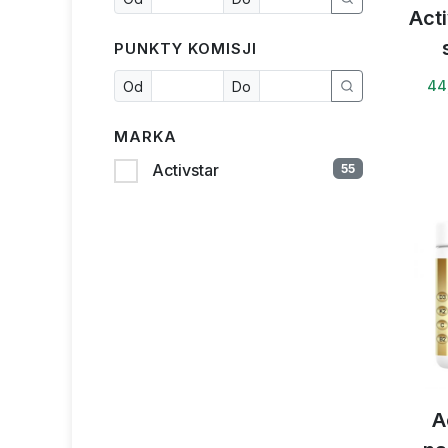
Act
PUNKTY KOMISJI
44
Od
Do
MARKA
Activstar
55
A