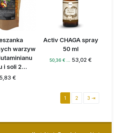
eszanka
Activ CHAGA spray
nych warzyw
50 ml
lutaminianu
53,02 €
50,36 € …
 i soli 2...
5,83 €
1
2
3 ⇥