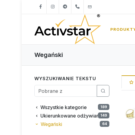
+421904262747
info@activstar.eu
PRODUKT
Wegański
WYSZUKIWANIE TEKSTU
Wszystkie kategorie
189
Ukierunkowane odżywianie
149
Wegański
64