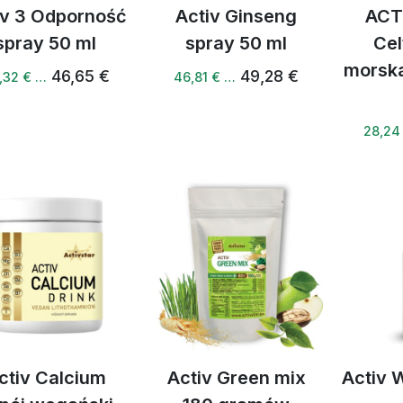
iv 3 Odporność
Activ Ginseng
ACT
spray 50 ml
spray 50 ml
Cel
morska
46,65 €
49,28 €
,32 € …
46,81 € …
28,24
ctiv Calcium
Activ Green mix
Activ 