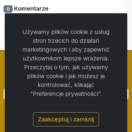
Komentarze
0
Nie ma jeszcze komentarzy. Bądź pierwszy ze swoim
Używamy plików cookie z usług
komentarzem.
stron trzecich do działań
marketingowych i aby zapewnić
użytkownikom lepsze wrażenia.
Przeczytaj o tym, jak używamy
plików cookie i jak możesz je
© Copyright 2014 - 2026
Activstar
kontrolować, klikając
"Preferencje prywatności".
Zaloguj się
Subskrybuj wiadomości i wydarzenia
Zaakceptuj i zamknij
Kontakt
/
Zasady i warunki
/
Polityka prywatności
/
Procedura składania skarg
/
Protokół reklamacji
/