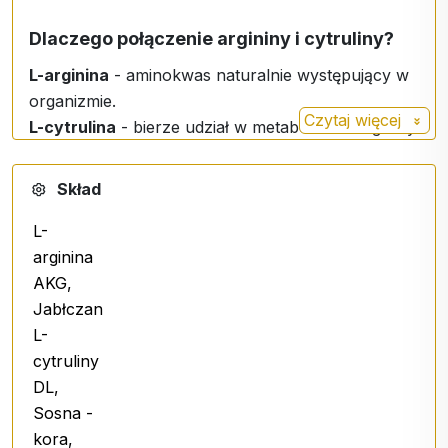
Dlaczego połączenie argininy i cytruliny?
L-arginina
- aminokwas naturalnie występujący w
organizmie.
Czytaj więcej
L-cytrulina
- bierze udział w metabolizmie argininy
Betaina HCl
Hydrolat z sosny morskiej (Pinus pinaster)
Skład
Synergiczne połączenie składników ma na celu
L-
wspieranie aktywnego stylu życia i witalności.
arginina
AKG,
Praktyczna forma transdermalna
Jabłczan
Spray jest stosowany bezpośrednio na skórę,
L-
dzięki czemu jest łatwy i wygodny w użyciu bez
cytruliny
konieczności połykania kapsułek lub tabletek.
DL,
Sosna -
Zalecane dawkowanie:
kora,
Zastosuj 2 squirts 3-5 razy dziennie na