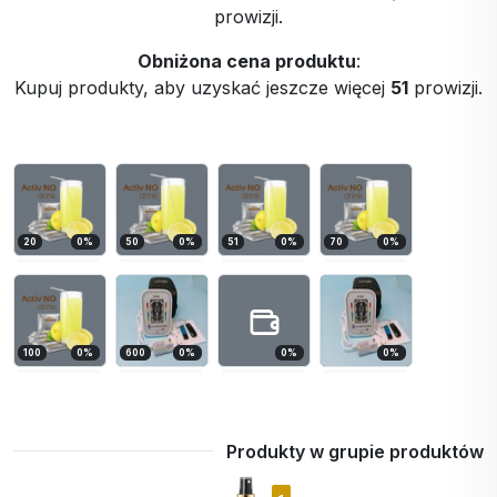
prowizji.
Obniżona cena produktu
:
Kupuj produkty, aby uzyskać jeszcze więcej
51
prowizji.
20
0
%
50
0
%
51
0
%
70
0
%
100
0
%
600
0
%
0
%
0
%
Produkty w grupie produktów