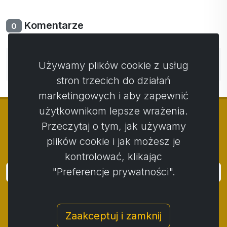
Komentarze
0
Nie ma jeszcze komentarzy. Bądź pierwszy ze swoim
Używamy plików cookie z usług
komentarzem.
stron trzecich do działań
marketingowych i aby zapewnić
użytkownikom lepsze wrażenia.
Przeczytaj o tym, jak używamy
plików cookie i jak możesz je
© Copyright 2014 - 2026
Activstar
kontrolować, klikając
"Preferencje prywatności".
Zaloguj się
Subskrybuj wiadomości i wydarzenia
Zaakceptuj i zamknij
Kontakt
/
Zasady i warunki
/
Polityka prywatności
/