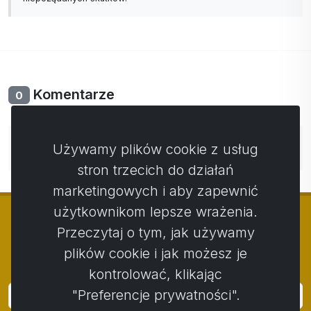
Komentarze
0
Nie ma jeszcze komentarzy. Bądź pierwszy ze swoim
Używamy plików cookie z usług
komentarzem.
stron trzecich do działań
marketingowych i aby zapewnić
użytkownikom lepsze wrażenia.
Przeczytaj o tym, jak używamy
plików cookie i jak możesz je
© Copyright 2014 - 2026
Activstar
kontrolować, klikając
"Preferencje prywatności".
Zaloguj się