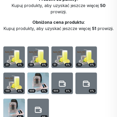
Kupuj produkty, aby uzyskać jeszcze więcej
50
prowizji.
Obniżona cena produktu
:
Kupuj produkty, aby uzyskać jeszcze więcej
51
prowizji.
20
0
%
50
0
%
51
0
%
70
0
%
100
0
%
600
0
%
600
0
%
0
%
0
%
0
%