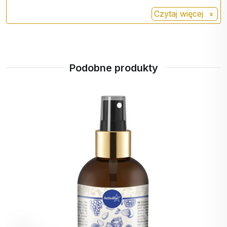
aromacie
Czytaj więcej
Bez GMO
bezglutenowy
nie zawiera sacharozy
nie zawiera laktozy
Podobne produkty
odpowiedni dla wegan
Pojemność: 50 ml
Wyprodukowano w UE dla Activstar Ltd.