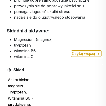
promuje dobre samopoczucie psychiczne
przyczynia się do poprawy jakości snu
pomaga złagodzić skutki stresu
nadaje się do długotrwałego stosowania
Składniki aktywne:
Magnesium (magnez)
tryptofan
witamina B6
Czytaj więcej
witamina C
Dawkowanie:
Skład
Stosować 2-3 razy dziennie po 3 psiknięcia w jamie
Askorbinian
ustnej.
magnezu,
Tryptofan,
Witamina B6 -
Składniki:
pirydoksyna,