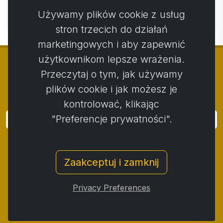
Nie ma jeszcze komentarzy. Bądź pierwszy ze swoim
Używamy plików cookie z usług
komentarzem.
stron trzecich do działań
marketingowych i aby zapewnić
użytkownikom lepsze wrażenia.
Przeczytaj o tym, jak używamy
plików cookie i jak możesz je
© Copyright 2014 - 2026
Activstar
kontrolować, klikając
"Preferencje prywatności".
Zaloguj się
Subskrybuj wiadomości i wydarzenia
Zaakceptuj i zamknij
Kontakt
/
Zasady i warunki
/
Polityka prywatności
/
Procedura składania skarg
/
Protokół reklamacji
/
Privacy Preferences
Odstąpienie od umowy
/
Cookies