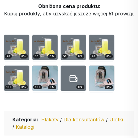
Obniżona cena produktu
:
Kupuj produkty, aby uzyskać jeszcze więcej
51
prowizji.
20
0
%
50
0
%
51
0
%
70
0
%
100
0
%
600
0
%
0
%
0
%
Kategoria:
Plakaty
/
Dla konsultantów
/
Ulotki
/
Katalogi