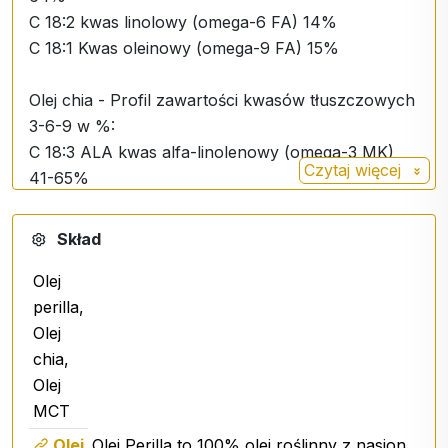
C 18:2 kwas linolowy (omega-6 FA) 14%
C 18:1 Kwas oleinowy (omega-9 FA) 15%
Olej chia - Profil zawartości kwasów tłuszczowych
3-6-9 w %:
C 18:3 ALA kwas alfa-linolenowy (omega-3 MK)
Czytaj więcej
41-65%
C 18:2 kwas linolowy (omega-6 MK) 16-25%
C 18:1 Kwas oleinowy (omega-9 FA) 5 - 9%
Skład
Olej
Olej kokosowy MCT - profil zawartości kwasów
perilla,
tłuszczowych w %:
Olej
C 8:0 Kwas kaprylowy 50 - 80%
chia,
C 10:0 Kwas kaprylowy 20 - 50%
Olej
C 12:0 Kwas laurynowy ˂3%
MCT
Opis
:
Olej
Olej Perilla
to 100% olej roślinny z nasion