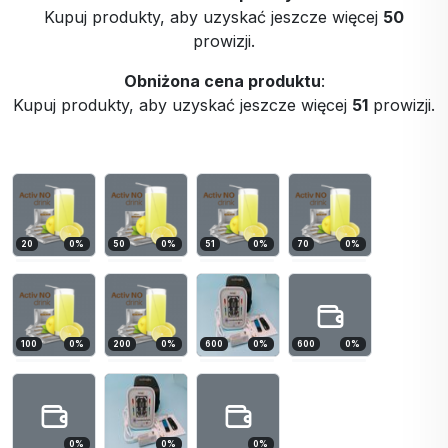
Kupuj produkty, aby uzyskać jeszcze więcej
50
prowizji.
Obniżona cena produktu
:
Kupuj produkty, aby uzyskać jeszcze więcej
51
prowizji.
20
0
%
50
0
%
51
0
%
70
0
%
100
0
%
200
0
%
600
0
%
600
0
%
0
%
0
%
0
%