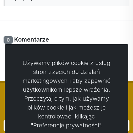
Komentarze
0
Nie ma jeszcze komentarzy. Bądź pierwszy ze swoim
Używamy plików cookie z usług
komentarzem.
stron trzecich do działań
marketingowych i aby zapewnić
użytkownikom lepsze wrażenia.
Przeczytaj o tym, jak używamy
plików cookie i jak możesz je
© Copyright 2014 - 2026
Activstar
kontrolować, klikając
"Preferencje prywatności".
Zaloguj się