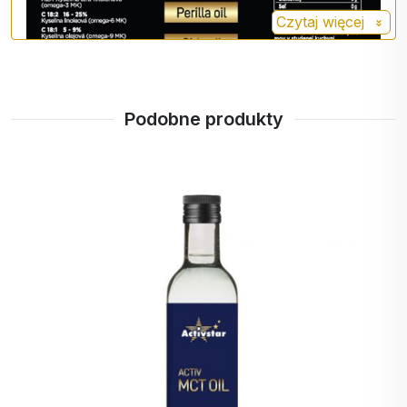
regulacji poziomu cholesterolu, stymulowania
Czytaj więcej
aktywności intelektualnej i wspomagania wzrostu u
dzieci.
Podobne produkty
Ta zawartość została zablokowana w twoich
preferencjach prywatności
.