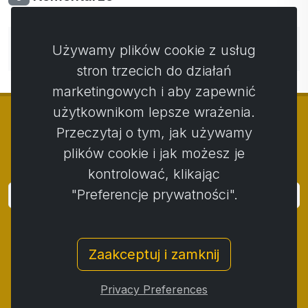
Nie ma jeszcze komentarzy. Bądź pierwszy ze swoim
Używamy plików cookie z usług
komentarzem.
stron trzecich do działań
marketingowych i aby zapewnić
użytkownikom lepsze wrażenia.
Przeczytaj o tym, jak używamy
plików cookie i jak możesz je
© Copyright 2014 - 2026
Activstar
kontrolować, klikając
"Preferencje prywatności".
Zaloguj się
Subskrybuj wiadomości i wydarzenia
Zaakceptuj i zamknij
Kontakt
/
Zasady i warunki
/
Polityka prywatności
/
Procedura składania skarg
/
Protokół reklamacji
/
Privacy Preferences
Odstąpienie od umowy
/
Cookies