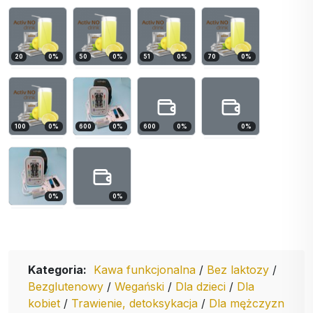
20
0
%
50
0
%
51
0
%
70
0
%
100
0
%
600
0
%
600
0
%
0
%
0
%
0
%
Kategoria:
Kawa funkcjonalna
/
Bez laktozy
/
Bezglutenowy
/
Wegański
/
Dla dzieci
/
Dla
kobiet
/
Trawienie, detoksykacja
/
Dla mężczyzn