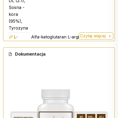
DL (2:1),
Sosna -
kora
(95%),
Tyrozyna
Czytaj więcej
L-
Alfa-ketoglutaran L-argininy jest
arginina
określany jako bardziej
AKG
zaawansowana forma klasycznej L-
Dokumentacja
argininy. Aminokwas, który bierze
udział w produkcji tlenku azotu NO w
organizmie, reguluje ciśnienie krwi.
Pełni rolę cząsteczki sygnalizacyjnej.
Działa regulująco na ciśnienie krwi i
dba o dobrą kondycję układu
sercowo-naczyniowego.
Znacznie poprawia krążenie krwi w
Jabłczan
mięśniach, tkankach miękkich, pomaga