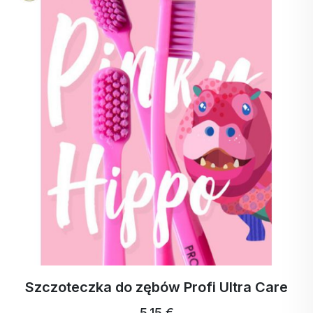
re
ActivStrips Paski do prania na 32 pran
18,94 €