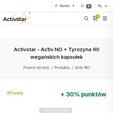
Konto
PL
0
0
Activstar - Activ NO + Tyrozyna 90
wegańskich kapsułek
Powrót do listy
Produkty
Activ NO
XPunkty
+
30%
punktów