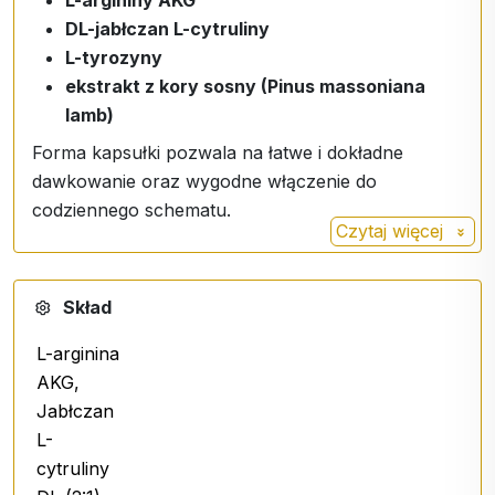
DL-jabłczan L-cytruliny
L-tyrozyny
ekstrakt z kory sosny (Pinus massoniana
lamb)
Forma kapsułki pozwala na łatwe i dokładne
dawkowanie oraz wygodne włączenie do
codziennego schematu.
Czytaj więcej
Zalecane dawkowanie
Skład
4 - 8 kapsułek dziennie
,
Popić dużą ilością wody.
L-arginina
AKG,
Jabłczan
L-
cytruliny