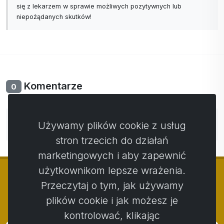
się z lekarzem w sprawie możliwych pozytywnych lub
niepożądanych skutków!
Komentarze
0
Nie ma jeszcze komentarzy. Bądź pierwszy ze swoim
Używamy plików cookie z usług
komentarzem.
stron trzecich do działań
marketingowych i aby zapewnić
użytkownikom lepsze wrażenia.
Przeczytaj o tym, jak używamy
plików cookie i jak możesz je
© Copyright 2014 - 2026
Activstar
kontrolować, klikając