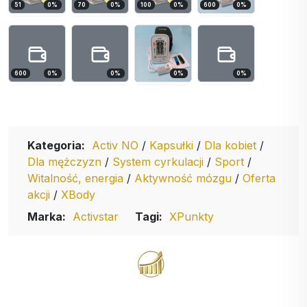
51
0
%
70
0
%
100
0
%
600
0
%
600
0
%
0
%
0
%
0
%
Kategoria:
Activ NO
/
Kapsułki
/
Dla kobiet
/
Dla mężczyzn
/
System cyrkulacji
/
Sport
/
Witalność, energia
/
Aktywność mózgu
/
Oferta
akcji
/
XBody
Marka:
Activstar
Tagi:
XPunkty