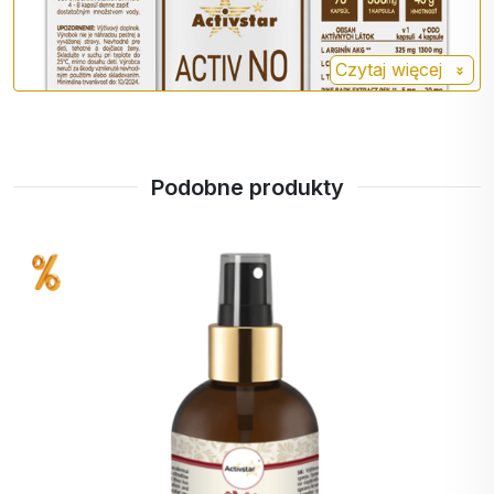
L-
mężczyznom szybciej osiągnąć
cytruliny
erekcję, rozszerza naczynia
DL
Czytaj więcej
krwionośne i dostarcza energii, obniża
poziom szkodliwego amoniaku we
krwi.
Sosna
Sosna jest silnym przeciwutleniaczem,
Podobne produkty
- kora
który chroni komórki przed wolnymi
rodnikami, zwielokrotniając działanie L-
argininy.
+
100%
punktów
Tyrozyna jest aminokwasem
Tyrozyna
egzogennym
, co oznacza, że w
przeciwieństwie do aminokwasów
egzogennych, może być
syntetyzowana z innych substancji. Jej
odpowiedni poziom ma pozytywny
wpływ na witalność, koncentrację, a
także prawidłowe funkcjonowanie