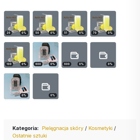
20
0
%
50
0
%
51
0
%
70
0
%
100
0
%
600
0
%
600
0
%
0
%
0
%
0
%
Kategoria:
Pielęgnacja skóry
/
Kosmetyki
/
Ostatnie sztuki