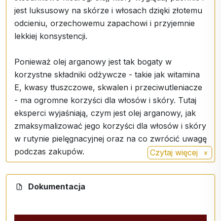
jest luksusowy na skórze i włosach dzięki złotemu
odcieniu, orzechowemu zapachowi i przyjemnie
lekkiej konsystencji.
Ponieważ olej arganowy jest tak bogaty w
korzystne składniki odżywcze - takie jak witamina
E, kwasy tłuszczowe, skwalen i przeciwutleniacze
- ma ogromne korzyści dla włosów i skóry. Tutaj
eksperci wyjaśniają, czym jest olej arganowy, jak
zmaksymalizować jego korzyści dla włosów i skóry
w rutynie pielęgnacyjnej oraz na co zwrócić uwagę
podczas zakupów.
Czytaj więcej
Czym w ogóle jest olej arganowy?
Dokumentacja
"Wieloletnia praktyka polega na usuwaniu grubej
skóry i miąższu z owocu arganowego, a następnie
ręcznym łuskaniu orzecha w celu wydobycia