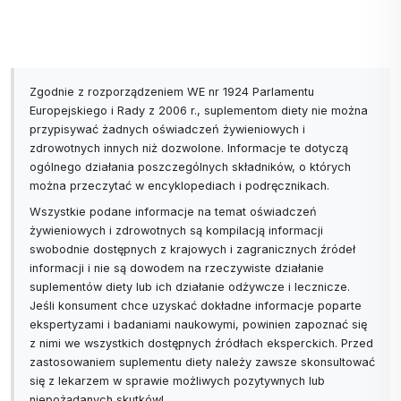
tygodni.
Wpływ dietetycznego i/lub kosmetycznego oleju
arganowego na elastyczność skóry po
menopauzie.
Zgodnie z rozporządzeniem WE nr 1924 Parlamentu
Europejskiego i Rady z 2006 r., suplementom diety nie można
Uwagi dotyczące bezpieczeństwa
: ogólnie
przypisywać żadnych oświadczeń żywieniowych i
dobrze tolerowany.
zdrowotnych innych niż dozwolone. Informacje te dotyczą
ogólnego działania poszczególnych składników, o których
można przeczytać w encyklopediach i podręcznikach.
Łagodzi swędzenie skóry głowy
Wszystkie podane informacje na temat oświadczeń
"Dla tych, którzy cierpią z powodu łuszczenia się
żywieniowych i zdrowotnych są kompilacją informacji
skóry głowy i łupieżu, olej arganowy zapewnia
swobodnie dostępnych z krajowych i zagranicznych źródeł
korzyści przeciwzapalne i nie zatyka porów, co
informacji i nie są dowodem na rzeczywiste działanie
może prowadzić do uszkodzenia mieszków
suplementów diety lub ich działanie odżywcze i lecznicze.
Jeśli konsument chce uzyskać dokładne informacje poparte
włosowych", mówi Gina Rivera, stylistka fryzur i
ekspertyzami i badaniami naukowymi, powinien zapoznać się
założycielka Phenix Salon Suites. Aby użyć olejku
z nimi we wszystkich dostępnych źródłach eksperckich. Przed
arganowego jako dodatkowej kuracji, sugeruje, aby
zastosowaniem suplementu diety należy zawsze skonsultować
wziąć kilka kropli i delikatnie wmasować w skórę
się z lekarzem w sprawie możliwych pozytywnych lub
niepożądanych skutków!