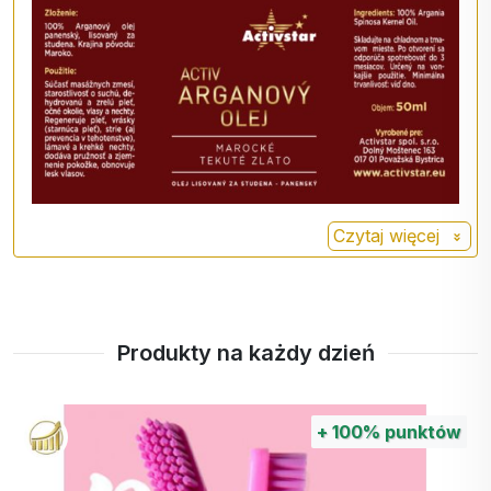
bogatych w olej ziaren znajdujących się w środku"
- mówi dr Hadley King, dermatolog i instruktor
kliniczny dermatologii w klinice Weill Medical
College Cornell University. Weill Medical College
Cornell University. "Jądra są następnie mielone i
tłoczone w celu uzyskania czystego,
niefiltrowanego oleju arganowego, a następnie
dekantowane i filtrowane w celu uzyskania jeszcze
Czytaj więcej
czystszego oleju".
Efektem końcowym jest niezwykle odżywczy olej,
który łatwo wnika w skórę, zwiększa nawilżenie i
Produkty na każdy dzień
aktywuje produkcję naturalnych lipidów (inaczej
tłuszczów) w celu ochrony bariery skórnej,
wyjaśnia Erum Ilyas, M.D., dermatolog z
+
100%
punktów
Montgomery Dermatology w Pensylwanii.