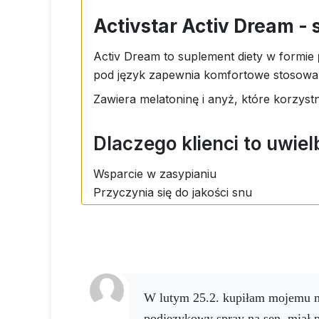
Nie należy przekraczać zalecanej dawki d
przeznaczony dla dzieci poniżej 3 roku
Activstar Activ Dream -
ciemnym miejscu w temperaturze poniżej
Activ Dream to suplement diety w formie
pod język zapewnia komfortowe stosowan
Zawiera melatoninę i anyż, które korzyst
Dlaczego klienci to uwiel
Wsparcie w zasypianiu
Przyczynia się do jakości snu
Szybka i łatwa aplikacja
Nadaje się do podróży
Bez cukru i laktozy
Odpowiedni dla wegan
W lutym 25.2. kupiłam mojemu mężowi Activ Dream
podjęzykowy spray na sen, miał 