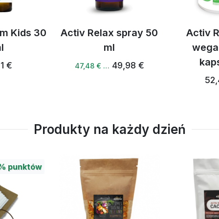
ids 30
Activ Relax spray 50
Activ Rela
ml
wegańsk
kapsuł
49,98 €
47,48 € …
52,48 
Produkty na każdy dzień
%
punktów