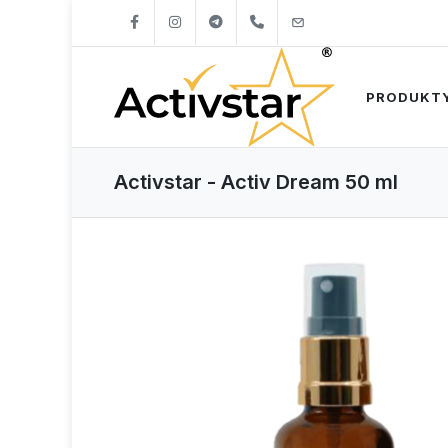
+421904262747
info@activstar.eu
PRODUKT
Activstar - Activ Dream 50 ml