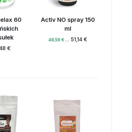
x 60
Activ NO spray 150
Activ NO+ s
ich
ml
ml
ek
51,14 €
50
48,59 € …
47,80 € …
€