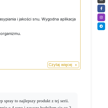
ytut zróżnicowanej diety. Nie jest
dzieci. Przechowywać w suchym i
piania i jakości snu. Wygodna aplikacja
 organizmu.
Czytaj więcej
nnie o 4 rano i zawsze budziłem się co 2