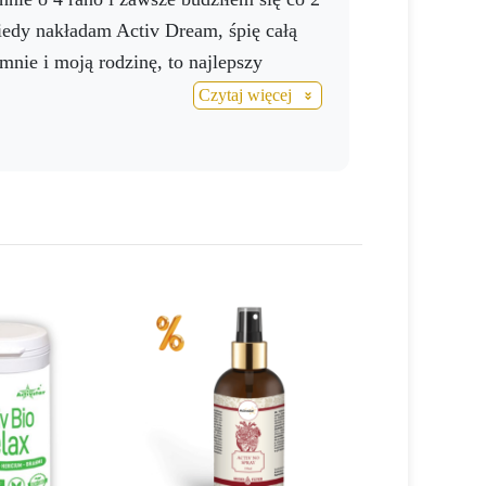
kiedy nakładam Activ Dream, śpię całą
, a następnie połknąć.
 mnie i moją rodzinę, to najlepszy
Czytaj więcej
ytut zróżnicowanej diety. Nie jest
dzieci. Przechowywać w suchym i