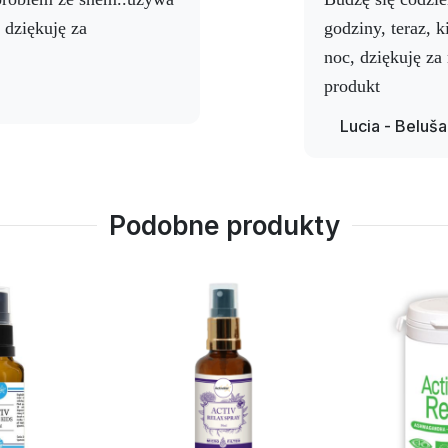
 dziękuję za
godziny, teraz, 
pod język)
przed snem. Przytrzymać przez około 30 sekund
noc, dziękuję za
produkt
Lucia - Beluša
nisum), glicerol, woda oczyszczona, sorbinian potasu.
Podobne produkty
ziennej. Suplement diety nie może być stosowany jako subst
 życia. Przechowywać w miejscu niedostępnym dla małych 
 25°C.