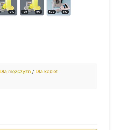
0
%
100
0
%
600
0
%
Dla mężczyzn
/
Dla kobiet