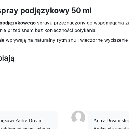
ziennej. Suplement diety nie może być stosowany jako subst
 życia. Przechowywać w miejscu niedostępnym dla małych 
 spray podjęzykowy 50 ml
 25°C.
podjęzykowego
sprayu przeznaczony do wspomagania zasy
ie przed snem bez konieczności połykania.
nie wpływają na naturalny rytm snu i wieczorne wyciszenie
biają
Activ Dream sleep spray to najlepszy produkt z tej serii.
problem ze snem..używa
Budzę się codzie