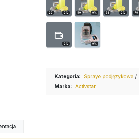
20
0
%
50
0
%
51
0
%
70
0
%
0
%
Kategoria:
Spraye podjęzykowe
/
Marka:
Activstar
ntacja