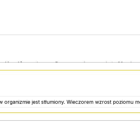
pod język)
przed snem. Przytrzymać przez około 30 sekund
nisum), glicerol, woda oczyszczona, sorbinian potasu.
 w organizmie jest stłumiony. Wieczorem wzrost poziomu me