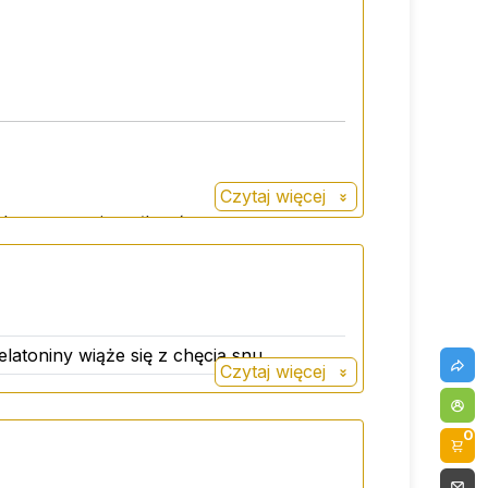
Czytaj więcej
, a następnie połknąć.
latoniny wiąże się z chęcią snu.
Czytaj więcej
0