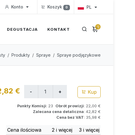
Konto
Koszyk
PL
0
0
DEGUSTACJA
KONTAKT
sty
Produkty
Spraye
Spraye podjęzykowe
2,82 €
Kup
Punkty Komisji
: 23
Obrót prowizji
: 22,00 €
Zalecana cena detaliczna
: 42,82 €
Cena bez VAT
: 35,98 €
Cena ilościowa
2 i więcej
3 i więcej