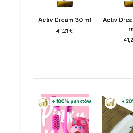
ay 50
Activ Dream 30 ml
Activ Dream K
ml
41,21 €
1 €
41,21 €
%
punktów
+
100%
punktów
+
30