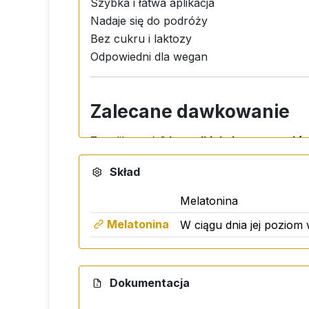
Szybka i łatwa aplikacja
Nadaje się do podróży
Bez cukru i laktozy
Odpowiedni dla wegan
Zalecane dawkowanie
Zaaplikować
2 kropelki do jamy ustnej (
Skład
Składniki
Melatonina
Melatonina
Melatonina, hydrolat anyżu (Pimpinella a
W ciągu dnia jej poziom
Ostrzeżenie
Dokumentacja