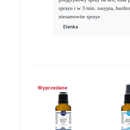
Zalecane dawkowanie
sprayu i w 3 min. zasypia, bardzo
Zaaplikować
2 kropelki do jamy ustnej (
niesamowite spraye
Elenka
Składniki
Melatonina, hydrolat anyżu (Pimpinella a
Ostrzeżenie
Nie należy przekraczać zalecanej dawki d
Wyprzedane
przeznaczony dla dzieci poniżej 3 roku
ciemnym miejscu w temperaturze poniżej