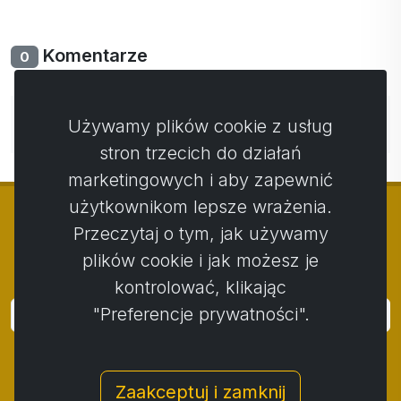
Komentarze
0
Nie ma jeszcze komentarzy. Bądź pierwszy ze swoim
Używamy plików cookie z usług
komentarzem.
stron trzecich do działań
marketingowych i aby zapewnić
użytkownikom lepsze wrażenia.
Przeczytaj o tym, jak używamy
plików cookie i jak możesz je
© Copyright 2014 - 2026
Activstar
kontrolować, klikając
"Preferencje prywatności".
Zaloguj się
Subskrybuj wiadomości i wydarzenia
Zaakceptuj i zamknij
Kontakt
/
Zasady i warunki
/
Polityka prywatności
/