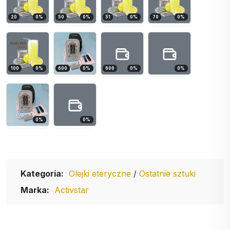
20
0
%
50
0
%
51
0
%
70
0
%
100
0
%
600
0
%
600
0
%
0
%
0
%
0
%
Kategoria:
Olejki eteryczne
/
Ostatnie sztuki
Marka:
Activstar