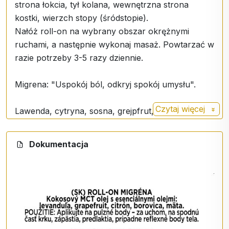
strona łokcia, tył kolana, wewnętrzna strona
kostki, wierzch stopy (śródstopie).
Nałóż roll-on na wybrany obszar okrężnymi
ruchami, a następnie wykonaj masaż. Powtarzać w
razie potrzeby 3-5 razy dziennie.
Migrena: "Uspokój ból, odkryj spokój umysłu".
Czytaj więcej
Lawenda, cytryna, sosna, grejpfrut, mięta
Zastosowanie
: bóle głowy, ale także PMS i
Dokumentacja
stwardnienie rozsiane, bóle mięśni i stawów,
zmiany pogody