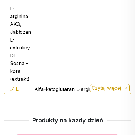
L-
arginina
AKG,
Jabłczan
L-
cytruliny
DL,
Sosna -
kora
(extrakt)
Czytaj więcej
L-
Alfa-ketoglutaran L-argininy jest
arginina
określany jako bardziej zaawansowana
AKG
forma klasycznej L-argininy.
Aminokwas, który bierze udział w
Produkty na każdy dzień
produkcji tlenku azotu NO w
organizmie, reguluje ciśnienie krwi.