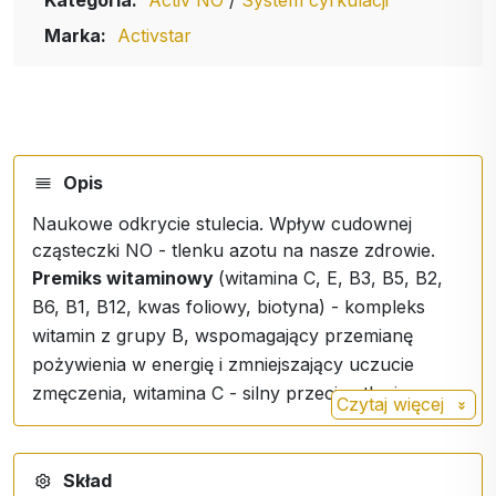
Kategoria:
Activ NO
/
System cyrkulacji
Marka:
Activstar
Opis
Naukowe odkrycie stulecia. Wpływ cudownej
cząsteczki NO - tlenku azotu na nasze zdrowie.
Premiks witaminowy
(witamina C, E, B3, B5, B2,
B6, B1, B12, kwas foliowy, biotyna) - kompleks
witamin z grupy B, wspomagający przemianę
pożywienia w energię i zmniejszający uczucie
zmęczenia, witamina C - silny przeciwutleniacz.
Czytaj więcej
Skład