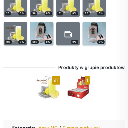
20
0
%
50
0
%
51
0
%
70
0
%
100
0
%
600
0
%
0
%
0
%
Produkty w grupie produktów
81
1