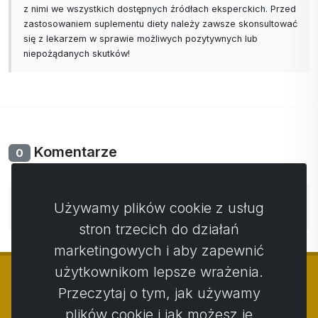
z nimi we wszystkich dostępnych źródłach eksperckich. Przed
zastosowaniem suplementu diety należy zawsze skonsultować
się z lekarzem w sprawie możliwych pozytywnych lub
niepożądanych skutków!
Komentarze
0
Nie ma jeszcze komentarzy. Bądź pierwszy ze swoim
Używamy plików cookie z usług
komentarzem.
stron trzecich do działań
marketingowych i aby zapewnić
użytkownikom lepsze wrażenia.
Przeczytaj o tym, jak używamy
plików cookie i jak możesz je