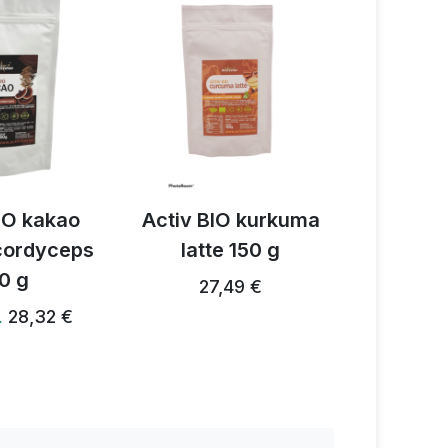
IO kakao
Activ BIO kurkuma
Activ 3
 cordyceps
latte 150 g
prz
0 g
grzybow
27,49 €
28,32 €
…
28,24 €