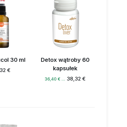
col 30 ml
Detox wątroby 60
Activ D
kapsułek
gr
32 €
38,32 €
36,40 € …
51,10 € 