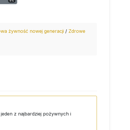
0
%
owa żywność nowej generacji
/
Zdrowe
 jeden z najbardziej pożywnych i