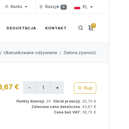
Konto
Koszyk
PL
0
0
DEGUSTACJA
KONTAKT
Ukierunkowane odżywianie
Zielona żywność
3,67 €
Kup
Punkty Komisji
: 25
Obrót prowizji
: 25,70 €
Zalecana cena detaliczna
: 43,67 €
Cena bez VAT
: 36,70 €