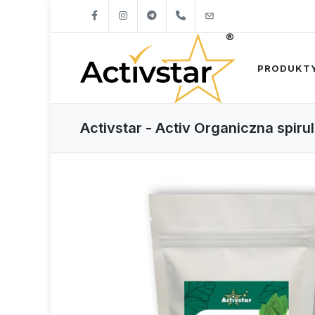
+421904262747
info@activstar.eu
PRODUKT
Activstar - Activ Organiczna spirul