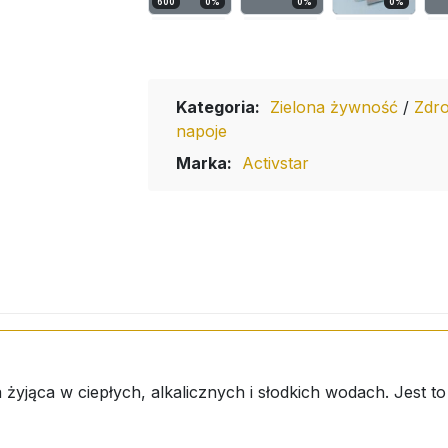
600
0
%
0
%
0
%
Kategoria:
Zielona żywność
/
Zdr
napoje
Marka:
Activstar
żyjąca w ciepłych, alkalicznych i słodkich wodach. Jest to