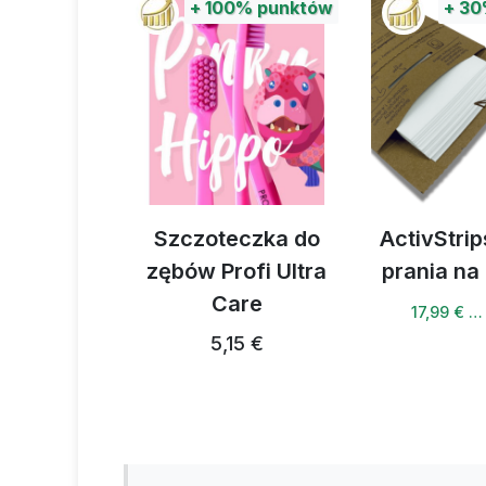
%
punktów
+
100%
punktów
+
30
portowa
Szczoteczka do
ActivStrip
zębów Profi Ultra
prania na
4 €
Care
17,99 € …
5,15 €