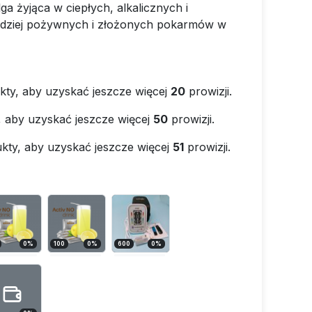
ga żyjąca w ciepłych, alkalicznych i
ardziej pożywnych i złożonych pokarmów w
kty, aby uzyskać jeszcze więcej
20
prowizji.
, aby uzyskać jeszcze więcej
50
prowizji.
kty, aby uzyskać jeszcze więcej
51
prowizji.
0
%
100
0
%
600
0
%