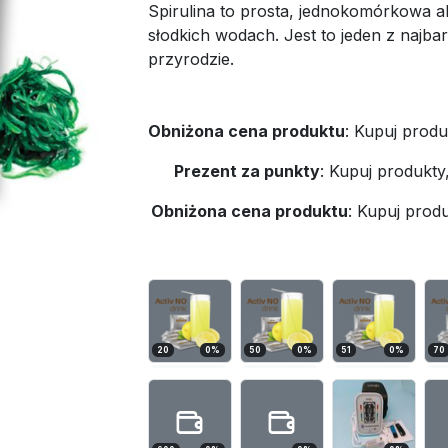
Spirulina to prosta, jednokomórkowa al
słodkich wodach. Jest to jeden z najb
przyrodzie.
Obniżona cena produktu
:
Kupuj produ
Prezent za punkty
:
Kupuj produkty
Obniżona cena produktu
:
Kupuj produ
20
0
%
50
0
%
51
0
%
70