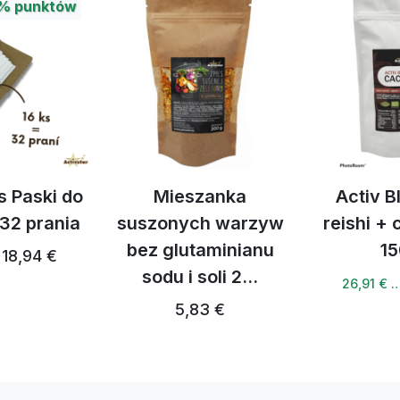
%
punktów
s Paski do
Mieszanka
Activ B
 32 prania
suszonych warzyw
reishi +
bez glutaminianu
15
18,94 €
sodu i soli 2...
26,91 € 
5,83 €