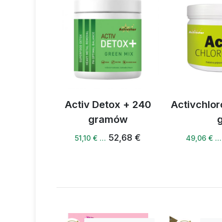
troby 60
Activ Detox + 240
Activchlor
ułek
gramów
38,32 €
52,68 €
51,10 € …
49,06 € …