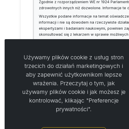
Zgodnie z rozporządzeniem WE nr 1924 Parlamentu
zdrowotnych innych niż dozwolone. Informacje te
Wszystkie podane informacje na temat oświadczeń
informacji i nie są dowodem na rzeczywiste działa
ekspertyzami i badaniami naukowymi, powinien za
skonsultować się z lekarzem w sprawie możliwych
Używamy plików cookie z usług stron
trzecich do działań marketingowych i
aby zapewnić użytkownikom lepsze
Koment
0
wrażenia. Przeczytaj o tym, jak
używamy plików cookie i jak możesz je
Nie 
kontrolować, klikając "Preferencje
prywatności".