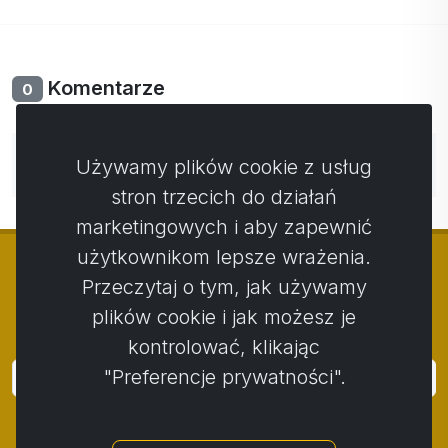
zaprojektowana tak, aby wspierać mięśnie,
zdrowie, energię i ogólną witalność. Jeśli szukasz
produktu, który łączy w sobie jakość, wspaniały
Komentarze
0
smak i maksymalne korzyści dla organizmu,
właśnie go znalazłeś.
Nie ma jeszcze komentarzy. Bądź pierwszy ze swoim
Zamów Activ Protein Shake Vanilla już dziś i
Używamy plików cookie z usług
komentarzem.
poczuj różnicę!
stron trzecich do działań
Zbilansowany posiłek składający się z 30 porcji.
marketingowych i aby zapewnić
użytkownikom lepsze wrażenia.
Przeczytaj o tym, jak używamy
plików cookie i jak możesz je
© Copyright 2014 - 2026
Activstar
kontrolować, klikając
"Preferencje prywatności".
Zaloguj się
Subskrybuj wiadomości i wydarzenia