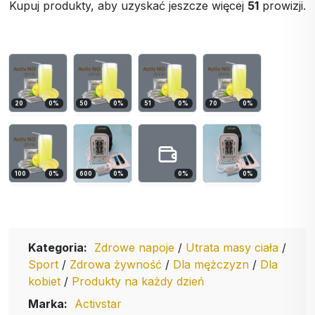
Kupuj produkty, aby uzyskać jeszcze więcej
51
prowizji.
20
0
%
50
0
%
51
0
%
70
0
%
100
0
%
600
0
%
0
%
0
%
Kategoria:
Zdrowe napoje
/
Utrata masy ciała
/
Sport
/
Zdrowa żywność
/
Dla mężczyzn
/
Dla
kobiet
/
Produkty na każdy dzień
Marka:
Activstar