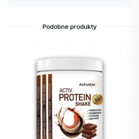
zadowolona.
przeciwdziała
plamom
Jak Activ Protein Shake Vanilla może zmienić
pigmentowym,
Twoje życie?
Podobne produkty
wzmacnia
Dla sportowców.
włosy,
Dla osób aktywnych: Zyskaj energię na cały dzień -
paznokcie i
w pracy, na wycieczce lub podczas ćwiczeń.
skórę.
Dla zdrowia: Wzmocnienie odporności, poprawa
Włókno akacjowe
Błonnik
zdrowia stawów, skóry i trawienia.
akacjowy
Dla wszystkich: Pyszny smak i wartości odżywcze,
EMUGOLD® -
które docenią wszyscy - niezależnie od wieku i
dla zdrowego
stylu życia.
trawienia i
sytości.
Często zadawane pytania (FAQ)
1. Czy ten produkt jest odpowiedni dla wegan?
Stevia rebaudiana
Nie, Activ Protein Shake Vanilla zawiera białko
WPC WHEY PROTEIN 80%
serwatkowe i kolagen, które są pochodzenia
koncentrat serwatki/białka
zwierzęcego. Jeśli szukasz wegańskiej alternatywy,