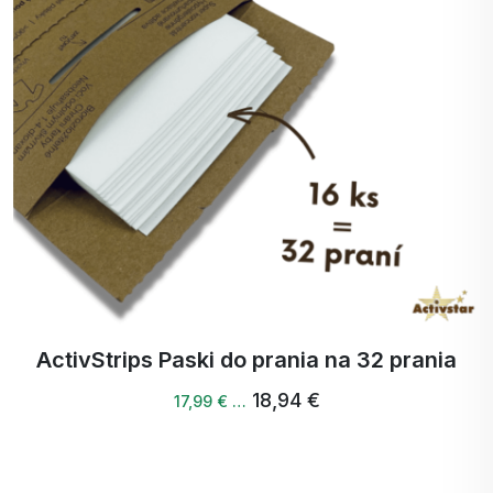
DIGEZYME ® \*, guma guar,
Dla kogo przeznaczony jest Activ Protein Shake
guma ksantanowa,
Vanilla?
LACTOSPORE 6M® PROBIOTICS
Dla każdego, kto szuka wysokiej jakości źródła
Bacillus Coagulans 1205 -
białka.
LactoSpore 6 BLN, substancja
Dla entuzjastów aktywnego stylu życia i
słodząca: STEVIA R60 -
sportowców.
glikozydy stewiolowe, naturalny /
Dla tych, którzy chcą wspierać zdrowie jelit,
naturalny aromat: wanilia
stawów, skóry i włosów.
Dla tych, którzy chcą cieszyć się zdrowym,
szybkim i sycącym posiłkiem w dowolnym miejscu i
czasie.
ActivStrips Paski do prania na 32 prania
Najczęstsze zastrzeżenia? Mamy na nie
18,94 €
17,99 € …
odpowiedzi!
"Nie lubię produktów białkowych".
Z Activ Protein Shake Vanilla Twoja opinia się