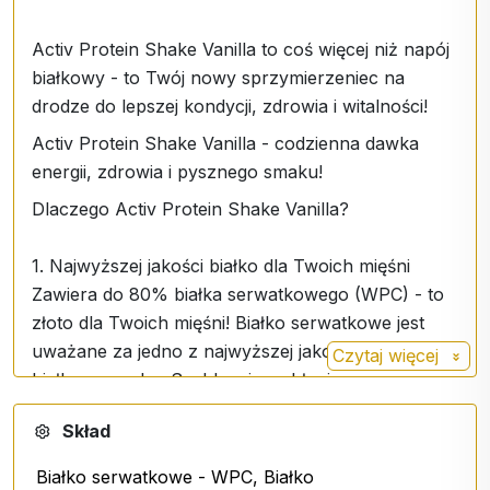
Activ Protein Shake Vanilla to coś więcej niż napój
białkowy - to Twój nowy sprzymierzeniec na
drodze do lepszej kondycji, zdrowia i witalności!
Activ Protein Shake Vanilla - codzienna dawka
energii, zdrowia i pysznego smaku!
Dlaczego Activ Protein Shake Vanilla?
1. Najwyższej jakości białko dla Twoich mięśni
Zawiera do 80% białka serwatkowego (WPC) - to
złoto dla Twoich mięśni! Białko serwatkowe jest
uważane za jedno z najwyższej jakości źródeł
Czytaj więcej
białka na rynku. Szybko się wchłania, wspomaga
regenerację mięśni i jest idealne do treningu
Skład
siłowego lub każdego aktywnego stylu życia.
Ponadto jest uzupełnione białkiem ryżowym,
Białko serwatkowe - WPC, Białko