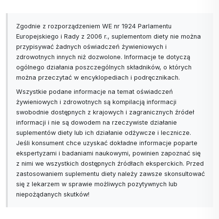
zmieni! Gładki, naturalny smak waniliowy jest
pyszny i zrównoważony - bez sztucznego
Zgodnie z rozporządzeniem WE nr 1924 Parlamentu
chemicznego smaku.
Europejskiego i Rady z 2006 r., suplementom diety nie można
"Mam wrażliwe trawienie."
przypisywać żadnych oświadczeń żywieniowych i
Dodatek błonnika EMUGOLD® i probiotyków
zdrowotnych innych niż dozwolone. Informacje te dotyczą
LACTOSPORE® sprawia, że napój ten jest idealny
ogólnego działania poszczególnych składników, o których
dla zdrowego trawienia bez wzdęć i ciężkości.
można przeczytać w encyklopediach i podręcznikach.
"To drogie."
Wszystkie podane informacje na temat oświadczeń
żywieniowych i zdrowotnych są kompilacją informacji
Jeśli weźmiesz pod uwagę cenę za porcję,
swobodnie dostępnych z krajowych i zagranicznych źródeł
przekonasz się, że Activ Protein Shake Vanilla
informacji i nie są dowodem na rzeczywiste działanie
oferuje wyjątkową wartość - wysokiej jakości
suplementów diety lub ich działanie odżywcze i lecznicze.
składniki, witaminy, minerały i probiotyki w cenie
Jeśli konsument chce uzyskać dokładne informacje poparte
ekspertyzami i badaniami naukowymi, powinien zapoznać się
jednej zdrowej przekąski.
z nimi we wszystkich dostępnych źródłach eksperckich. Przed
zastosowaniem suplementu diety należy zawsze skonsultować
Wnioski
.
się z lekarzem w sprawie możliwych pozytywnych lub
Activ Protein Shake Vanilla to nie tylko kolejny
niepożądanych skutków!
shake białkowy na rynku. To przemyślana
mieszanka najlepszych składników,