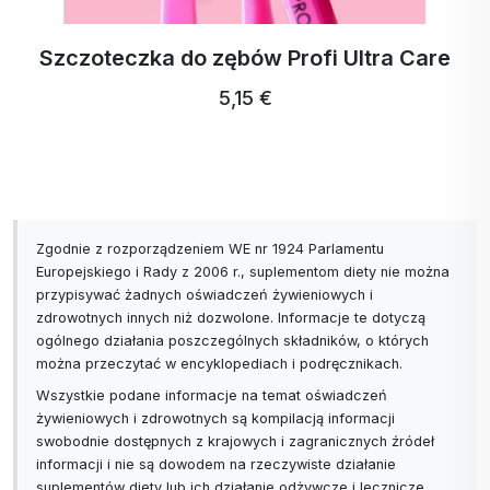
bogaty w kolagen typu I i III i może mieć
korzystny wpływ na skórę i stawy.
Szczoteczka do zębów Profi Ultra Care
Kolagen rybi: Często zawiera kolagen typu
I, który jest ważny dla zdrowia skóry i ma
5,15 €
wysoką biodostępność, co oznacza, że
może być łatwiej wchłaniany przez
organizm.
Kompleksowe wsparcie skóry: Połączenie
różnych typów kolagenu może poprawić
Zgodnie z rozporządzeniem WE nr 1924 Parlamentu
nawilżenie, elastyczność i ogólny wygląd skóry
Europejskiego i Rady z 2006 r., suplementom diety nie można
w większym stopniu niż jedno źródło.
przypisywać żadnych oświadczeń żywieniowych i
Wsparcie stawów i więzadeł: Każdy rodzaj
zdrowotnych innych niż dozwolone. Informacje te dotyczą
kolagenu może przyczynić się do zdrowych
ogólnego działania poszczególnych składników, o których
stawów i więzadeł. Regularne przyjmowanie
można przeczytać w encyklopediach i podręcznikach.
kombinacji kolagenów może poprawić
Wszystkie podane informacje na temat oświadczeń
mobilność i złagodzić ból.
żywieniowych i zdrowotnych są kompilacją informacji
Wiele źródeł i jakość: Korzystanie z wielu
swobodnie dostępnych z krajowych i zagranicznych źródeł
źródeł kolagenu zmniejsza ryzyko
informacji i nie są dowodem na rzeczywiste działanie
zanieczyszczeń lub niedoborów związanych z
suplementów diety lub ich działanie odżywcze i lecznicze.