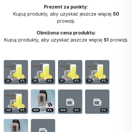
Prezent za punkty
:
Kupuj produkty, aby uzyskać jeszcze więcej
50
prowizji.
Obniżona cena produktu
:
Kupuj produkty, aby uzyskać jeszcze więcej
51
prowizji.
20
0
%
50
0
%
51
0
%
70
0
%
100
0
%
600
0
%
600
0
%
0
%