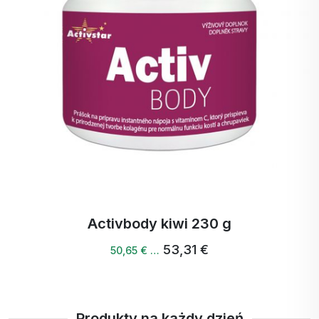
zatrzymać wilgoć w skórze, co jest ważne dla
jej zdrowego wyglądu i funkcjonowania.
Bezpieczeństwo i jakość: Peptan to znana i
szanowana marka, która dba o jakość swoich
produktów, zapewniając, że otrzymujesz
czysty i bezpieczny kolagen bez
niepożądanych domieszek.
Łatwy w użyciu.
Wsparcie metabolizmu: Kolagen może pomóc
poprawić metabolizm i poziom energii, co jest
korzystne dla ogólnej witalności i dobrego
samopoczucia.
Activbody kiwi 230 g
Łączenie różnych rodzajów kolagenu - wołowego,
wieprzowego i rybnego - może zapewnić szereg
53,31 €
50,65 € …
korzyści, ponieważ każdy rodzaj może mieć
określone korzyści i bioaktywne peptydy, które
mogą działać synergistycznie. Oto główne powody,
Produkty na każdy dzień
dla których warto łączyć te trzy rodzaje kolagenu: