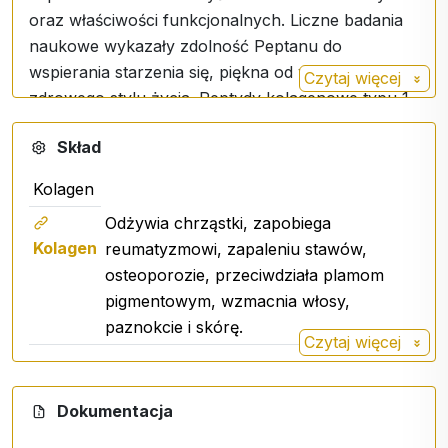
oraz właściwości funkcjonalnych. Liczne badania
naukowe wykazały zdolność Peptanu do
wspierania starzenia się, piękna od wewnątrz i
Czytaj więcej
zdrowego stylu życia. Peptydy kolagenowe typu 1
są całkowicie naturalne i zawierają ponad 97%
Skład
białka w postaci aminokwasów. Hydrolizowane
peptydy kolagenowe umożliwiają łatwe trawienie i
Kolagen
wchłanianie. Poparty badaniami naukowymi,
Odżywia chrząstki, zapobiega
Peptan® jest liderem na rynku peptydów
Kolagen
reumatyzmowi, zapaleniu stawów,
kolagenowych.
osteoporozie, przeciwdziała plamom
pigmentowym, wzmacnia włosy,
Oto zalety hydrolizowanego kolagenu od Peptan:
paznokcie i skórę.
Wysoka biodostępność: Hydrolizowany
Czytaj więcej
kolagen ma mniejsze cząsteczki dzięki
procesowi hydrolizy, co ułatwia jego
Dokumentacja
wchłanianie w organizmie.
Kolagen jest kluczowym składnikiem chrząstki i