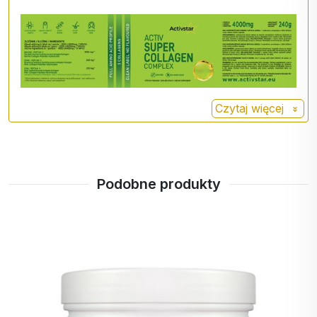
kości. Regularne spożywanie hydrolizowanego
kolagenu może pomóc poprawić ich zdrowie i
elastyczność.
Poprawa kondycji skóry: Kolagen jest ważny
dla utrzymania elastyczności i nawilżenia
skóry. Spożywanie hydrolizowanego kolagenu
Czytaj więcej
może pomóc zredukować zmarszczki i
poprawić ogólny wygląd skóry.
Promowanie wzrostu włosów i paznokci:
Kolagen może przyczyniać się do siły i wzrostu
włosów i paznokci, co jest często poszukiwaną
Podobne produkty
korzyścią dla wielu osób.
Poprawa trawienia: Niektóre badania sugerują,
że kolagen może wspierać zdrowie jelit i
poprawiać trawienie.
Regeneracja mięśni: Peptydy kolagenowe
mogą wspomagać regenerację mięśni po
wysiłku fizycznym i budować masę mięśniową.
Zwiększenie nawilżenia skóry: kolagen pomaga