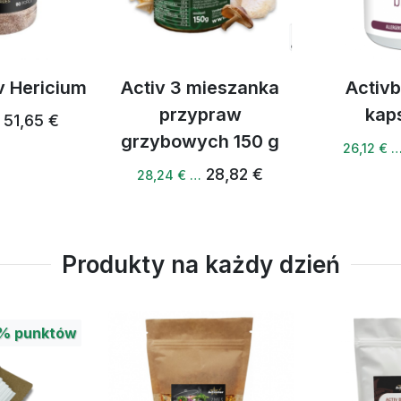
ricium
Activ 3 mieszanka
Activbrai
przypraw
kapsuł
65 €
grzybowych 150 g
26,
26,12 € …
28,82 €
28,24 € …
Produkty na każdy dzień
%
punktów