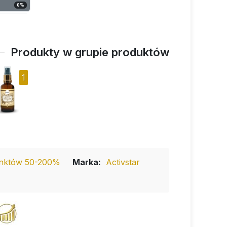
0
%
Produkty w grupie produktów
1
nktów 50-200%
Marka:
Activstar