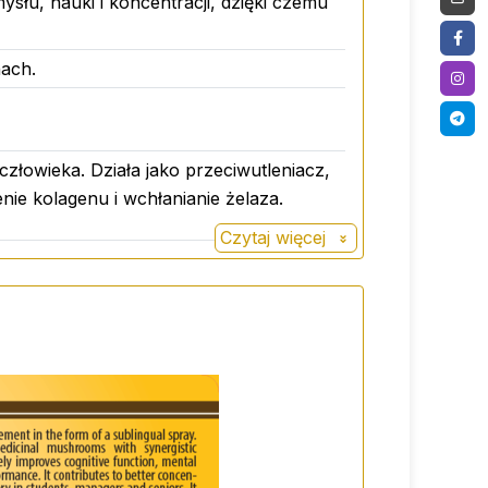
słu, nauki i koncentracji, dzięki czemu
nach.
łowieka. Działa jako przeciwutleniacz,
ie kolagenu i wchłanianie żelaza.
Czytaj więcej