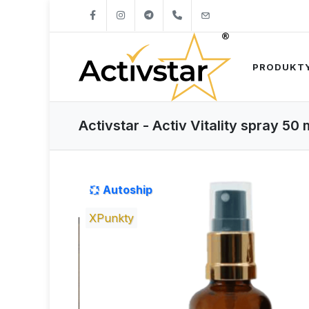
+421904262747
info@activstar.eu
PRODUKT
Activstar - Activ Vitality spray 50
Autoship
XPunkty