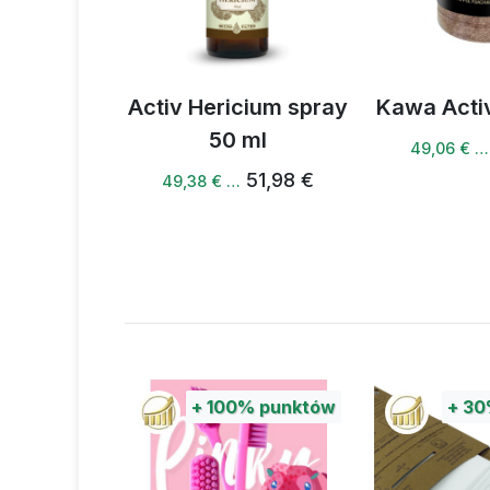
a +
Activ Hericium spray
Kawa Activ He
50 ml
51,
49,06 € …
4 €
51,98 €
49,38 € …
%
punktów
+
100%
punktów
+
30