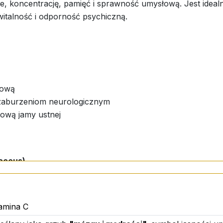
 koncentrację, pamięć i sprawność umysłową. Jest idealny
witalność i odporność psychiczną.
łową
 zaburzeniom neurologicznym
zową jamy ustnej
naceus)
tamina C
sorbinian potasu