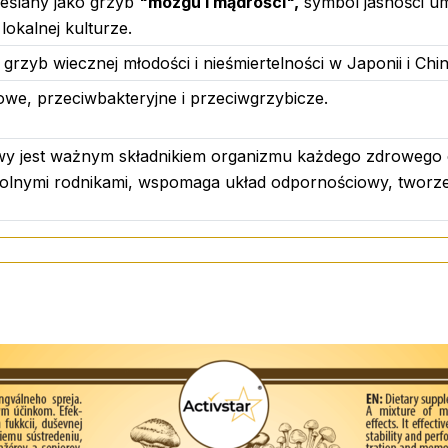
kreślany jako grzyb
"mózgu i mądrości",
symbol jasności umy
 Odpowiedni dla wegan.
lokalnej kulturze.
 grzyb wiecznej młodości i nieśmiertelności w Japonii i Chi
we, przeciwbakteryjne i przeciwgrzybicze.
ziennie.
y jest ważnym składnikiem organizmu każdego zdrowego cz
olnymi rodnikami, wspomaga układ odpornościowy, tworzen
nnej.
3 lat.
m dla dzieci.
ejscu w temperaturze poniżej 25°C.