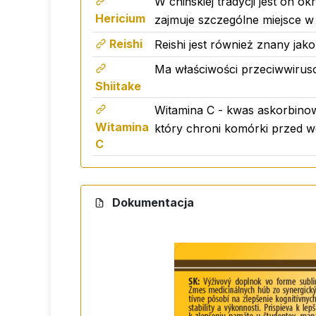
W chińskiej tradycji jest on o
Nie zawiera GMO, sacharozy ani laktozy.
Hericium
zajmuje szczególne miejsce w 
Reishi
Reishi jest również znany jako
Dawkowanie
Ma właściwości przeciwwiruso
2-3 wstrzyknięcia do jamy ustnej 3 razy d
Shiitake
Witamina C - kwas askorbinow
Ostrzeżenie
Witamina
który chroni komórki przed w
Nie przekraczać zalecanej dawki dzie
C
Nie zastępuje zróżnicowanej diety.
Nie stosować u dzieci w wieku poniżej 
Przechowywać w miejscu niedostępny
Dokumentacja
Przechowywać w suchym i ciemnym mi
Opakowanie
50 ml