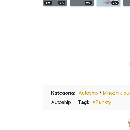
600
0
%
0
%
0
%
Kategoria:
Autoship
/
Mnożnik pu
Autoship
Tagi:
XPunkty