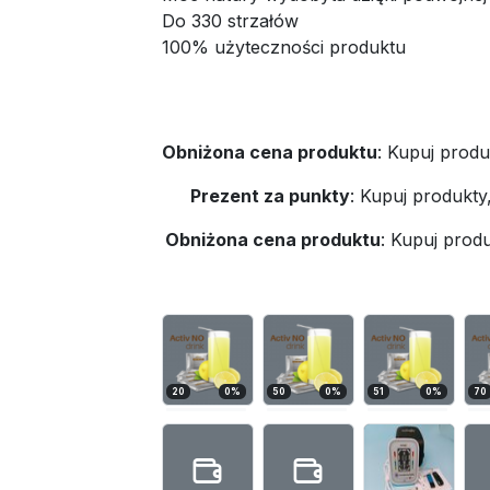
Do 330 strzałów
100% użyteczności produktu
Obniżona cena produktu
:
Kupuj produ
Prezent za punkty
:
Kupuj produkty
Obniżona cena produktu
:
Kupuj produ
20
0
%
50
0
%
51
0
%
70