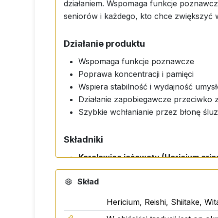
działaniem. Wspomaga funkcje poznawcze,
seniorów i każdego, kto chce zwiększyć 
Działanie produktu
Wspomaga funkcje poznawcze
Poprawa koncentracji i pamięci
Wspiera stabilność i wydajność umys
Działanie zapobiegawcze przeciwko
Szybkie wchłanianie przez błonę ślu
Składniki
Koralowiec jeżowaty (Hericium eri
Reishi (Ganoderma lucidum)
Skład
Shiitake (Lentinula edodes)
Witamina C (kwas askorbinowy)
Hericium, Reishi, Shiitake, Wi
Glicerol, etanol, woda oczyszczona, 