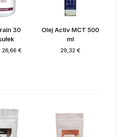
n 30
Olej Activ MCT 500
Activ Om
ek
ml
Vega
66 €
29,32 €
56
54,38 € …