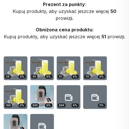
Prezent za punkty
:
Kupuj produkty, aby uzyskać jeszcze więcej
50
prowizji.
Obniżona cena produktu
:
Kupuj produkty, aby uzyskać jeszcze więcej
51
prowizji.
20
0
%
50
0
%
51
0
%
70
0
%
100
0
%
600
0
%
600
0
%
0
%