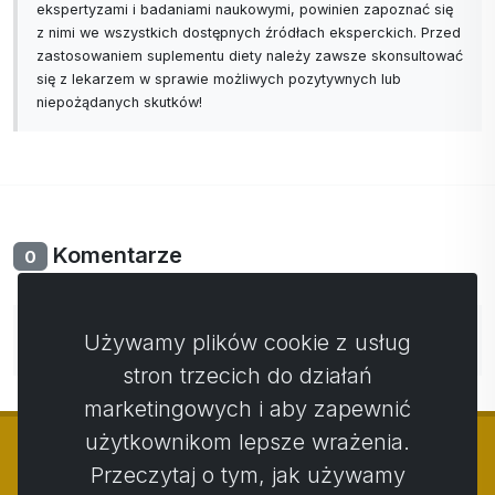
ekspertyzami i badaniami naukowymi, powinien zapoznać się
z nimi we wszystkich dostępnych źródłach eksperckich. Przed
zastosowaniem suplementu diety należy zawsze skonsultować
się z lekarzem w sprawie możliwych pozytywnych lub
niepożądanych skutków!
Komentarze
0
Nie ma jeszcze komentarzy. Bądź pierwszy ze swoim
Używamy plików cookie z usług
komentarzem.
stron trzecich do działań
marketingowych i aby zapewnić
użytkownikom lepsze wrażenia.
Przeczytaj o tym, jak używamy