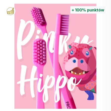
przeciwzapalnie,
Stosowanie:
Nanieść spray bezpośrednio na
regenerująco i
+
100%
punktów
dotknięty obszar.
ochronnie.
Częstotliwość.
Gáfor
Kamfora stymuluje
zakończenia nerwowe
Środki ostrożności:
wrażliwe na zimno i
Nie przekraczać zalecanej dziennej dawki.
ciepło, dzięki czemu
Produkt nie jest przeznaczony dla dzieci
działa chłodząco, gdy jest
poniżej 3 roku życia.
stosowana delikatnie i
Przechowywać w miejscu niedostępnym dla
rozgrzewająco, gdy jest
małych dzieci, w suchym i ciemnym miejscu, w
stosowana przez dłuższy
temperaturze poniżej 25°C.
i silniejszy okres czasu.
Mentol
Mentol jest stosowany w
wielu produktach i z
wielu powodów.
Pantenol
Pantenol łatwo przenika
przez skórę, gdzie