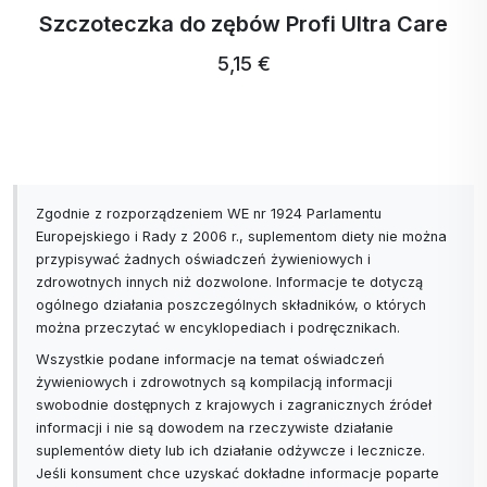
Szczoteczka do zębów Profi Ultra Care
szybko utlenia się do
kwasu pantotenowego.
5,15 €
MSM -
Może pomóc w
metylosulfonylometan
odbudowie przewodu
pokarmowego i
zmniejszyć stan zapalny
w reakcjach alergicznych
Zgodnie z rozporządzeniem WE nr 1924 Parlamentu
na niektóre pokarmy.
Europejskiego i Rady z 2006 r., suplementom diety nie można
przypisywać żadnych oświadczeń żywieniowych i
zdrowotnych innych niż dozwolone. Informacje te dotyczą
ogólnego działania poszczególnych składników, o których
można przeczytać w encyklopediach i podręcznikach.
Wszystkie podane informacje na temat oświadczeń
żywieniowych i zdrowotnych są kompilacją informacji
swobodnie dostępnych z krajowych i zagranicznych źródeł
informacji i nie są dowodem na rzeczywiste działanie
suplementów diety lub ich działanie odżywcze i lecznicze.
Jeśli konsument chce uzyskać dokładne informacje poparte