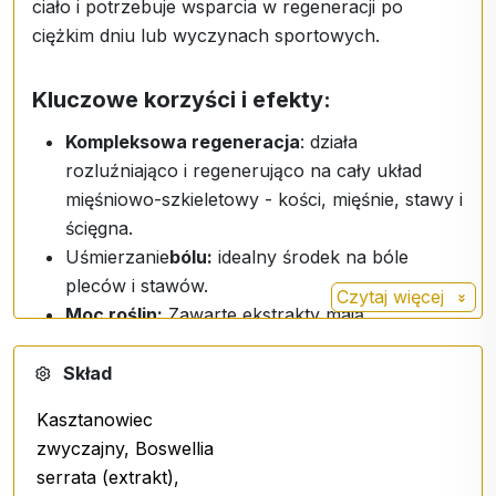
ciało i potrzebuje wsparcia w regeneracji po
ciężkim dniu lub wyczynach sportowych.
Kluczowe korzyści i efekty:
Kompleksowa regeneracja
: działa
rozluźniająco i regenerująco na cały układ
mięśniowo-szkieletowy - kości, mięśnie, stawy i
ścięgna.
Uśmierzanie
bólu:
idealny środek na bóle
pleców i stawów.
Czytaj więcej
Moc roślin:
Zawarte ekstrakty mają
właściwości przeciwzapalne, antybakteryjne i
antyalergiczne.
Skład
Natychmiastowe wchłanianie.
Kasztanowiec
zwyczajny, Boswellia
Formuła premium:
serrata (extrakt),