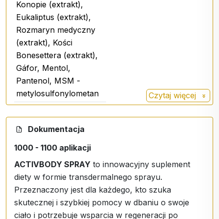
Konopie (extrakt),
Spray wykorzystuje moc naturalnych ekstraktów i
Eukaliptus (extrakt),
zaawansowanych składników:
Rozmaryn medyczny
Kasztanowiec zwyczajny i ostropest
(extrakt), Kości
plamisty:
tradycyjne zioła wspomagające układ
Bonesettera (extrakt),
mięśniowo-szkieletowy.
Gáfor, Mentol,
Konopie techniczne i kadzidłowiec
Pantenol, MSM -
(Boswellia):
cenione za korzystne właściwości
metylosulfonylometan
Czytaj więcej
regeneracyjne.
Kasztanowiec
Kasztanowiec
Naturalne olejki eteryczne (eukaliptusowy i
zwyczajny
zwyczajny
rozmarynowy):
Zapewniają odświeżenie i
(Aesculus
Dokumentacja
rewitalizację.
): jest znany
hippokastanum
1000 - 1100 aplikacji
MSM (metylosulfonylometan), kamfora i
jako środek tonizujący
mentol:
składniki zapewniające głęboki
naczynia krwionośne i
ACTIVBODY SPRAY
to innowacyjny suplement
komfort i uczucie odprężenia.
przeciwzapalny.
diety w formie transdermalnego sprayu.
Pantenol.
Przeznaczony jest dla każdego, kto szuka
Boswellia serrata
Kadzidłowiec
(Boswellia
skutecznej i szybkiej pomocy w dbaniu o swoje
): cenna pachnąca
serrata
Stosowanie i dawkowanie:
ciało i potrzebuje wsparcia w regeneracji po
żywica, kadzidłowiec jest