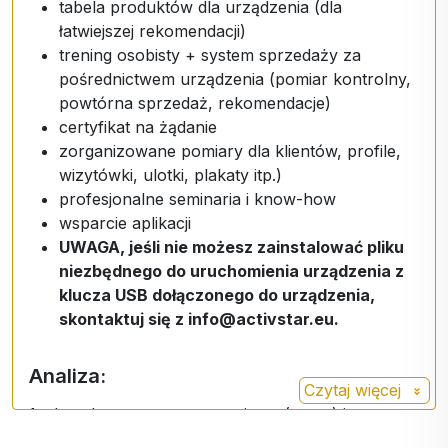
tabela produktów dla urządzenia (dla
łatwiejszej rekomendacji)
trening osobisty + system sprzedaży za
pośrednictwem urządzenia (pomiar kontrolny,
powtórna sprzedaż, rekomendacje)
certyfikat na żądanie
zorganizowane pomiary dla klientów, profile,
wizytówki, ulotki, plakaty itp.)
profesjonalne seminaria i know-how
wsparcie aplikacji
UWAGA, jeśli nie możesz zainstalować pliku
niezbędnego do uruchomienia urządzenia z
klucza USB dołączonego do urządzenia,
skontaktuj się z info@activstar.eu.
Analiza:
Czytaj więcej
1. choroby sercowo-naczyniowe (serca) i
mózgowo-naczyniowe (mózgu): 15 analiz