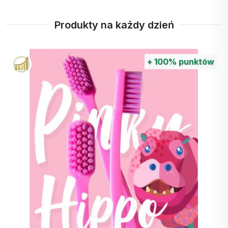
2. funkcje przewodu pokarmowego (żołądka): 5
analiz
Produkty na każdy dzień
3. funkcja wątroby: 5 analiz
4. funkcja pęcherzyka żółciowego: 5 analiz
+
100%
punktów
5. funkcja trzustki: 3 analizy
6. funkcja nerek: 4 analizy
7. funkcja płuc: 4 analizy
8. Nerw mózgowy: 5 analiz
9. Choroba kości: 4 analizy
10. Gęstość mineralna kości: 5 analiz
11. Reumatoidalna choroba kości: 5 analiz
12. Poziom cukru we krwi - cukrzyca: 3 analizy
13. Podstawowa jakość fizyczna: 5 analiz
14. Toksyna ludzka: 4 analizy
15. Pierwiastki śladowe: 19 analiz
16. Prostata: 3 analizy
17. Funkcje seksualne u mężczyzn: 3 analizy