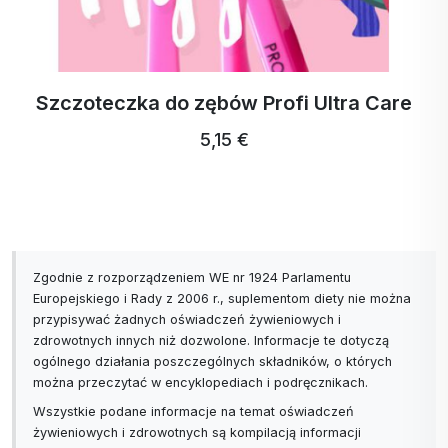
18. Skóra: 10 analiz
19. układ hormonalny: 7 analiz
20. układ odpornościowy: 9 analiz
21. Aminokwasy: 10 analiz
Szczoteczka do zębów Profi Ultra Care
22. metale ciężkie: 7 analiz
5,15 €
23. Alergia: 13 analiz
24. oko: 8 analiz
25. koenzymy: 6 analiz
26. witaminy: 10 analiz
27. wskaźnik wzrostu kości: 5 analiz
28) Ginekologia: 9 analiz
Zgodnie z rozporządzeniem WE nr 1924 Parlamentu
29) Piersi: 5 analiz
Europejskiego i Rady z 2006 r., suplementom diety nie można
przypisywać żadnych oświadczeń żywieniowych i
30. Pierwiastki ludzkie: 6 kompleksowych raportów
zdrowotnych innych niż dozwolone. Informacje te dotyczą
31. otyłość: 5 analiz
ogólnego działania poszczególnych składników, o których
32. Kolagen: 14 analiz
można przeczytać w encyklopediach i podręcznikach.
33. Kanały i zabezpieczenia (południki): 16 analiz
Wszystkie podane informacje na temat oświadczeń
34. Puls serca i mózgu: 9 analiz
żywieniowych i zdrowotnych są kompilacją informacji