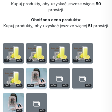
Kupuj produkty, aby uzyskać jeszcze więcej
50
prowizji.
Obniżona cena produktu
:
Kupuj produkty, aby uzyskać jeszcze więcej
51
prowizji.
20
0
%
50
0
%
51
0
%
70
0
%
100
0
%
600
0
%
600
0
%
0
%
0
%
0
%