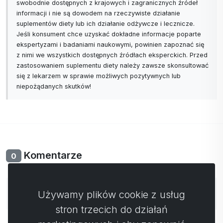
35. Lipidy krwi: 7 analiz
swobodnie dostępnych z krajowych i zagranicznych źródeł
informacji i nie są dowodem na rzeczywiste działanie
36. Plemniki i nasienie: 4 analizy
suplementów diety lub ich działanie odżywcze i lecznicze.
37. Cykl menstruacyjny: 4 analizy
Jeśli konsument chce uzyskać dokładne informacje poparte
38. Raport złożony - podsumowanie problemów
ekspertyzami i badaniami naukowymi, powinien zapoznać się
zdrowotnych
z nimi we wszystkich dostępnych źródłach eksperckich. Przed
zastosowaniem suplementu diety należy zawsze skonsultować
39. Nowe oprogramowanie + więcej wyników (np.
się z lekarzem w sprawie możliwych pozytywnych lub
ADHD u dzieci i inne)
niepożądanych skutków!
40 W dowolnym języku
Komentarze
0
Nie ma jeszcze komentarzy. Bądź pierwszy ze swoim
Używamy plików cookie z usług
komentarzem.
stron trzecich do działań