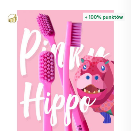
zdrowszego i smaczniejszego gotowania. Zamów ją
już dziś i przekonaj się o jej zaletach!
+
100%
punktów
5 głównych zalet Celtic Fine Salt:
100% naturalna i nierafinowana
- zachowuje
cenne minerały i pierwiastki śladowe
Zdrowsza alternatywa dla
zwykłej soli
kuchennej
dzięki niższej zawartości chlorku
sodu
Delikatna konsystencja
- idealna do
przyprawiania potraw podczas gotowania i
spożywania posiłków
Wszechstronność
- nadaje się do wszystkich
rodzajów potraw
Oryginalny wygląd
- dzięki swojemu szaremu
kolorowi będzie niepowtarzalnym dodatkiem
na Twoim stole.