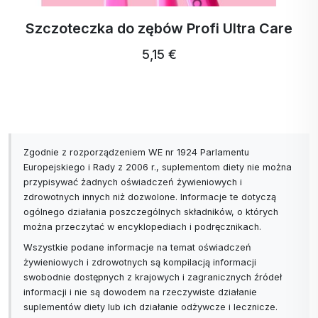
Składniki:
100% sucha sól morska (Celtic Sea Salt France)
Szczoteczka do zębów Profi Ultra Care
Przechowywanie:
przechowywać w suchym
miejscu, nie wystawiać na bezpośrednie działanie
5,15 €
promieni słonecznych, mrozu i wilgoci.
Kraj pochodzenia.
Zgodnie z rozporządzeniem WE nr 1924 Parlamentu
Europejskiego i Rady z 2006 r., suplementom diety nie można
przypisywać żadnych oświadczeń żywieniowych i
zdrowotnych innych niż dozwolone. Informacje te dotyczą
ogólnego działania poszczególnych składników, o których
można przeczytać w encyklopediach i podręcznikach.
Wszystkie podane informacje na temat oświadczeń
żywieniowych i zdrowotnych są kompilacją informacji
swobodnie dostępnych z krajowych i zagranicznych źródeł
informacji i nie są dowodem na rzeczywiste działanie
suplementów diety lub ich działanie odżywcze i lecznicze.