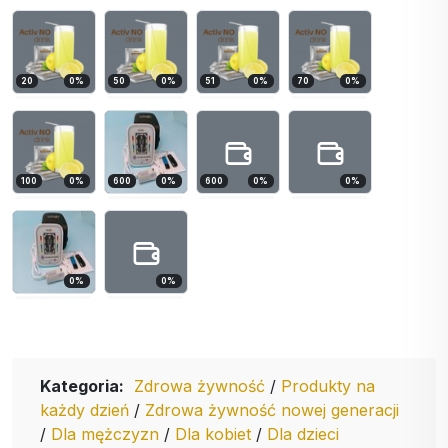
20
0
%
50
0
%
51
0
%
70
0
%
100
0
%
600
0
%
600
0
%
0
%
0
%
0
%
Kategoria:
Zdrowa żywność
/
Produkty na
każdy dzień
/
Zdrowa żywność nowej generacji
/
Dla mężczyzn
/
Dla kobiet
/
Dla dzieci