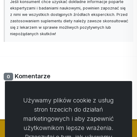
Jeśli konsument chce uzyskać dokładne informacje poparte
ekspertyzami i badaniami naukowymi, powinien zapoznać się
z nimi we wszystkich dostępnych źródłach eksperckich. Przed
zastosowaniem suplementu diety należy zawsze skonsultować
się z lekarzem w sprawie możliwych pozytywnych lub
niepożądanych skutków!
Komentarze
0
Nie ma jeszcze komentarzy. Bądź pierwszy ze swoim
Używamy plików cookie z usług
komentarzem.
stron trzecich do działań
marketingowych i aby zapewnić
użytkownikom lepsze wrażenia.