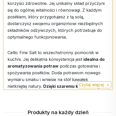
korzyści zdrowotne. Jej unikalny skład przyczyni
się do ogólnej witalności i równowagi. Z każdym
posiłkiem, który przygotujesz z tą solą,
dostarczysz swojemu organizmowi niezbędnych
składników odżywczych, których potrzebuje do
optymalnego funkcjonowania.
Celtic Fine Salt to wszechstronny pomocnik w
kuchni. Jej delikatna konsystencja jest
idealna do
aromatyzowania potraw
podczas gotowania i
spożywania posiłków. Doda potrawom nowego
wymiaru smaku i wniesie na stół kawałek
Czytaj więcej
nietkniętej natury.
Dzięki szaremu kolorowi będzie
również estetycznym dodatkiem, który
przyciągnie wzrok gości.
Podaruj sobie i swoim bliskim to, co najlepsze -
Produkty na każdy dzień
wybierz Celtic Fine Salt i wkrocz na ścieżkę