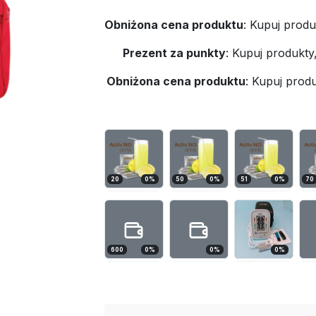
Obniżona cena produktu
:
Kupuj produ
Prezent za punkty
:
Kupuj produkty
Obniżona cena produktu
:
Kupuj produ
20
0
%
50
0
%
51
0
%
70
600
0
%
0
%
0
%