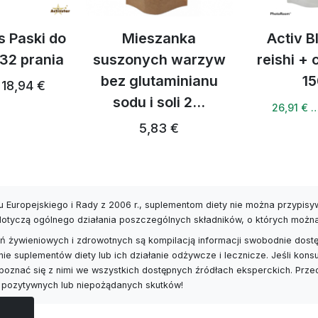
s Paski do
Mieszanka
Activ B
 32 prania
suszonych warzyw
reishi +
bez glutaminianu
15
18,94 €
sodu i soli 2...
26,91 € 
5,83 €
 Europejskiego i Rady z 2006 r., suplementom diety nie można przypis
 dotyczą ogólnego działania poszczególnych składników, o których możn
 żywieniowych i zdrowotnych są kompilacją informacji swobodnie dostę
nie suplementów diety lub ich działanie odżywcze i lecznicze. Jeśli ko
poznać się z nimi we wszystkich dostępnych źródłach eksperckich. Prz
 pozytywnych lub niepożądanych skutków!