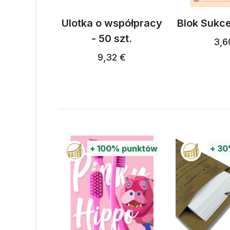
imcoffee
Ulotka o współpracy
Blok Sukc
zt.
- 50 szt.
3,6
 €
9,32 €
%
punktów
+
100%
punktów
+
30