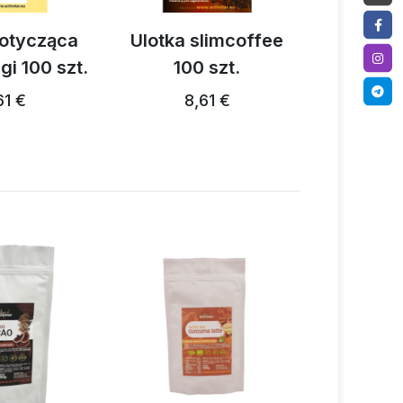
dotycząca
Ulotka slimcoffee
Ulotka o
gi 100 szt.
100 szt.
- 5
61 €
8,61 €
9