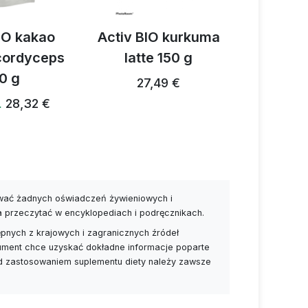
IO kakao
Activ BIO kurkuma
Activ 3
 cordyceps
latte 150 g
prz
0 g
grzybow
27,49 €
28,32 €
…
28,24 €
ywać żadnych oświadczeń żywieniowych i
a przeczytać w encyklopediach i podręcznikach.
pnych z krajowych i zagranicznych źródeł
nsument chce uzyskać dokładne informacje poparte
ed zastosowaniem suplementu diety należy zawsze