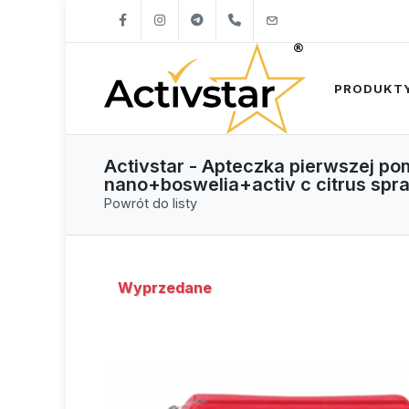
+421904262747
info@activstar.eu
PRODUKT
Activstar - Apteczka pierwszej p
nano+boswelia+activ c citrus spra
Powrót do listy
Wyprzedane