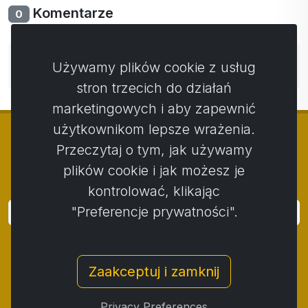
Komentarze
0
Nie ma jeszcze komentarzy. Bądź pierwszy ze swoim
Używamy plików cookie z usług
komentarzem.
stron trzecich do działań
marketingowych i aby zapewnić
użytkownikom lepsze wrażenia.
Przeczytaj o tym, jak używamy
plików cookie i jak możesz je
© Copyright 2014 - 2026
Activstar
kontrolować, klikając
"Preferencje prywatności".
Zaloguj się
Subskrybuj wiadomości i wydarzenia
Zaakceptuj i zamknij
Kontakt
/
Zasady i warunki
/
Polityka prywatności
/
Procedura składania skarg
/
Protokół reklamacji
/
Privacy Preferences
Odstąpienie od umowy
/
Cookies