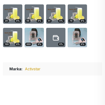
20
0
%
50
0
%
51
0
%
70
0
%
100
0
%
600
0
%
0
%
0
%
Marka:
Activstar