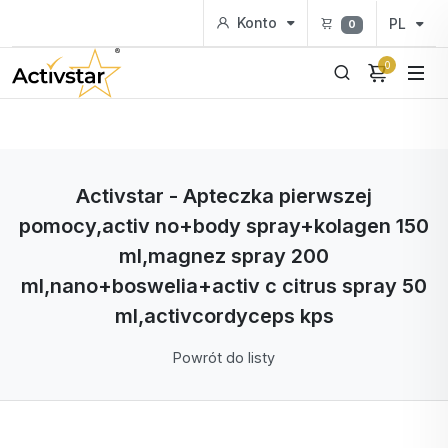
Konto
PL
0
0
Activstar - Apteczka pierwszej
pomocy,activ no+body spray+kolagen 150
ml,magnez spray 200
ml,nano+boswelia+activ c citrus spray 50
ml,activcordyceps kps
Powrót do listy