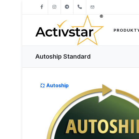
+421904262747
info@activstar.eu
PRODUKT
Autoship Standard
Autoship