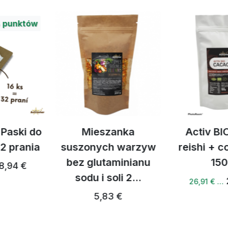
zanka
Activ BIO kakao
Activ BI
h warzyw
reishi + cordyceps
latte
aminianu
150 g
27,
oli 2...
28,32 €
26,91 € …
3 €