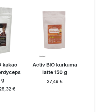
O kurkuma
Activ 3 mieszanka
Activ
 150 g
przypraw
V
grzybowych 150 g
49 €
54,38 €
28,82 €
28,24 € …