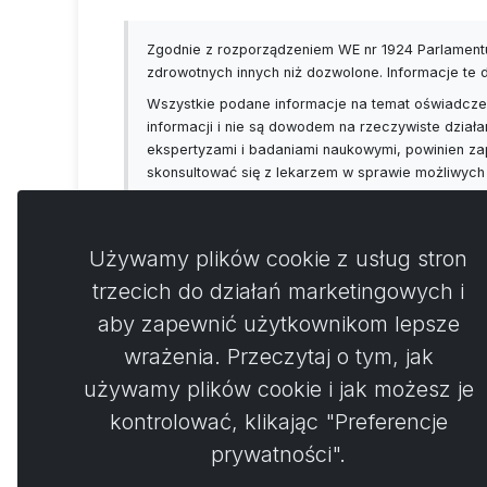
Zgodnie z rozporządzeniem WE nr 1924 Parlamentu
zdrowotnych innych niż dozwolone. Informacje te
Wszystkie podane informacje na temat oświadczeń
informacji i nie są dowodem na rzeczywiste działa
ekspertyzami i badaniami naukowymi, powinien za
skonsultować się z lekarzem w sprawie możliwych
Używamy plików cookie z usług stron
trzecich do działań marketingowych i
aby zapewnić użytkownikom lepsze
Koment
0
wrażenia. Przeczytaj o tym, jak
używamy plików cookie i jak możesz je
Nie 
kontrolować, klikając "Preferencje
prywatności".