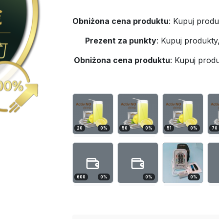
Obniżona cena produktu
:
Kupuj produ
Prezent za punkty
:
Kupuj produkty
Obniżona cena produktu
:
Kupuj produ
20
0
%
50
0
%
51
0
%
70
600
0
%
0
%
0
%