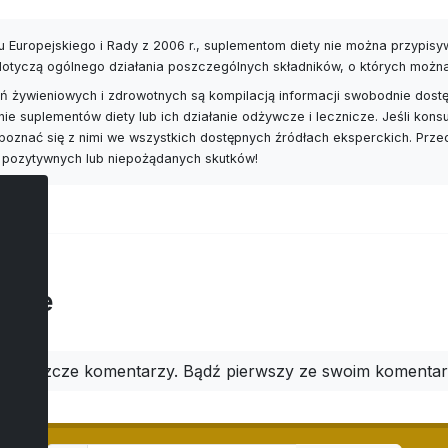
 Europejskiego i Rady z 2006 r., suplementom diety nie można przypis
 dotyczą ogólnego działania poszczególnych składników, o których możn
 żywieniowych i zdrowotnych są kompilacją informacji swobodnie dostę
nie suplementów diety lub ich działanie odżywcze i lecznicze. Jeśli ko
poznać się z nimi we wszystkich dostępnych źródłach eksperckich. Prz
 pozytywnych lub niepożądanych skutków!
arze
ma jeszcze komentarzy. Bądź pierwszy ze swoim komenta