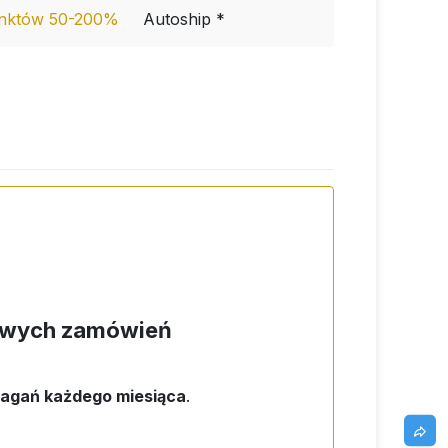
nktów 50-200%
Autoship *
dowych zamówień
agań każdego miesiąca
.