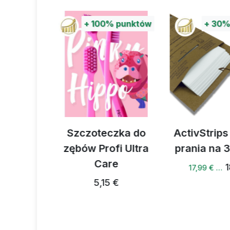
%
punktów
+
30%
punktów
czka do
ActivStrips Paski do
Mies
fi Ultra
prania na 32 prania
suszonyc
re
bez glut
18,94 €
17,99 € …
sodu i s
 €
5,8