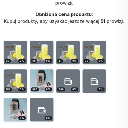
prowizji.
Obniżona cena produktu
:
Kupuj produkty, aby uzyskać jeszcze więcej
51
prowizji.
20
0
%
50
0
%
51
0
%
70
0
%
100
0
%
600
0
%
600
0
%
0
%
0
%
0
%