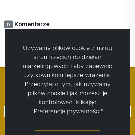
Komentarze
0
Nie ma jeszcze komentarzy. Bądź pierwszy ze swoim
Używamy plików cookie z usług
komentarzem.
stron trzecich do działań
marketingowych i aby zapewnić
użytkownikom lepsze wrażenia.
Przeczytaj o tym, jak używamy
plików cookie i jak możesz je
© Copyright 2014 - 2026
Activstar
kontrolować, klikając
"Preferencje prywatności".
Zaloguj się
Subskrybuj wiadomości i wydarzenia