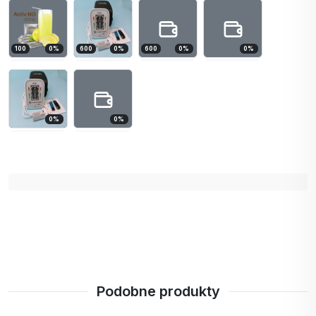
100
0
%
600
0
%
600
0
%
0
%
0
%
0
%
Podobne produkty