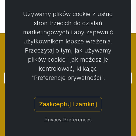
Nie ma jeszcze komentarzy. Bądź pierwszy ze swoim
Używamy plików cookie z usług
komentarzem.
stron trzecich do działań
marketingowych i aby zapewnić
użytkownikom lepsze wrażenia.
Przeczytaj o tym, jak używamy
plików cookie i jak możesz je
© Copyright 2014 - 2026
Activstar
kontrolować, klikając
"Preferencje prywatności".
Zaloguj się
Subskrybuj wiadomości i wydarzenia
Zaakceptuj i zamknij
Kontakt
/
Zasady i warunki
/
Polityka prywatności
/
Procedura składania skarg
/
Protokół reklamacji
/
Privacy Preferences
Odstąpienie od umowy
/
Cookies