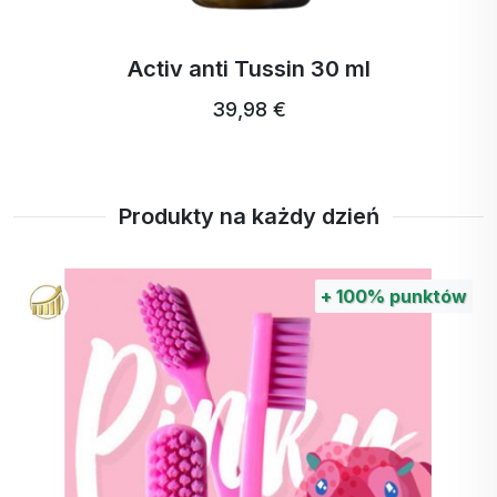
Podstawa
Czarny bez (Sambucus nigra) -
czarna
ekstrakt z kwiatu jest stosowany
Activ Mucol 30 ml
w celu poprawy kondycji w
chorobach gorączkowych i tzw.
38,32 €
chorobach przeziębieniowych.
Produkty na każdy dzień
+
30%
punktów