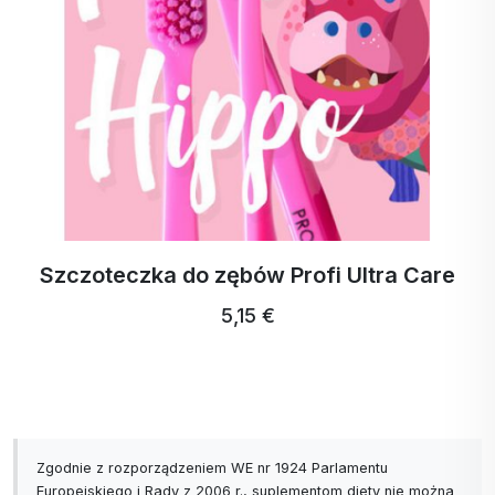
ActivStrips Paski do prania na 32 prania
18,94 €
17,99 € …
Zgodnie z rozporządzeniem WE nr 1924 Parlamentu
Europejskiego i Rady z 2006 r., suplementom diety nie można