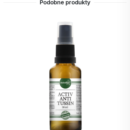
Podobne produkty
odkrztuszanie i zmniejsza
podrażnienie kaszlu. Zawarte
substancje działają w suchych
Wyprzedane
stanach zapalnych górnych
dróg oddechowych, zmniejszają
podrażnienie kaszlu.
Łyk
Tymianek pospolity (Thymus
tymianku
vulgaris) ma działanie
przeciwbakteryjne dzięki olejkom
eterycznym
Tymol i karwakrol Jest dobry do
tłumienia przeziębień, kaszlu,
bólu gardła i infekcji w jamie
ustnej. Jest doskonałym
środkiem dezynfekującym płuca
i drogi oddechowe.