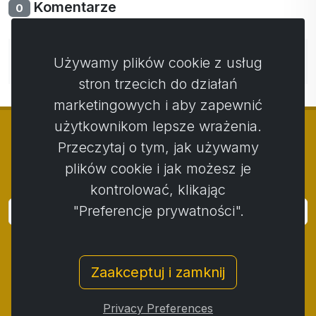
Komentarze
0
Nie ma jeszcze komentarzy. Bądź pierwszy ze swoim
Używamy plików cookie z usług
komentarzem.
stron trzecich do działań
marketingowych i aby zapewnić
użytkownikom lepsze wrażenia.
Przeczytaj o tym, jak używamy
plików cookie i jak możesz je
© Copyright 2014 - 2026
Activstar
kontrolować, klikając
"Preferencje prywatności".
Zaloguj się
Subskrybuj wiadomości i wydarzenia
Zaakceptuj i zamknij
Kontakt
/
Zasady i warunki
/
Polityka prywatności
/
Procedura składania skarg
/
Protokół reklamacji
/
Privacy Preferences
Odstąpienie od umowy
/
Cookies