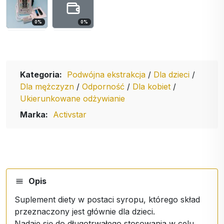
0
%
0
%
Kategoria:
Podwójna ekstrakcja
/
Dla dzieci
/
Dla mężczyzn
/
Odporność
/
Dla kobiet
/
Ukierunkowane odżywianie
Marka:
Activstar
Opis
Suplement diety w postaci syropu, którego skład
przeznaczony jest głównie dla dzieci.
Nadaje się do długotrwałego stosowania w celu