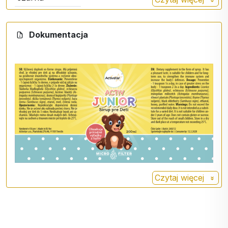
Trawa
Korzeń lukrecji gładkiej jest
gładka
często stosowany jako składnik
Dokumentacja
mieszanek i herbat na kaszel.
Echinacea
Echinacea purpurea
(Echinacea
purpurea
purpurea) - ekstrakt z korzenia
zawiera głównie
polisacharydy, glikoproteiny,
alkaminy, olejki eteryczne i
flawonoidy.
Krzewiasta
Kozieradka pospolita (Astragalus
trawa
membranaceus) jest tradycyjnie
kozłkowa
stosowana w celu wzmocnienia
Czytaj więcej
układu odpornościowego.
Pięciornik
Babka
lancetowata. Działa
lancetowaty
przeciwzapalnie,
przeciwbakteryjnie, ułatwia