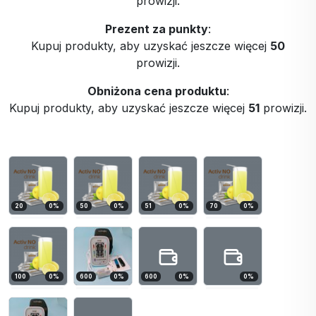
prowizji.
Prezent za punkty
:
Kupuj produkty, aby uzyskać jeszcze więcej
50
prowizji.
Obniżona cena produktu
:
Kupuj produkty, aby uzyskać jeszcze więcej
51
prowizji.
20
0
%
50
0
%
51
0
%
70
0
%
100
0
%
600
0
%
600
0
%
0
%