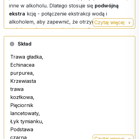
inne w alkoholu. Dlatego stosuje się
podwójną
ekstra
kcję - połączenie ekstrakcji wodą i
alkoholem, aby zapewnić, że otrzymujemy
Czytaj więcej
maksimum korzystnych substancji.
Po otwarciu
przechowywać w lodówce i spożyć
Skład
w ciągu miesiąca.
Trawa gładka,
Echinacea
purpurea,
Krzewiasta
trawa
kozłkowa,
Pięciornik
lancetowaty,
Łyk tymianku,
Podstawa
czarna
Czytaj więcej