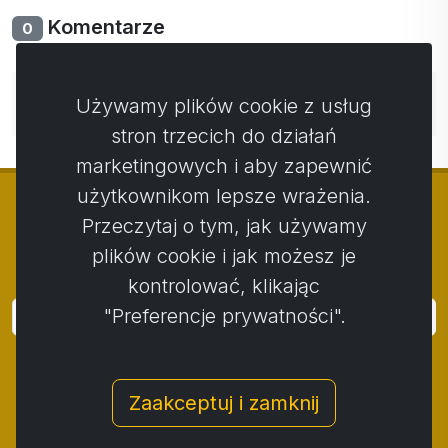
Komentarze
0
Nie ma jeszcze komentarzy. Bądź pierwszy ze swoim
Używamy plików cookie z usług
komentarzem.
stron trzecich do działań
marketingowych i aby zapewnić
użytkownikom lepsze wrażenia.
Przeczytaj o tym, jak używamy
plików cookie i jak możesz je
© Copyright 2014 - 2026
Activstar
kontrolować, klikając
"Preferencje prywatności".
Zaloguj się
Subskrybuj wiadomości i wydarzenia
Zaakceptuj i zamknij
Kontakt
/
Zasady i warunki
/
Polityka prywatności
/
Procedura składania skarg
/
Protokół reklamacji
/