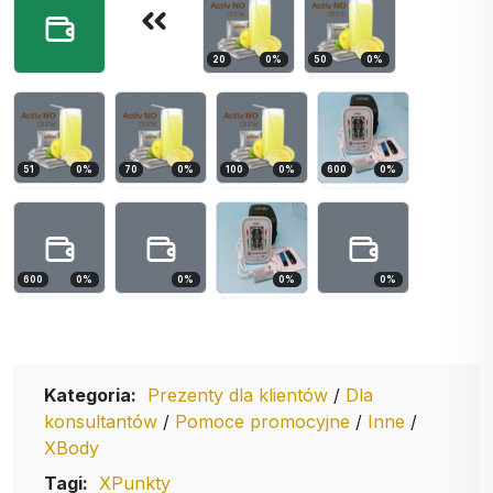
20
0
%
50
0
%
51
0
%
70
0
%
100
0
%
600
0
%
600
0
%
0
%
0
%
0
%
Kategoria:
Prezenty dla klientów
/
Dla
konsultantów
/
Pomoce promocyjne
/
Inne
/
XBody
Tagi:
XPunkty