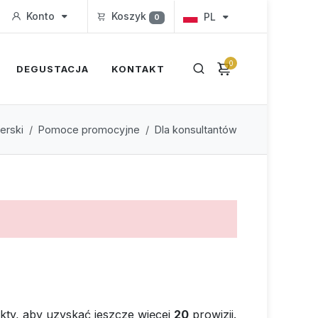
Konto
Koszyk
PL
0
0
DEGUSTACJA
KONTAKT
erski
Pomoce promocyjne
Dla konsultantów
kty, aby uzyskać jeszcze więcej
20
prowizji.