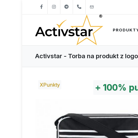
+421904262747
info@activstar.eu
PRODUKT
Activstar - Torba na produkt z logo
XPunkty
+
100%
pu