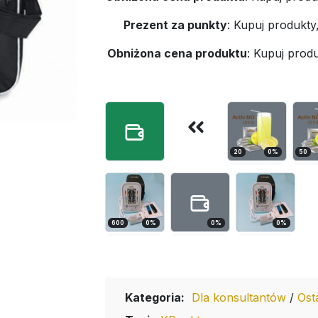
Prezent za punkty
:
Kupuj produkty
Obniżona cena produktu
:
Kupuj produ
20
0
%
50
600
0
%
0
%
0
%
Kategoria:
Dla konsultantów
/
Ost