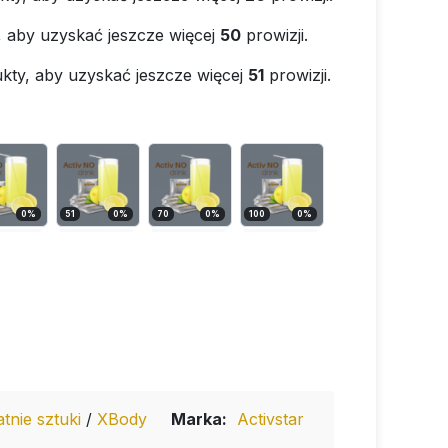
, aby uzyskać jeszcze więcej
50
prowizji.
kty, aby uzyskać jeszcze więcej
51
prowizji.
0
%
51
0
%
70
0
%
100
0
%
atnie sztuki
/
XBody
Marka:
Activstar