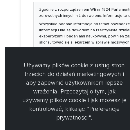
Zgodnie z rozporządzeniem WE nr 1924 Parlamentu
zdrowotnych innych niż dozwolone. Informacje te
Wszystkie podane informacje na temat oświadczeń
informacji i nie są dowodem na rzeczywiste działa
ekspertyzami i badaniami naukowymi, powinien za
skonsultować się z lekarzem w sprawie możliwych
Używamy plików cookie z usług stron
trzecich do działań marketingowych i
aby zapewnić użytkownikom lepsze
Koment
0
wrażenia. Przeczytaj o tym, jak
używamy plików cookie i jak możesz je
Nie 
kontrolować, klikając "Preferencje
prywatności".