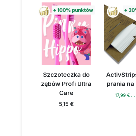
%
punktów
+
100%
punktów
+
30
portowa
Szczoteczka do
ActivStrip
zębów Profi Ultra
prania na
4 €
Care
17,99 € …
5,15 €