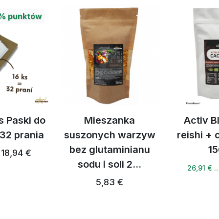
%
punktów
s Paski do
Mieszanka
Activ B
 32 prania
suszonych warzyw
reishi +
bez glutaminianu
15
18,94 €
sodu i soli 2...
26,91 € 
5,83 €