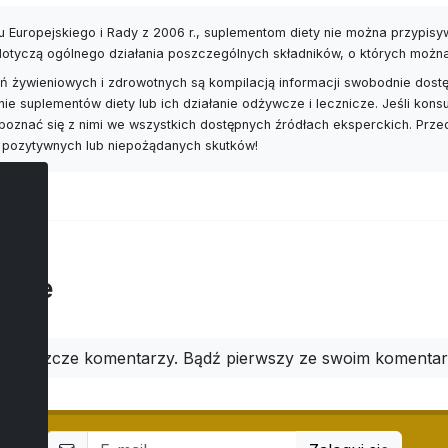
 Europejskiego i Rady z 2006 r., suplementom diety nie można przypis
 dotyczą ogólnego działania poszczególnych składników, o których możn
 żywieniowych i zdrowotnych są kompilacją informacji swobodnie dostę
nie suplementów diety lub ich działanie odżywcze i lecznicze. Jeśli ko
poznać się z nimi we wszystkich dostępnych źródłach eksperckich. Prz
 pozytywnych lub niepożądanych skutków!
arze
ma jeszcze komentarzy. Bądź pierwszy ze swoim komenta