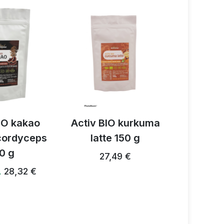
IO kakao
Activ BIO kurkuma
Activ 3
 cordyceps
latte 150 g
prz
0 g
grzybow
27,49 €
28,32 €
…
28,24 €