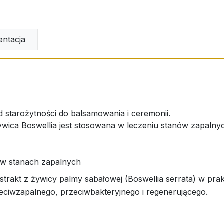
ntacja
d starożytności do balsamowania i ceremonii.
ywica Boswellia jest stosowana w leczeniu stanów zapalny
w stanach zapalnych
trakt z żywicy palmy sabałowej (Boswellia serrata) w prak
rzeciwzapalnego, przeciwbakteryjnego i regenerującego.