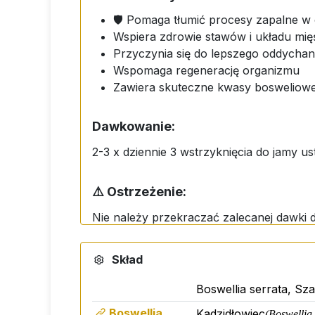
🛡️ Pomaga tłumić procesy zapalne w
Wspiera zdrowie stawów i układu mi
Przyczynia się do lepszego oddychan
Wspomaga regenerację organizmu
Zawiera skuteczne kwasy bosweliow
Dawkowanie:
2-3 x dziennie 3 wstrzyknięcia do jamy us
⚠️ Ostrzeżenie:
Nie należy przekraczać zalecanej dawki dz
dzieci poniżej 3 roku życia. Przechowy
poniżej 25°C.
Skład
Boswellia serrata, Szał
Boswellia
Kadzidłowiec
(Boswellia 