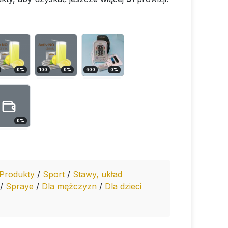
0
%
100
0
%
600
0
%
0
%
Produkty
/
Sport
/
Stawy, układ
/
Spraye
/
Dla mężczyzn
/
Dla dzieci