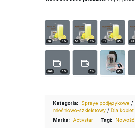
20
0
%
50
0
%
51
0
%
70
600
0
%
0
%
0
%
Kategoria:
Spraye podjęzykowe
/
mięśniowo-szkieletowy
/
Dla kobiet
Marka:
Activstar
Tagi:
Nowość