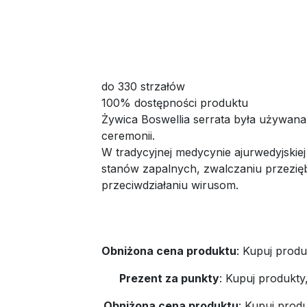
do 330 strzałów
100% dostępności produktu
Żywica Boswellia serrata była używana
ceremonii.
W tradycyjnej medycynie ajurwedyjskiej
stanów zapalnych, zwalczaniu przezięb
przeciwdziałaniu wirusom.
Obniżona cena produktu
:
Kupuj produ
Prezent za punkty
:
Kupuj produkty
Obniżona cena produktu
:
Kupuj produ