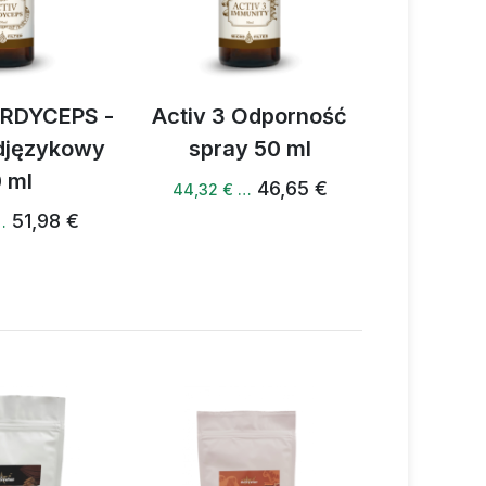
v 3 Odporność
Activ Magnez + B6 +
Acti
pray 50 ml
K spray 150 ml
46,65 €
46,49 €
32 € …
44,17 € …
41