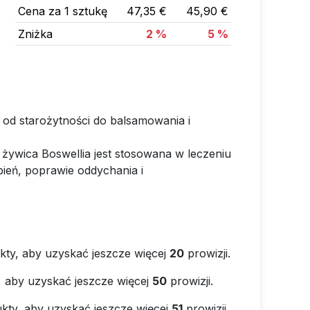
Cena za 1 sztukę
47,35 €
45,90 €
Zniżka
2 %
5 %
 od starożytności do balsamowania i
 żywica Boswellia jest stosowana w leczeniu
ień, poprawie oddychania i
kty, aby uzyskać jeszcze więcej
20
prowizji.
, aby uzyskać jeszcze więcej
50
prowizji.
kty, aby uzyskać jeszcze więcej
51
prowizji.