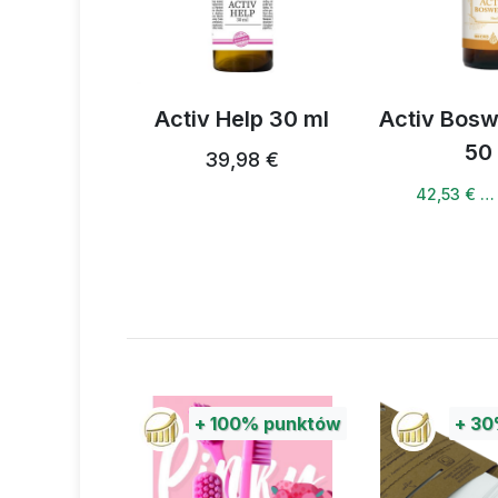
 Help 30 ml
Activ Boswellia spray
Activb
50 ml
39,98 €
44,77 €
42,53 € …
42,5
nktów
+
100%
punktów
+
30%
pu