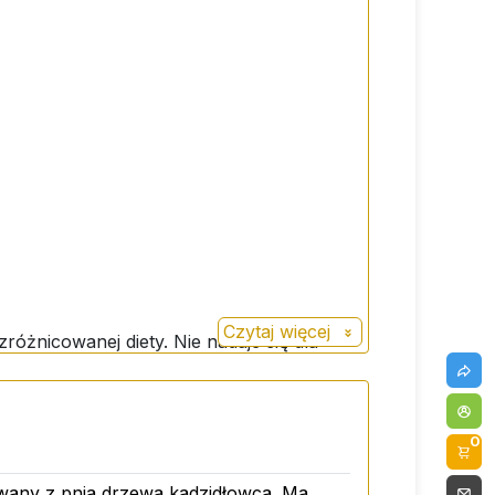
Czytaj więcej
różnicowanej diety. Nie nadaje się dla
uchym i ciemnym miejscu w temperaturze
0
iwany z pnia drzewa kadzidłowca. Ma