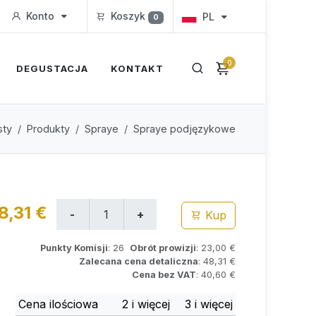
Konto
Koszyk
PL
0
0
DEGUSTACJA
KONTAKT
sty
Produkty
Spraye
Spraye podjęzykowe
8,31 €
Kup
Punkty Komisji
: 26
Obrót prowizji
: 23,00 €
Zalecana cena detaliczna
: 48,31 €
Cena bez VAT
: 40,60 €
Cena ilościowa
2 i więcej
3 i więcej