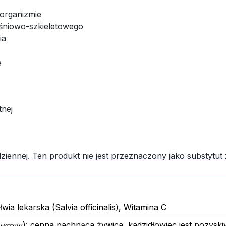
 organizmie
ęśniowo-szkieletowego
ia
e
tnej
iennej. Ten produkt nie jest przeznaczony jako substytut z
wać w miejscu niedostępnym dla dzieci. Przechowywać w s
wia lekarska (Salvia officinalis), Witamina C
): cenna pachnąca żywica, kadzidłowiec jest pozysk
serrata