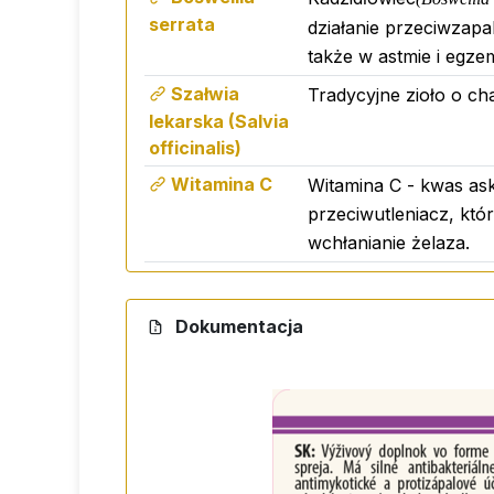
serrata
działanie przeciwzapa
także w astmie i egzem
Szałwia
Tradycyjne zioło o ch
lekarska (Salvia
officinalis)
Witamina C
Witamina C - kwas as
przeciwutleniacz, kt
wchłanianie żelaza.
Dokumentacja