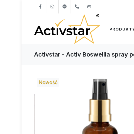
+421904262747
info@activstar.eu
PRODUKT
Activstar - Activ Boswellia spray
Nowość