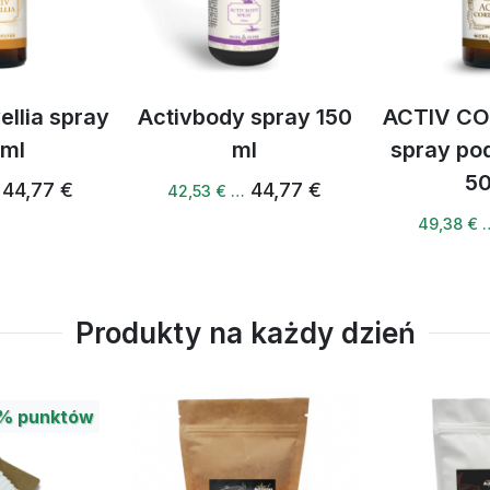
ody spray 150
ACTIV CORDYCEPS -
Acti
ml
spray podjęzykowy
s
50 ml
44,77 €
3 € …
44,
51,98 €
49,38 € …
Produkty na każdy dzień
nktów