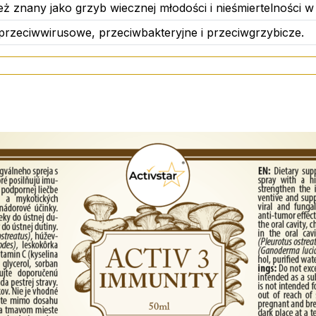
ież znany jako grzyb wiecznej młodości i nieśmiertelności w
-askorbinowy), alkohol, woda oczyszczona, glicerol, sorbi
przeciwwirusowe, przeciwbakteryjne i przeciwgrzybicze.
j dawki. Suplement diety nie może być stosowany jako subst
ycia oraz kobiet w ciąży i karmiących piersią. Przechowy
m miejscu w temperaturze poniżej 25°C.