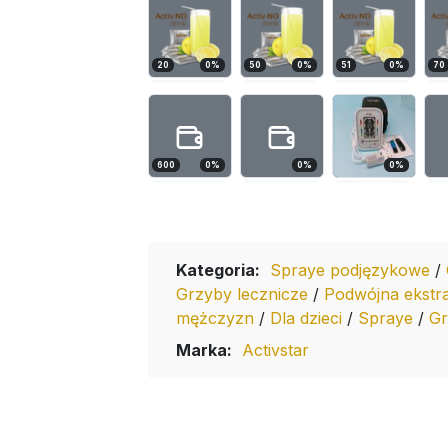
20
0
%
50
0
%
51
0
%
70
600
0
%
0
%
0
%
Kategoria:
Spraye podjęzykowe
/
Grzyby lecznicze
/
Podwójna ekstr
mężczyzn
/
Dla dzieci
/
Spraye
/
Gr
Marka:
Activstar