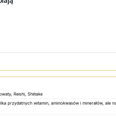
biają
do jamy ustnej.
 razy dziennie.
waty, Reishi, Shiitake
ilka przydatnych witamin, aminokwasów i minerałów, ale n
s), boczniak ostrygowaty - shiitake (Lentinula edodes), bo