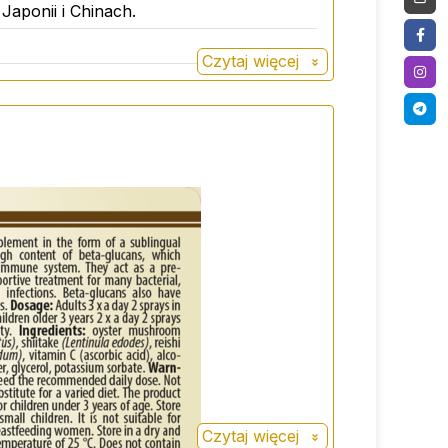
 Japonii i Chinach.
nian potasu.
Czytaj więcej
ytut zróżnicowanej diety. Nie jest
wać w miejscu niedostępnym dla małych
Czytaj więcej