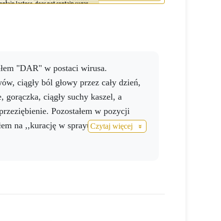
małem "DAR" w postaci wirusa.
ów, ciągły ból głowy przez cały dzień,
, gorączka, ciągły suchy kaszel, a
przeziębienie. Pozostałem w pozycji
iłem na ,,kurację w sprayu":
Czytaj więcej
: Activ Help, Activ Tusin, Activ 3 / co 2-
 spray / stosować do nosa
iv NO Resveratrol, Activ Calcium / 3
ek, tj. dzień 3, byłem prawie sprawny
iejszy. SUPER !!!