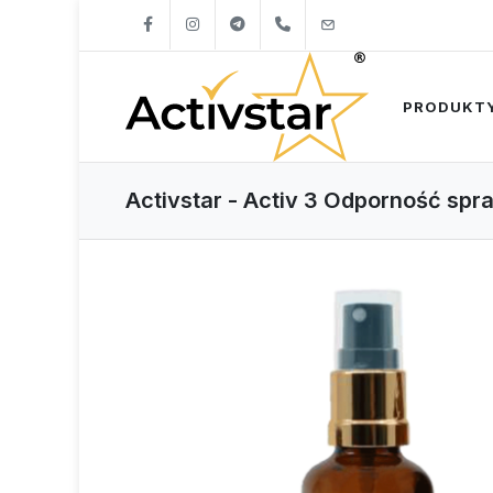
+421904262747
info@activstar.eu
PRODUKT
Activstar - Activ 3 Odporność spr