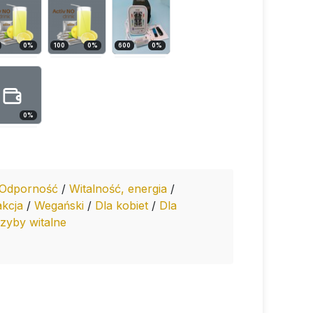
0
%
100
0
%
600
0
%
0
%
Odporność
/
Witalność, energia
/
akcja
/
Wegański
/
Dla kobiet
/
Dla
zyby witalne