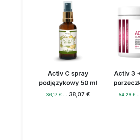
Wszystkie wymienione produkty z
innych dzieciach,sama satysfakc
polecam.
Activ C spray
Activ 3 + czarna
podjęzykowy 50 ml
porzeczka 240 g
38,07 €
57,11 €
36,17 € …
54,26 € …