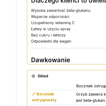
Dlaczego klienci to uwiel
Wysoka zawartość beta-glukanu
Wsparcie odporności
Uzupełniony witaminą C
Łatwy w użyciu spray
Bez cukru i laktozy
Odpowiedni dla wegan
Dawkowanie
Dorośli:
3 razy dziennie 2 rozpylenia 
Skład
Dzieci od 3 roku życia:
2 rozpylenia 2
Boczniak ostrygo
Składniki
Boczniak
Grzyb zawiera k
ostrygowaty
jest beta-glukan.
Boczniak ostrygowaty (Pleurotus ostreatu