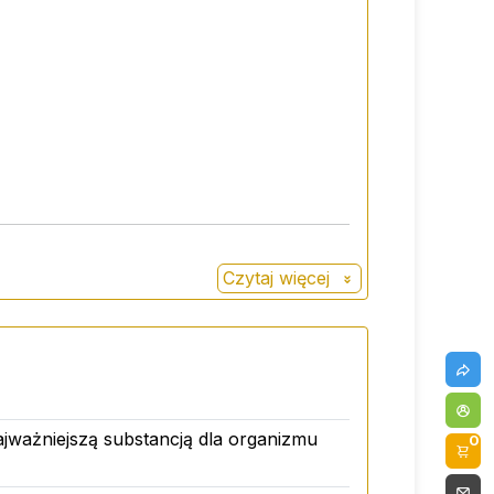
Czytaj więcej
ajważniejszą substancją dla organizmu
0
czniak ostrygowaty błyszczący - reishi