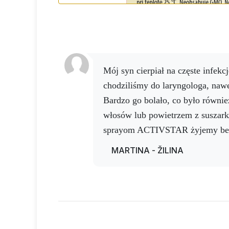
Mój syn cierpiał na częste infekcje ucha. Często
chodziliśmy do laryngologa, nawe
Bardzo go bolało, co było równ
włosów lub powietrzem z suszark
sprayom ACTIVSTAR żyjemy bez
się ból, który jest również ukłu
MARTINA - ŽILINA
spray Activ AG w uchu, polecam 
watę i spray Activ Boswelia na z
jakości nano, też to czuję, nie po
Odporność wspieramy sprayem A
język, a na ból mamy już pod rę