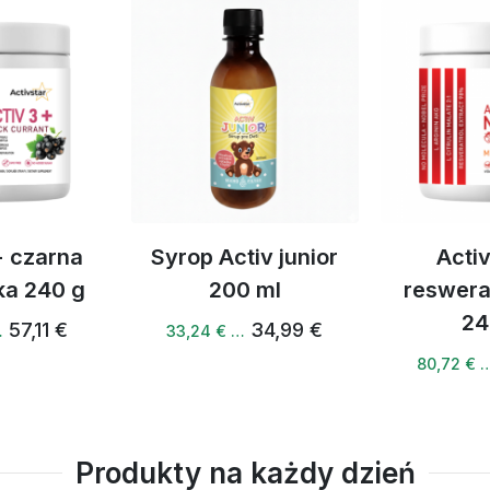
ostały przetestowane na
ja. Zdecydowanie
Syrop Activ junior
Activ NO +
200 ml
resweratrol drink
240 G
34,99 €
33,24 € …
84,97 €
80,72 € …
Produkty na każdy dzień