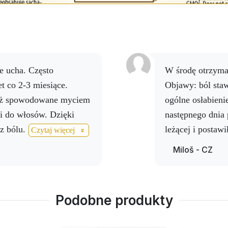
W środę otrzy
t co 2-3 miesiące.
Objawy: ból staw
ież spowodowane myciem
ogólne osłabienie
i do włosów. Dzięki
następnego dnia 
 bólu. Kiedy zaczyna
leżącej i postaw
Czytaj więcej
ciem w uchu, rozpylamy
produkty - spraye
Miloš - CZ
spray Activ Boswelia na
3 godz. Activ AG
ewnątrz. Spraye są
Reżim picia: Act
zostają na powierzchni.
razy dziennie
Podobne produkty
ctiv 3, stosowanym pod
Rezultat: w piąt
ką spray Activ HEPL.
bez leków i siln