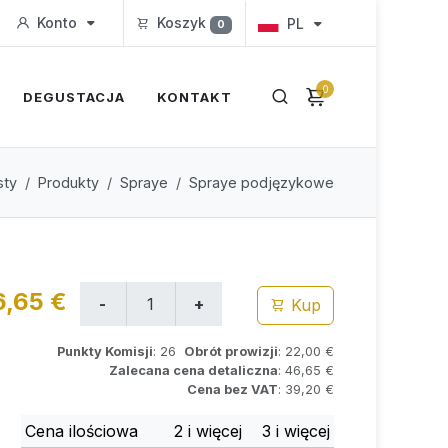
Konto
Koszyk
PL
0
0
DEGUSTACJA
KONTAKT
sty
Produkty
Spraye
Spraye podjęzykowe
6,65 €
Kup
Punkty Komisji
: 26
Obrót prowizji
: 22,00 €
Zalecana cena detaliczna
: 46,65 €
Cena bez VAT
: 39,20 €
Cena ilościowa
2 i więcej
3 i więcej