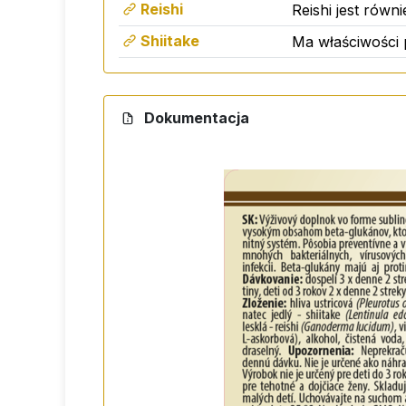
Reishi
Reishi jest równ
(Ganoderma lucidum), witamina C (kwas L
Shiitake
Ma właściwości 
Ostrzeżenie
Dokumentacja
Nie należy przekraczać zalecanej dzienne
przeznaczony dla dzieci poniżej 3 roku ż
dzieci. Przechowywać w suchym i ciemny