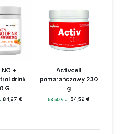
Activcell
Activ Vitality spra
pomarańczowy 230
50 ml
g
53,81 €
47,35 € …
54,59 €
53,50 € …