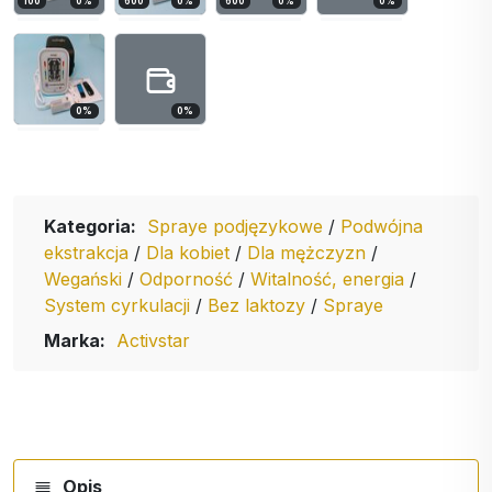
100
0
%
600
0
%
600
0
%
0
%
0
%
0
%
Kategoria:
Spraye podjęzykowe
/
Podwójna
ekstrakcja
/
Dla kobiet
/
Dla mężczyzn
/
Wegański
/
Odporność
/
Witalność, energia
/
System cyrkulacji
/
Bez laktozy
/
Spraye
Marka:
Activstar
Opis