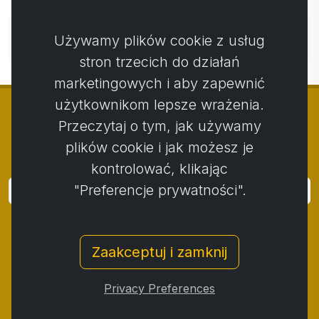
Nie ma jeszcze komentarzy. Bądź pierwszy ze swoim
Używamy plików cookie z usług
komentarzem.
stron trzecich do działań
marketingowych i aby zapewnić
użytkownikom lepsze wrażenia.
Przeczytaj o tym, jak używamy
plików cookie i jak możesz je
© Copyright 2014 - 2026
Activstar
kontrolować, klikając
"Preferencje prywatności".
Zaloguj się
Subskrybuj wiadomości i wydarzenia
Zaakceptuj i zamknij
Kontakt
/
Zasady i warunki
/
Polityka prywatności
/
Procedura składania skarg
/
Protokół reklamacji
/
Privacy Preferences
Odstąpienie od umowy
/
Cookies