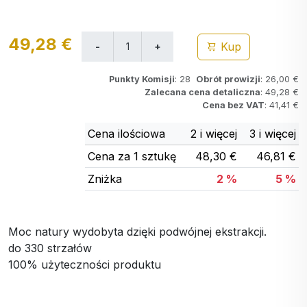
49,28 €
Kup
Punkty Komisji
: 28
Obrót prowizji
: 26,00 €
Zalecana cena detaliczna
: 49,28 €
Cena bez VAT
: 41,41 €
Cena ilościowa
2 i więcej
3 i więcej
Cena za 1 sztukę
48,30 €
46,81 €
Zniżka
2 %
5 %
Moc natury wydobyta dzięki podwójnej ekstrakcji.
do 330 strzałów
100% użyteczności produktu