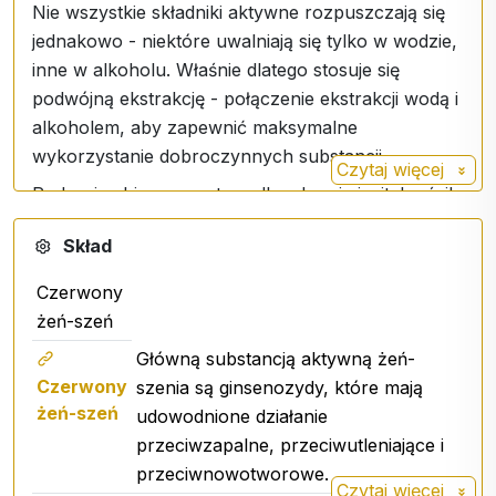
Nie wszystkie składniki aktywne rozpuszczają się
jednakowo - niektóre uwalniają się tylko w wodzie,
inne w alkoholu. Właśnie dlatego stosuje się
podwójną ekstrakcję - połączenie ekstrakcji wodą i
alkoholem, aby zapewnić maksymalne
wykorzystanie dobroczynnych substancji.
Czytaj więcej
Podaruj sobie moc natury dla zdrowia i witalności!
Dawkowanie
: na etykiecie
Skład
dla 330 zastosowań
Czerwony
żeń-szeń
Główną substancją aktywną żeń-
Czerwony
szenia są ginsenozydy, które mają
żeń-szeń
udowodnione działanie
przeciwzapalne, przeciwutleniające i
przeciwnowotworowe.
Czytaj więcej